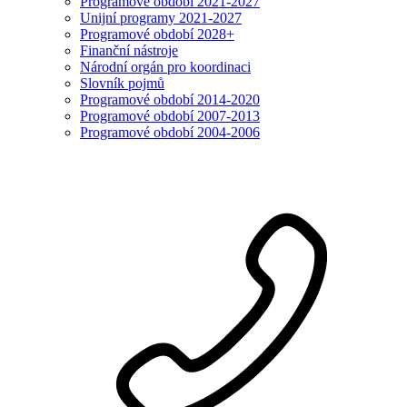
Programové období 2021-2027
Unijní programy 2021-2027
Programové období 2028+
Finanční nástroje
Národní orgán pro koordinaci
Slovník pojmů
Programové období 2014-2020
Programové období 2007-2013
Programové období 2004-2006