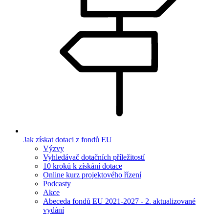
Jak získat dotaci z fondů EU
Výzvy
Vyhledávač dotačních příležitostí
10 kroků k získání dotace
Online kurz projektového řízení
Podcasty
Akce
Abeceda fondů EU 2021-2027 - 2. aktualizované
vydání