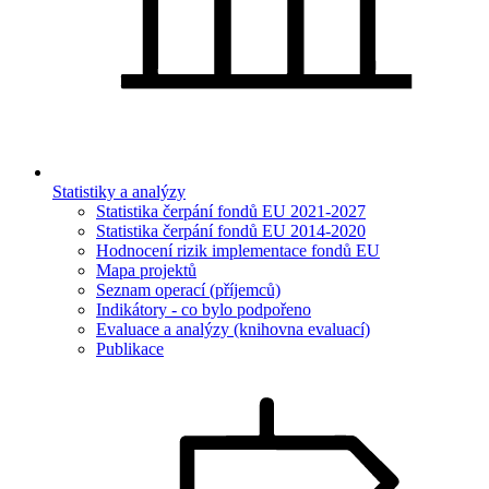
Statistiky a analýzy
Statistika čerpání fondů EU 2021-2027
Statistika čerpání fondů EU 2014-2020
Hodnocení rizik implementace fondů EU
Mapa projektů
Seznam operací (příjemců)
Indikátory - co bylo podpořeno
Evaluace a analýzy (knihovna evaluací)
Publikace