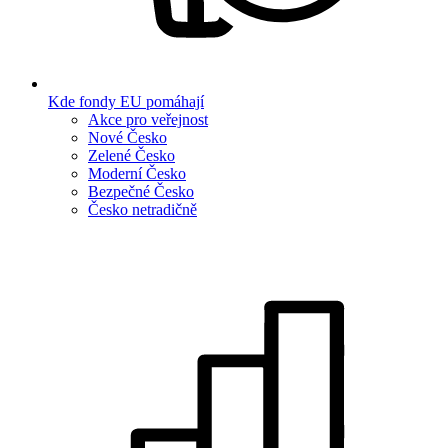
Kde fondy EU pomáhají
Akce pro veřejnost
Nové Česko
Zelené Česko
Moderní Česko
Bezpečné Česko
Česko netradičně