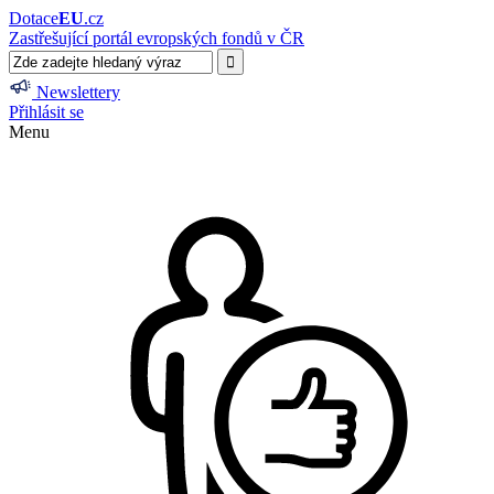
Dotace
EU
.cz
Zastřešující portál evropských fondů v ČR
Newslettery
Přihlásit se
Menu