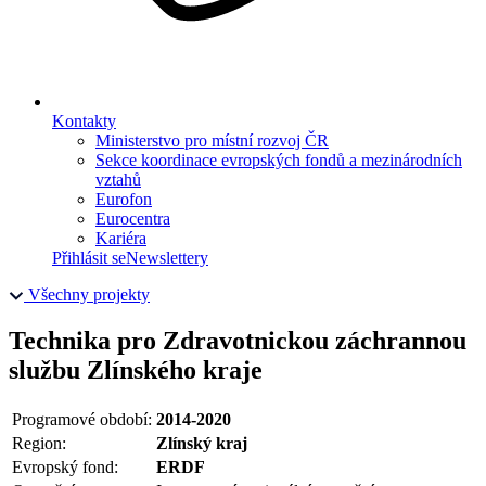
Kontakty
Ministerstvo pro místní rozvoj ČR
Sekce koordinace evropských fondů a mezinárodních
vztahů
Eurofon
Eurocentra
Kariéra
Přihlásit se
Newslettery
Všechny projekty
Technika pro Zdravotnickou záchrannou
službu Zlínského kraje
Programové období:
2014-2020
Region:
Zlínský kraj
Evropský fond:
ERDF