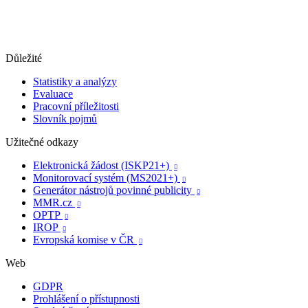
Důležité
Statistiky a analýzy
Evaluace
Pracovní příležitosti
Slovník pojmů
Užitečné odkazy
Elektronická žádost (ISKP21+)

Monitorovací systém (MS2021+)

Generátor nástrojů povinné publicity

MMR.cz

OPTP

IROP

Evropská komise v ČR

Web
GDPR
Prohlášení o přístupnosti