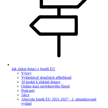
Jak získat dotaci z fondů EU
Výzvy
Vyhledávač dotačních příležitostí
10 kroků k získání dotace
Online kurz projektového řízení
Podcasty
Akce
Abeceda fondů EU 2021-2027 - 2. aktualizované
vydání