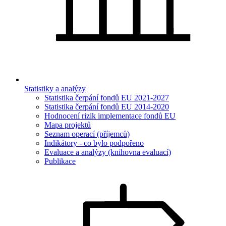
Statistiky a analýzy
Statistika čerpání fondů EU 2021-2027
Statistika čerpání fondů EU 2014-2020
Hodnocení rizik implementace fondů EU
Mapa projektů
Seznam operací (příjemců)
Indikátory - co bylo podpořeno
Evaluace a analýzy (knihovna evaluací)
Publikace