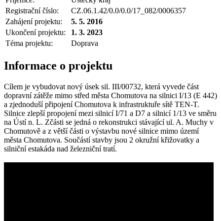
Registrační číslo:
CZ.06.1.42/0.0/0.0/17_082/0006357
Zahájení projektu:
5. 5. 2016
Ukončení projektu:
1. 3. 2023
Téma projektu:
Doprava
Informace o projektu
Cílem je vybudovat nový úsek sil. III/00732, která vyvede část
dopravní zátěže mimo střed města Chomutova na silnici I/13 (E 442)
a zjednoduší připojení Chomutova k infrastruktuře sítě TEN-T.
Silnice zlepší propojení mezi silnicí I/71 a D7 a silnicí 1/13 ve směru
na Ústí n. L. Zčásti se jedná o rekonstrukci stávající ul. A. Muchy v
Chomutově a z větší části o výstavbu nové silnice mimo území
města Chomutova. Součástí stavby jsou 2 okružní křižovatky a
silniční estakáda nad železniční tratí.