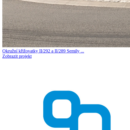
Okružní křižovatky II/292 a II/289 Semily ...
Zobrazit projekt