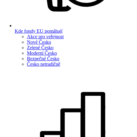
Kde fondy EU pomáhají
Akce pro veřejnost
Nové Česko
Zelené Česko
Moderní Česko
Bezpečné Česko
Česko netradičně