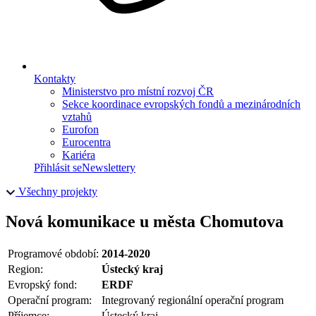
Kontakty
Ministerstvo pro místní rozvoj ČR
Sekce koordinace evropských fondů a mezinárodních
vztahů
Eurofon
Eurocentra
Kariéra
Přihlásit se
Newslettery
Všechny projekty
Nová komunikace u města Chomutova
Programové období:
2014-2020
Region:
Ústecký kraj
Evropský fond:
ERDF
Operační program:
Integrovaný regionální operační program
Příjemce:
Ústecký kraj