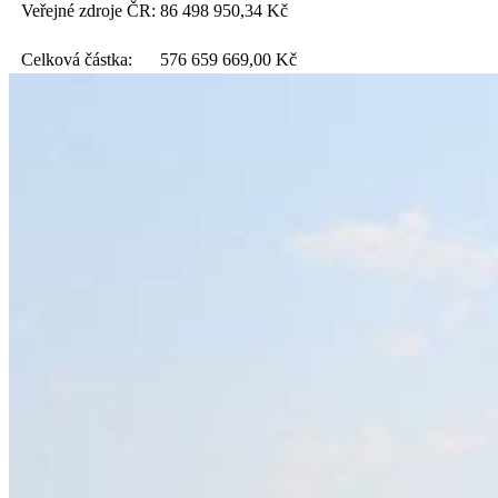
Veřejné zdroje ČR:
86 498 950,34
Kč
Celková částka:
576 659 669,00
Kč