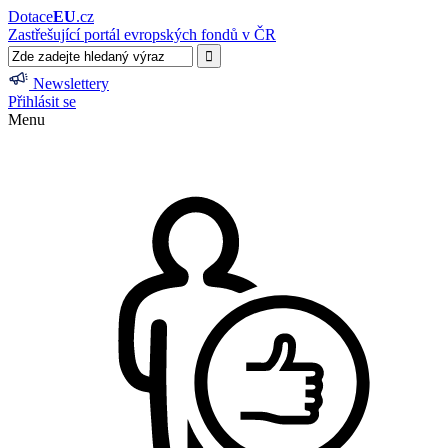
Dotace
EU
.cz
Zastřešující portál evropských fondů v ČR
Newslettery
Přihlásit se
Menu