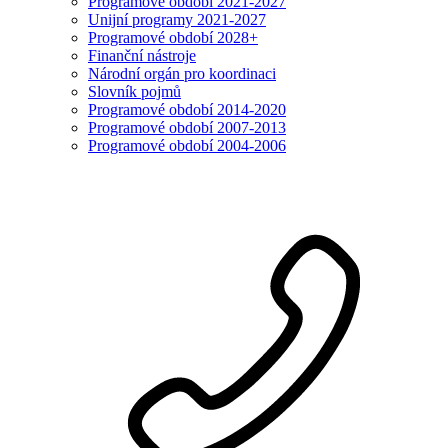
Programové období 2021-2027
Unijní programy 2021-2027
Programové období 2028+
Finanční nástroje
Národní orgán pro koordinaci
Slovník pojmů
Programové období 2014-2020
Programové období 2007-2013
Programové období 2004-2006