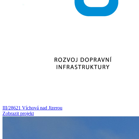
III/28621 Víchová nad Jizerou
Zobrazit projekt