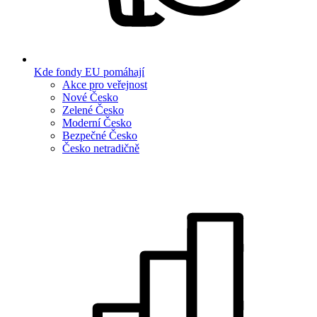
Kde fondy EU pomáhají
Akce pro veřejnost
Nové Česko
Zelené Česko
Moderní Česko
Bezpečné Česko
Česko netradičně