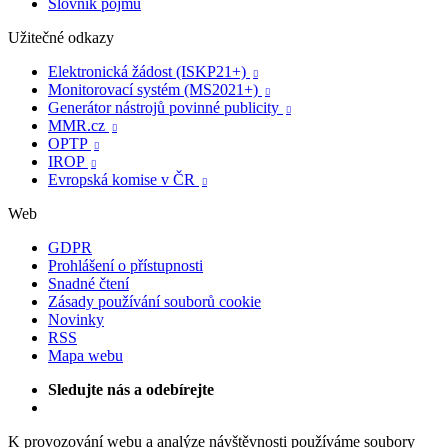
Slovník pojmů
Užitečné odkazy
Elektronická žádost (ISKP21+)

Monitorovací systém (MS2021+)

Generátor nástrojů povinné publicity

MMR.cz

OPTP

IROP

Evropská komise v ČR

Web
GDPR
Prohlášení o přístupnosti
Snadné čtení
Zásady používání souborů cookie
Novinky
RSS
Mapa webu
Sledujte nás a odebírejte
K provozování webu a analýze návštěvnosti používáme soubory