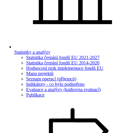
Statistiky a analýzy
Statistika čerpání fondů EU 2021-2027
Statistika čerpání fondů EU 2014-2020
Hodnocení rizik implementace fondů EU
Mapa projektů
Seznam operací (příjemců)
Indikátory - co bylo podpořeno
Evaluace a analýzy (knihovna evaluací)
Publikace