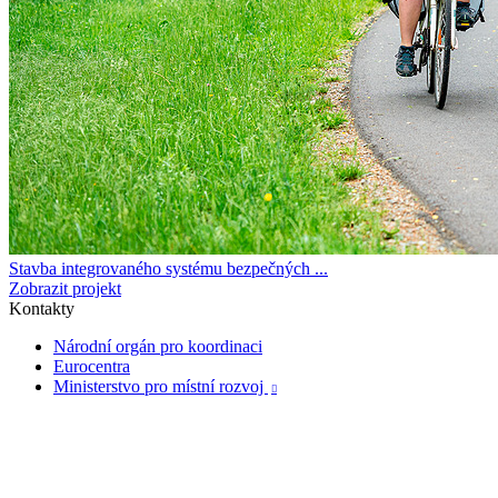
Stavba integrovaného systému bezpečných ...
Zobrazit projekt
Kontakty
Národní orgán pro koordinaci
Eurocentra
Ministerstvo pro místní rozvoj
