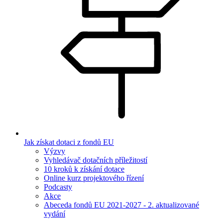
Jak získat dotaci z fondů EU
Výzvy
Vyhledávač dotačních příležitostí
10 kroků k získání dotace
Online kurz projektového řízení
Podcasty
Akce
Abeceda fondů EU 2021-2027 - 2. aktualizované
vydání