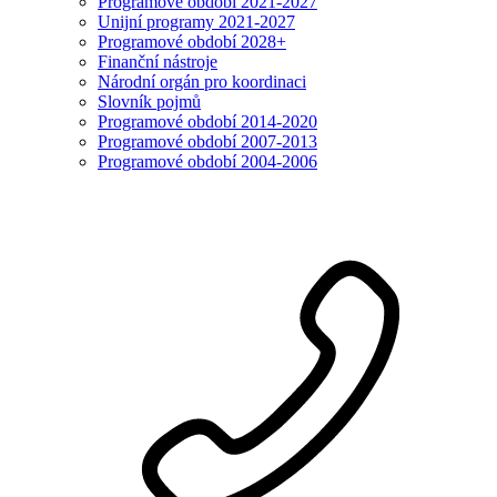
Programové období 2021-2027
Unijní programy 2021-2027
Programové období 2028+
Finanční nástroje
Národní orgán pro koordinaci
Slovník pojmů
Programové období 2014-2020
Programové období 2007-2013
Programové období 2004-2006