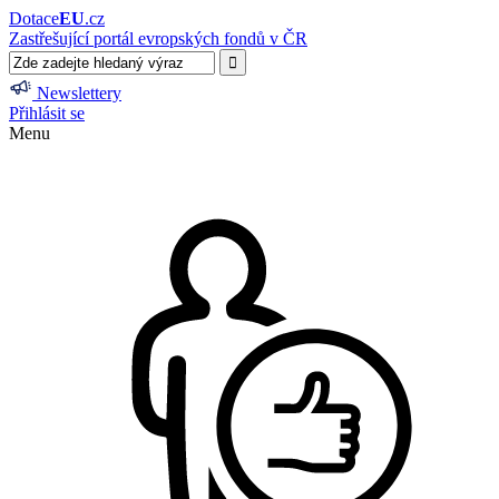
Dotace
EU
.cz
Zastřešující portál evropských fondů v ČR
Newslettery
Přihlásit se
Menu