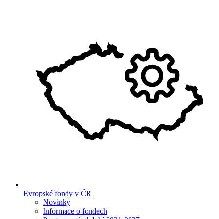
Evropské fondy v ČR
Novinky
Informace o fondech