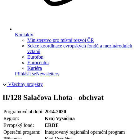
Kontakty
Ministerstvo pro místní rozvoj ČR
Sekce koordinace evropských fondů a mezinárodních
vztahů
Eurofon
Eurocentra
Kariéra
Přihlásit se
Newslettery
Všechny projekty
II/128 Salačova Lhota - obchvat
Programové období:
2014-2020
Region:
Kraj Vysočina
Evropský fond:
ERDF
Operační program:
Integrovaný regionální operační program
Příjemce:
Kraj Vysočina