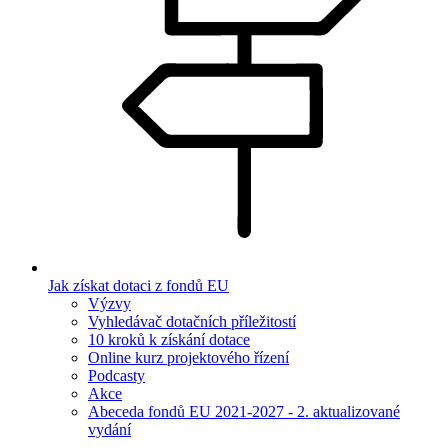
Jak získat dotaci z fondů EU
Výzvy
Vyhledávač dotačních příležitostí
10 kroků k získání dotace
Online kurz projektového řízení
Podcasty
Akce
Abeceda fondů EU 2021-2027 - 2. aktualizované
vydání