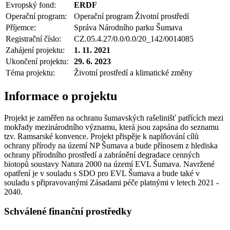
Evropský fond:
ERDF
Operační program:
Operační program Životní prostředí
Příjemce:
Správa Národního parku Šumava
Registrační číslo:
CZ.05.4.27/0.0/0.0/20_142/0014085
Zahájení projektu:
1. 11. 2021
Ukončení projektu:
29. 6. 2023
Téma projektu:
Životní prostředí a klimatické změny
Informace o projektu
Projekt je zaměřen na ochranu šumavských rašelinišť patřících mezi
mokřady mezinárodního významu, která jsou zapsána do seznamu
tzv. Ramsarské konvence. Projekt přispěje k naplňování cílů
ochrany přírody na území NP Šumava a bude přínosem z hlediska
ochrany přírodního prostředí a zabránění degradace cenných
biotopů soustavy Natura 2000 na území EVL Šumava. Navržené
opatření je v souladu s SDO pro EVL Šumava a bude také v
souladu s připravovanými Zásadami péče platnými v letech 2021 -
2040.
Schválené finanční prostředky