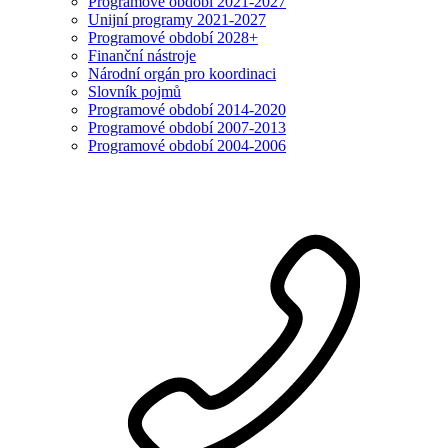
Programové období 2021-2027
Unijní programy 2021-2027
Programové období 2028+
Finanční nástroje
Národní orgán pro koordinaci
Slovník pojmů
Programové období 2014-2020
Programové období 2007-2013
Programové období 2004-2006