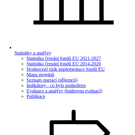
Statistiky a analýzy
Statistika čerpání fondů EU 2021-2027
Statistika čerpání fondů EU 2014-2020
Hodnocení rizik implementace fondů EU
Mapa projektů
Seznam operací (příjemců)
Indikátory - co bylo podpořeno
Evaluace a analýzy (knihovna evaluací)
Publikace