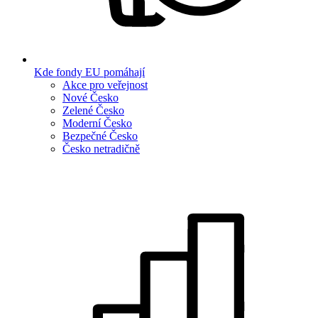
Kde fondy EU pomáhají
Akce pro veřejnost
Nové Česko
Zelené Česko
Moderní Česko
Bezpečné Česko
Česko netradičně