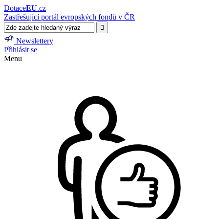
Dotace
EU
.cz
Zastřešující portál evropských fondů v ČR
Newslettery
Přihlásit se
Menu