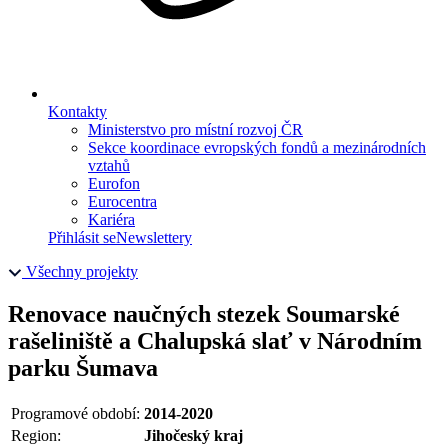
Kontakty
Ministerstvo pro místní rozvoj ČR
Sekce koordinace evropských fondů a mezinárodních
vztahů
Eurofon
Eurocentra
Kariéra
Přihlásit se
Newslettery
Všechny projekty
Renovace naučných stezek Soumarské
rašeliniště a Chalupská slať v Národním
parku Šumava
Programové období:
2014-2020
Region:
Jihočeský kraj