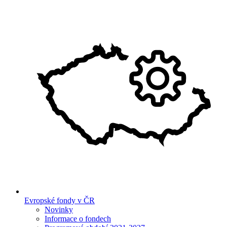
Evropské fondy v ČR
Novinky
Informace o fondech