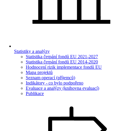
Statistiky a analýzy
Statistika čerpání fondů EU 2021-2027
Statistika čerpání fondů EU 2014-2020
Hodnocení rizik implementace fondů EU
Mapa projektů
Seznam operací (příjemců)
Indikátory - co bylo podpořeno
Evaluace a analýzy (knihovna evaluací)
Publikace