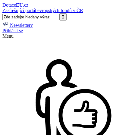
Dotace
EU
.cz
Zastřešující portál evropských fondů v ČR
Newslettery
Přihlásit se
Menu