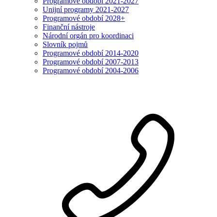
Programové období 2021-2027
Unijní programy 2021-2027
Programové období 2028+
Finanční nástroje
Národní orgán pro koordinaci
Slovník pojmů
Programové období 2014-2020
Programové období 2007-2013
Programové období 2004-2006