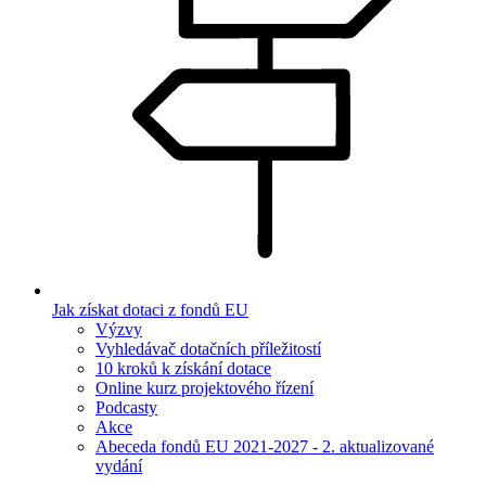
Jak získat dotaci z fondů EU
Výzvy
Vyhledávač dotačních příležitostí
10 kroků k získání dotace
Online kurz projektového řízení
Podcasty
Akce
Abeceda fondů EU 2021-2027 - 2. aktualizované
vydání