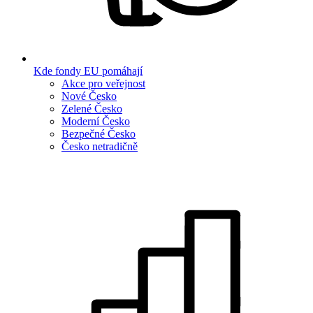
Kde fondy EU pomáhají
Akce pro veřejnost
Nové Česko
Zelené Česko
Moderní Česko
Bezpečné Česko
Česko netradičně