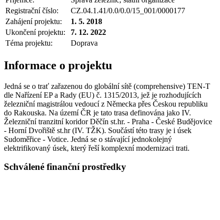
Registrační číslo:
CZ.04.1.41/0.0/0.0/15_001/0000177
Zahájení projektu:
1. 5. 2018
Ukončení projektu:
7. 12. 2022
Téma projektu:
Doprava
Informace o projektu
Jedná se o trať zařazenou do globální sítě (comprehensive) TEN-T
dle Nařízení EP a Rady (EU) č. 1315/2013, jež je rozhodujících
železniční magistrálou vedoucí z Německa přes Českou republiku
do Rakouska. Na území ČR je tato trasa definována jako IV.
Železniční tranzitní koridor Děčín st.hr. - Praha - České Budějovice
- Horní Dvořiště st.hr (IV. TŽK). Součástí této trasy je i úsek
Sudoměřice - Votice. Jedná se o stávající jednokolejný
elektrifikovaný úsek, který řeší komplexní modernizaci trati.
Schválené finanční prostředky