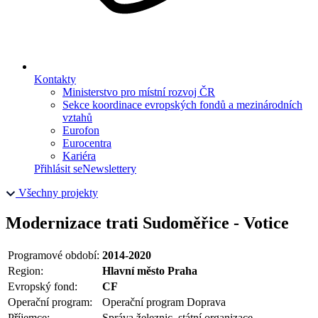
Kontakty
Ministerstvo pro místní rozvoj ČR
Sekce koordinace evropských fondů a mezinárodních
vztahů
Eurofon
Eurocentra
Kariéra
Přihlásit se
Newslettery
Všechny projekty
Modernizace trati Sudoměřice - Votice
Programové období:
2014-2020
Region:
Hlavní město Praha
Evropský fond:
CF
Operační program:
Operační program Doprava
Příjemce:
Správa železnic, státní organizace