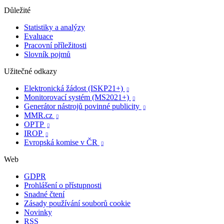
Důležité
Statistiky a analýzy
Evaluace
Pracovní příležitosti
Slovník pojmů
Užitečné odkazy
Elektronická žádost (ISKP21+)

Monitorovací systém (MS2021+)

Generátor nástrojů povinné publicity

MMR.cz

OPTP

IROP

Evropská komise v ČR

Web
GDPR
Prohlášení o přístupnosti
Snadné čtení
Zásady používání souborů cookie
Novinky
RSS