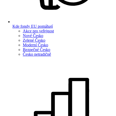
Kde fondy EU pomáhají
Akce pro veřejnost
Nové Česko
Zelené Česko
Moderní Česko
Bezpečné Česko
Česko netradičně