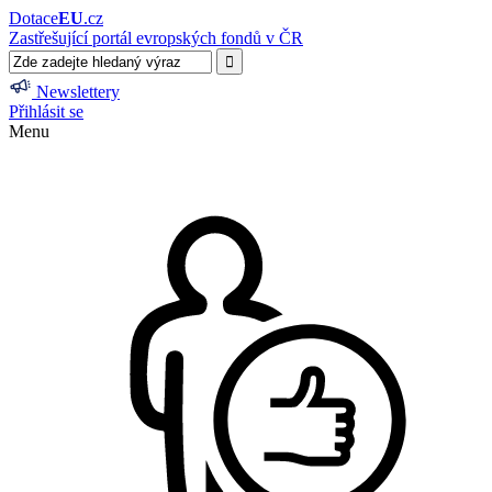
Dotace
EU
.cz
Zastřešující portál evropských fondů v ČR
Newslettery
Přihlásit se
Menu