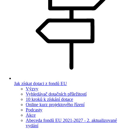
Jak získat dotaci z fondů EU
Výzvy
Vyhledávač dotačních příležitostí
10 kroků k získání dotace
Online kurz projektového řízení
Podcasty
Akce
Abeceda fondů EU 2021-2027 - 2. aktualizované
vydání