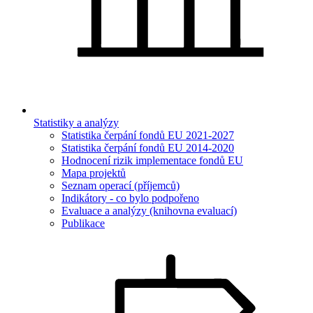
Statistiky a analýzy
Statistika čerpání fondů EU 2021-2027
Statistika čerpání fondů EU 2014-2020
Hodnocení rizik implementace fondů EU
Mapa projektů
Seznam operací (příjemců)
Indikátory - co bylo podpořeno
Evaluace a analýzy (knihovna evaluací)
Publikace