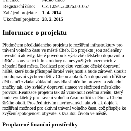
Registrační číslo:
CZ.1.09/1.2.00/63.01057
Zahájení projektu:
1. 4. 2014
Ukončení projektu:
28. 2. 2015
Informace o projektu
Předmětem předkládaného projektu je rozšíření infrastruktury pro
trávení volného času ve městě Cheb. Do projektu jsou začleněny
investiční aktivity, které povedou k výstavbě dětského dopravního
hřiště a související infrastruktury na nevyužitých pozemcích v
západní části města. Realizací projektu vznikne dětské dopravní
hřiště, které bude přístupné široké veřejnosti a bude zároveň sloužit
pro dopravní výchovu dětí v Chebu a okolí. Na dopravním hřišti se
děti naučí zvládat základní pravidla silničního provozu a základní
značky tak, aby zvládly dopravní situace ve složitosti městského
provozu.Realizace projektu tak dá vzniknout celému areálu, který
bude využitelný pro trávení volného času rodičů s dětmi z Chebu i
širšího okolí. Prostřednictvím navrhovaných aktivit tak dojde k
rozšíření možností pro aktivní trávení volného času, což přispěje ke
zvýšení spokojenosti obyvatel s kvalitou života ve městě.
Proplacené finanční prostředky