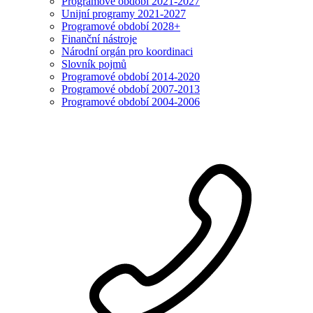
Programové období 2021-2027
Unijní programy 2021-2027
Programové období 2028+
Finanční nástroje
Národní orgán pro koordinaci
Slovník pojmů
Programové období 2014-2020
Programové období 2007-2013
Programové období 2004-2006