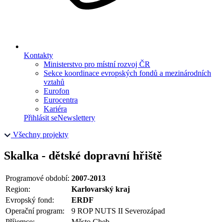
Kontakty
Ministerstvo pro místní rozvoj ČR
Sekce koordinace evropských fondů a mezinárodních
vztahů
Eurofon
Eurocentra
Kariéra
Přihlásit se
Newslettery
Všechny projekty
Skalka - dětské dopravní hřiště
Programové období:
2007-2013
Region:
Karlovarský kraj
Evropský fond:
ERDF
Operační program:
9 ROP NUTS II Severozápad
Příjemce:
Město Cheb