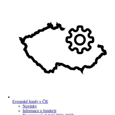
Evropské fondy v ČR
Novinky
Informace o fondech