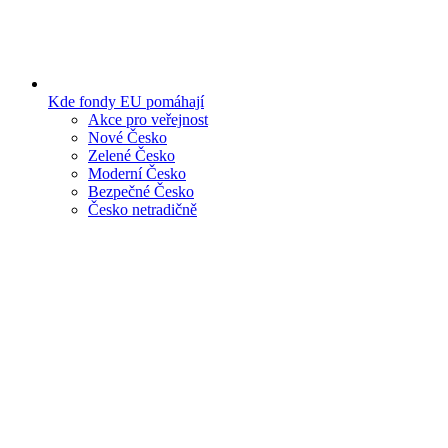
Kde fondy EU pomáhají
Akce pro veřejnost
Nové Česko
Zelené Česko
Moderní Česko
Bezpečné Česko
Česko netradičně