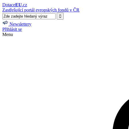
Dotace
EU
.cz
Zastřešující portál evropských fondů v ČR
Newslettery
Přihlásit se
Menu