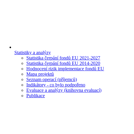
Statistiky a analýzy
Statistika čerpání fondů EU 2021-2027
Statistika čerpání fondů EU 2014-2020
Hodnocení rizik implementace fondů EU
Mapa projektů
Seznam operací (příjemců)
Indikátory - co bylo podpořeno
Evaluace a analýzy (knihovna evaluací)
Publikace