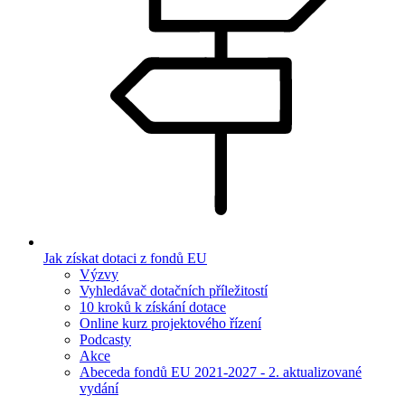
Jak získat dotaci z fondů EU
Výzvy
Vyhledávač dotačních příležitostí
10 kroků k získání dotace
Online kurz projektového řízení
Podcasty
Akce
Abeceda fondů EU 2021-2027 - 2. aktualizované
vydání