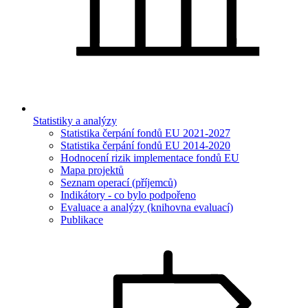
Statistiky a analýzy
Statistika čerpání fondů EU 2021-2027
Statistika čerpání fondů EU 2014-2020
Hodnocení rizik implementace fondů EU
Mapa projektů
Seznam operací (příjemců)
Indikátory - co bylo podpořeno
Evaluace a analýzy (knihovna evaluací)
Publikace