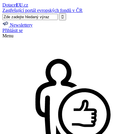
Dotace
EU
.cz
Zastřešující portál evropských fondů v ČR
Newslettery
Přihlásit se
Menu