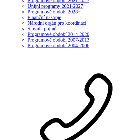
Programové období 2021-2027
Unijní programy 2021-2027
Programové období 2028+
Finanční nástroje
Národní orgán pro koordinaci
Slovník pojmů
Programové období 2014-2020
Programové období 2007-2013
Programové období 2004-2006