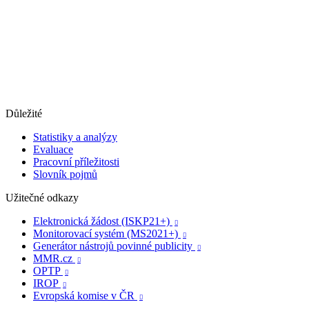
Důležité
Statistiky a analýzy
Evaluace
Pracovní příležitosti
Slovník pojmů
Užitečné odkazy
Elektronická žádost (ISKP21+)

Monitorovací systém (MS2021+)

Generátor nástrojů povinné publicity

MMR.cz

OPTP

IROP

Evropská komise v ČR
