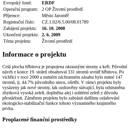
Evropský fond:
ERDF
Operační program:
2 OP Životní prostředí
Příjemce:
Město Jaroměř
Registrační číslo:
CZ.1.02/6.5.00/08.01789
Zahájení projektu:
16. 10. 2008
Ukončení projektu:
2. 6. 2009
Téma projektu:
Životní prostředí
Informace o projektu
Celá plocha hřbitova je propojena okrasnými stromy a keři. Původní
návrh z konce 19. století obsahoval 331 stromů uvnitř hřbitova. Po
vichřici v roce 2000 a nutném záchranném zásahu bylo nutné 147
stromů, tj. 44.7% původního stavu, ošetřit. V rámci projektu byly
vysázeny jak nové stromy, tak ozdravěny stávající, byla odstraněna
zbytková vysoká zeleň, doplněna alej i solitérní zeleň z důvodu
přestárlosti. Záměrem projektu bylo zabránit dalšímu oslabování
ekologicko-stabilizační funkce tohoto významného krajinného
prvku.
Proplacené finanční prostředky