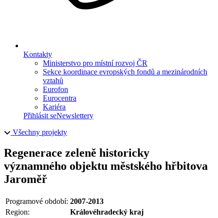
Kontakty
Ministerstvo pro místní rozvoj ČR
Sekce koordinace evropských fondů a mezinárodních
vztahů
Eurofon
Eurocentra
Kariéra
Přihlásit se
Newslettery
Všechny projekty
Regenerace zeleně historicky
významného objektu městského hřbitova
Jaroměř
Programové období:
2007-2013
Region:
Královéhradecký kraj