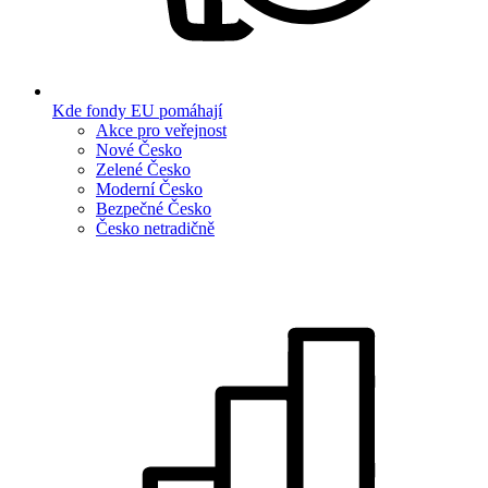
Kde fondy EU pomáhají
Akce pro veřejnost
Nové Česko
Zelené Česko
Moderní Česko
Bezpečné Česko
Česko netradičně