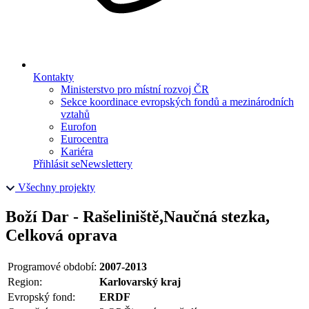
Kontakty
Ministerstvo pro místní rozvoj ČR
Sekce koordinace evropských fondů a mezinárodních
vztahů
Eurofon
Eurocentra
Kariéra
Přihlásit se
Newslettery
Všechny projekty
Boží Dar - Rašeliniště,Naučná stezka,
Celková oprava
Programové období:
2007-2013
Region:
Karlovarský kraj
Evropský fond:
ERDF