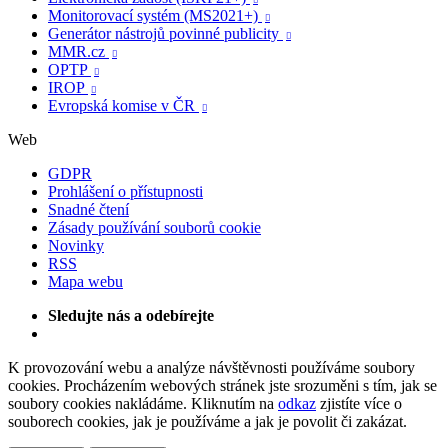
Monitorovací systém (MS2021+)

Generátor nástrojů povinné publicity

MMR.cz

OPTP

IROP

Evropská komise v ČR

Web
GDPR
Prohlášení o přístupnosti
Snadné čtení
Zásady používání souborů cookie
Novinky
RSS
Mapa webu
Sledujte nás a odebírejte
K provozování webu a analýze návštěvnosti používáme soubory
cookies. Procházením webových stránek jste srozuměni s tím, jak se
soubory cookies nakládáme. Kliknutím na
odkaz
zjistíte více o
souborech cookies, jak je používáme a jak je povolit či zakázat.