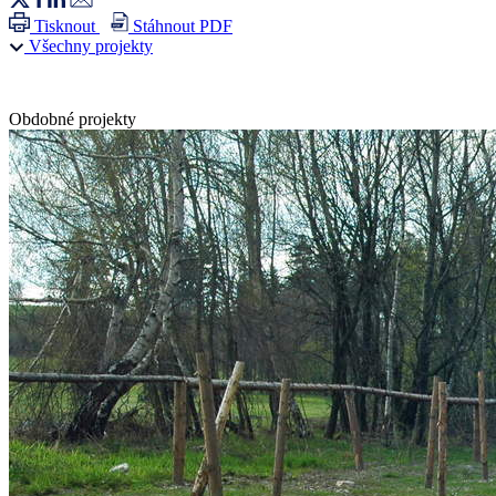
Tisknout
Stáhnout PDF
Všechny projekty
Obdobné projekty