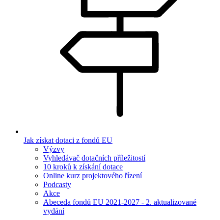
Jak získat dotaci z fondů EU
Výzvy
Vyhledávač dotačních příležitostí
10 kroků k získání dotace
Online kurz projektového řízení
Podcasty
Akce
Abeceda fondů EU 2021-2027 - 2. aktualizované
vydání