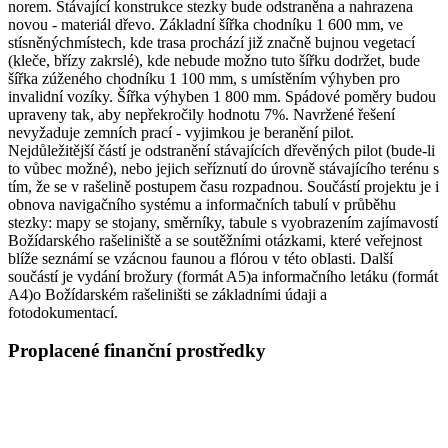
norem. Stávající konstrukce stezky bude odstraněna a nahrazena
novou - materiál dřevo. Základní šířka chodníku 1 600 mm, ve
stísněnýchmístech, kde trasa prochází již značně bujnou vegetací
(kleče, břízy zakrslé), kde nebude možno tuto šířku dodržet, bude
šířka zúženého chodníku 1 100 mm, s umístěním výhyben pro
invalidní vozíky. Šířka výhyben 1 800 mm. Spádové poměry budou
upraveny tak, aby nepřekročily hodnotu 7%. Navržené řešení
nevyžaduje zemních prací - vyjimkou je beranění pilot.
Nejdůležitější částí je odstranění stávajících dřevěných pilot (bude-li
to vůbec možné), nebo jejich seříznutí do úrovně stávajícího terénu s
tím, že se v rašelině postupem času rozpadnou. Součástí projektu je i
obnova navigačního systému a informačních tabulí v průběhu
stezky: mapy se stojany, směrníky, tabule s vyobrazením zajímavostí
Božídarského rašeliniště a se soutěžními otázkami, které veřejnost
blíže seznámí se vzácnou faunou a flórou v této oblasti. Další
součástí je vydání brožury (formát A5)a informačního letáku (formát
A4)o Božídarském rašeliništi se základními údaji a
fotodokumentací.
Proplacené finanční prostředky