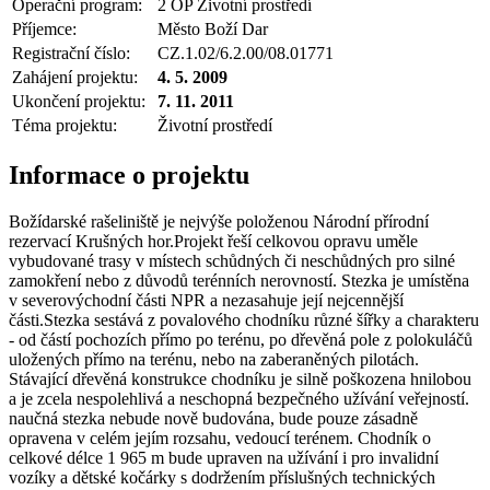
Operační program:
2 OP Životní prostředí
Příjemce:
Město Boží Dar
Registrační číslo:
CZ.1.02/6.2.00/08.01771
Zahájení projektu:
4. 5. 2009
Ukončení projektu:
7. 11. 2011
Téma projektu:
Životní prostředí
Informace o projektu
Božídarské rašeliniště je nejvýše položenou Národní přírodní
rezervací Krušných hor.Projekt řeší celkovou opravu uměle
vybudované trasy v místech schůdných či neschůdných pro silné
zamokření nebo z důvodů terénních nerovností. Stezka je umístěna
v severovýchodní části NPR a nezasahuje její nejcennější
části.Stezka sestává z povalového chodníku různé šířky a charakteru
- od částí pochozích přímo po terénu, po dřevěná pole z polokuláčů
uložených přímo na terénu, nebo na zaberaněných pilotách.
Stávající dřevěná konstrukce chodníku je silně poškozena hnilobou
a je zcela nespolehlivá a neschopná bezpečného užívání veřejností.
naučná stezka nebude nově budována, bude pouze zásadně
opravena v celém jejím rozsahu, vedoucí terénem. Chodník o
celkové délce 1 965 m bude upraven na užívání i pro invalidní
vozíky a dětské kočárky s dodržením příslušných technických