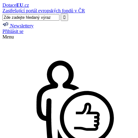
Dotace
EU
.cz
Zastřešující portál evropských fondů v ČR
Newslettery
Přihlásit se
Menu