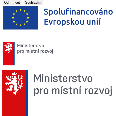
Odmítnout
Souhlasím