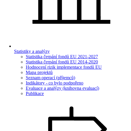
Statistiky a analýzy
Statistika čerpání fondů EU 2021-2027
Statistika čerpání fondů EU 2014-2020
Hodnocení rizik implementace fondů EU
Mapa projektů
Seznam operací (příjemců)
Indikátory - co bylo podpořeno
Evaluace a analýzy (knihovna evaluací)
Publikace