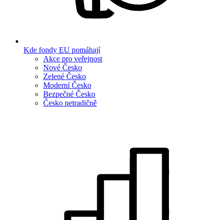
Kde fondy EU pomáhají
Akce pro veřejnost
Nové Česko
Zelené Česko
Moderní Česko
Bezpečné Česko
Česko netradičně