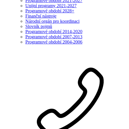
Programové období 2021-2027
Unijní programy 2021-2027
Programové období 2028+
Finanční nástroje
Národní orgán pro koordinaci
Slovník pojmů
Programové období 2014-2020
Programové období 2007-2013
Programové období 2004-2006