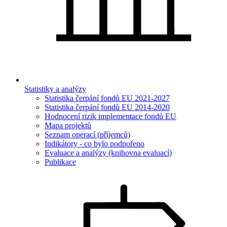
Statistiky a analýzy
Statistika čerpání fondů EU 2021-2027
Statistika čerpání fondů EU 2014-2020
Hodnocení rizik implementace fondů EU
Mapa projektů
Seznam operací (příjemců)
Indikátory - co bylo podpořeno
Evaluace a analýzy (knihovna evaluací)
Publikace