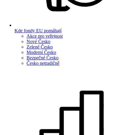
Kde fondy EU pomáhají
Akce pro veřejnost
Nové Česko
Zelené Česko
Moderní Česko
Bezpečné Česko
Česko netradičně