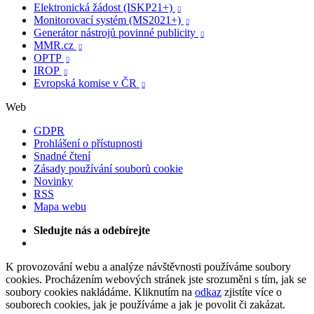
Elektronická žádost (ISKP21+)

Monitorovací systém (MS2021+)

Generátor nástrojů povinné publicity

MMR.cz

OPTP

IROP

Evropská komise v ČR

Web
GDPR
Prohlášení o přístupnosti
Snadné čtení
Zásady používání souborů cookie
Novinky
RSS
Mapa webu
Sledujte nás a odebírejte
K provozování webu a analýze návštěvnosti používáme soubory
cookies. Procházením webových stránek jste srozuměni s tím, jak se
soubory cookies nakládáme. Kliknutím na
odkaz
zjistíte více o
souborech cookies, jak je používáme a jak je povolit či zakázat.