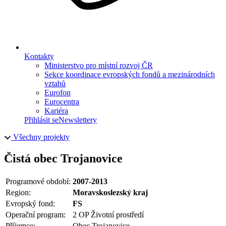
Kontakty
Ministerstvo pro místní rozvoj ČR
Sekce koordinace evropských fondů a mezinárodních
vztahů
Eurofon
Eurocentra
Kariéra
Přihlásit se
Newslettery
Všechny projekty
Čistá obec Trojanovice
Programové období:
2007-2013
Region:
Moravskoslezský kraj
Evropský fond:
FS
Operační program:
2 OP Životní prostředí
Příjemce:
Obec Trojanovice