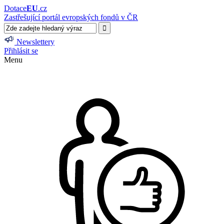
Dotace
EU
.cz
Zastřešující portál evropských fondů v ČR
Newslettery
Přihlásit se
Menu