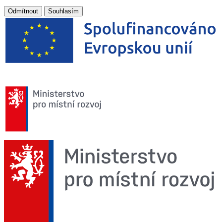
Odmítnout
Souhlasím