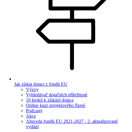
Jak získat dotaci z fondů EU
Výzvy
Vyhledávač dotačních příležitostí
10 kroků k získání dotace
Online kurz projektového řízení
Podcasty
Akce
Abeceda fondů EU 2021-2027 - 2. aktualizované
vydání