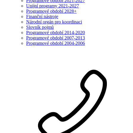
Programové období 2021-2027
Unijní programy 2021-2027
Programové období 2028+
Finanční nástroje
Národní orgán pro koordinaci
Slovník pojmů
Programové období 2014-2020
Programové období 2007-2013
Programové období 2004-2006