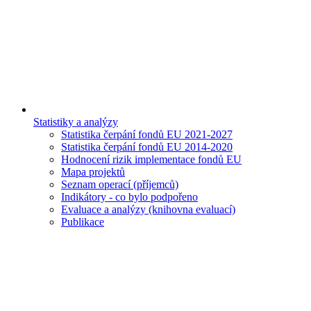
Statistiky a analýzy
Statistika čerpání fondů EU 2021-2027
Statistika čerpání fondů EU 2014-2020
Hodnocení rizik implementace fondů EU
Mapa projektů
Seznam operací (příjemců)
Indikátory - co bylo podpořeno
Evaluace a analýzy (knihovna evaluací)
Publikace