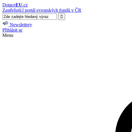
Dotace
EU
.cz
Zastřešující portál evropských fondů v ČR
Newslettery
Přihlásit se
Menu