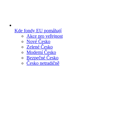
Kde fondy EU pomáhají
Akce pro veřejnost
Nové Česko
Zelené Česko
Moderní Česko
Bezpečné Česko
Česko netradičně