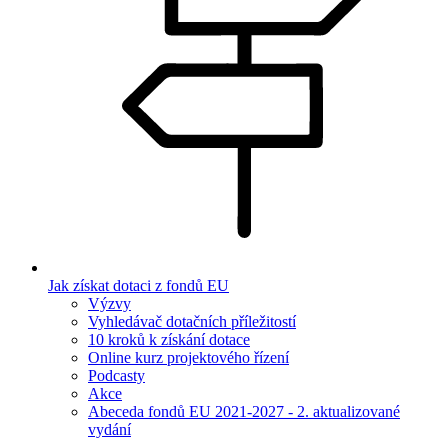
Jak získat dotaci z fondů EU
Výzvy
Vyhledávač dotačních příležitostí
10 kroků k získání dotace
Online kurz projektového řízení
Podcasty
Akce
Abeceda fondů EU 2021-2027 - 2. aktualizované
vydání