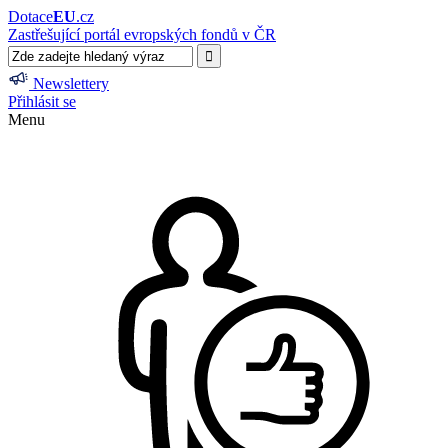
Dotace
EU
.cz
Zastřešující portál evropských fondů v ČR
Newslettery
Přihlásit se
Menu