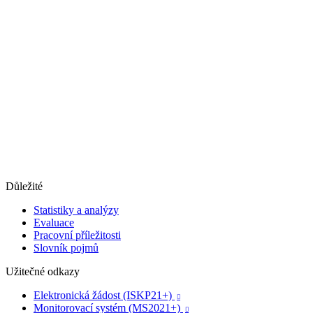
Důležité
Statistiky a analýzy
Evaluace
Pracovní příležitosti
Slovník pojmů
Užitečné odkazy
Elektronická žádost (ISKP21+)

Monitorovací systém (MS2021+)
