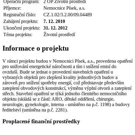
Operační program:
2 OP Životní prostředí
Příjemce:
Nemocnice Písek, a.s.
Registrační číslo:
CZ.1.02/3.2.00/09.04489
Zahájení projektu:
7. 12. 2010
Ukončení projektu:
31. 12. 2012
Téma projektu:
Životní prostředí
Informace o projektu
V rámci projektu budou v Nemocnici Písek, a.s., provedena opatření
pro snižování energetické náročnosti a tím i snížení emisí do
ovzduší. Bude se jednat o provedení stavebních opatření u
vybraných objektů pro zlepšení kvality jednotlivých budov a
zároveň pro snížení spotřeby energií, což představuje především
zateplení obvodových konstrukcí, výměnu výplní otvorů a zateplení
střech. Stavební opatření se týká jednoho členitého nemocničního
objektu (skládá se z částí: ARO, dětské oddělení, chirurgie,
neurologie, gynekologie, interna - umístěno na p.č. 1198) a budovy
ředitelství (umístěna na p.č. 2281).
Proplacené finanční prostředky