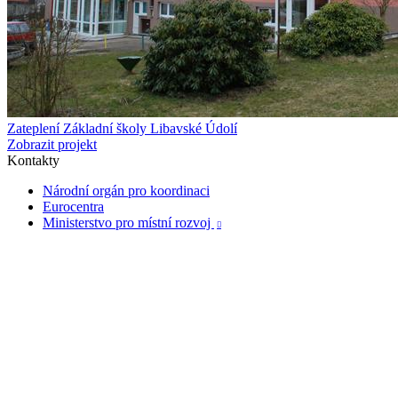
Zateplení Základní školy Libavské Údolí
Zobrazit projekt
Kontakty
Národní orgán pro koordinaci
Eurocentra
Ministerstvo pro místní rozvoj
