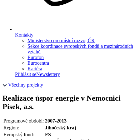
Kontakty
Ministerstvo pro místní rozvoj ČR
Sekce koordinace evropských fondů a mezinárodních
vztahů
Eurofon
Eurocentra
Kariéra
Přihlásit se
Newslettery
Všechny projekty
Realizace úspor energie v Nemocnici
Písek, a.s.
Programové období:
2007-2013
Region:
Jihočeský kraj
Evropský fond:
FS