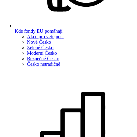
Kde fondy EU pomáhají
Akce pro veřejnost
Nové Česko
Zelené Česko
Moderní Česko
Bezpečné Česko
Česko netradičně