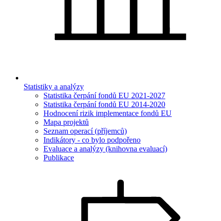
Statistiky a analýzy
Statistika čerpání fondů EU 2021-2027
Statistika čerpání fondů EU 2014-2020
Hodnocení rizik implementace fondů EU
Mapa projektů
Seznam operací (příjemců)
Indikátory - co bylo podpořeno
Evaluace a analýzy (knihovna evaluací)
Publikace