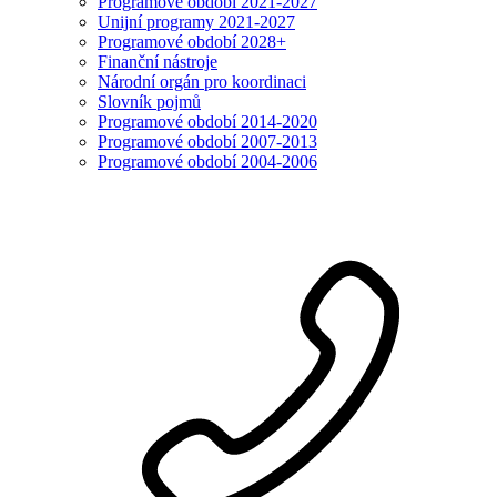
Programové období 2021-2027
Unijní programy 2021-2027
Programové období 2028+
Finanční nástroje
Národní orgán pro koordinaci
Slovník pojmů
Programové období 2014-2020
Programové období 2007-2013
Programové období 2004-2006