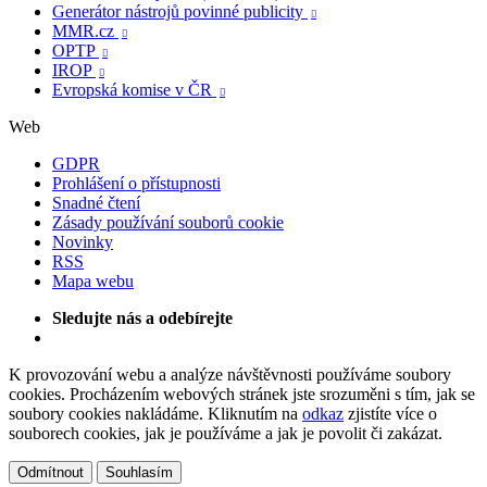
Generátor nástrojů povinné publicity

MMR.cz

OPTP

IROP

Evropská komise v ČR

Web
GDPR
Prohlášení o přístupnosti
Snadné čtení
Zásady používání souborů cookie
Novinky
RSS
Mapa webu
Sledujte nás a odebírejte
K provozování webu a analýze návštěvnosti používáme soubory
cookies. Procházením webových stránek jste srozuměni s tím, jak se
soubory cookies nakládáme. Kliknutím na
odkaz
zjistíte více o
souborech cookies, jak je používáme a jak je povolit či zakázat.
Odmítnout
Souhlasím