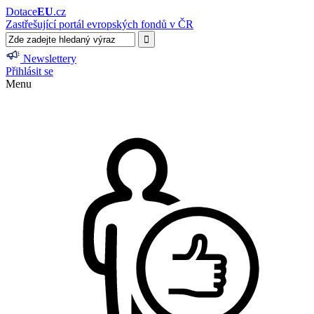
Dotace
EU
.cz
Zastřešující portál evropských fondů v ČR
Newslettery
Přihlásit se
Menu