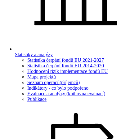
Statistiky a analýzy
Statistika čerpání fondů EU 2021-2027
Statistika čerpání fondů EU 2014-2020
Hodnocení rizik implementace fondů EU
Mapa projektů
Seznam operací (příjemců)
Indikátory - co bylo podpořeno
Evaluace a analýzy (knihovna evaluací)
Publikace