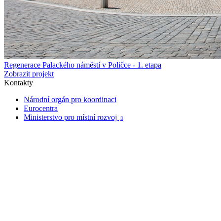
Regenerace Palackého náměstí v Poličce - 1. etapa
Zobrazit projekt
Kontakty
Národní orgán pro koordinaci
Eurocentra
Ministerstvo pro místní rozvoj
