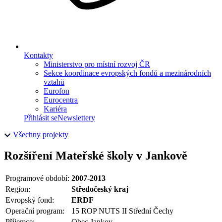
Kontakty
Ministerstvo pro místní rozvoj ČR
Sekce koordinace evropských fondů a mezinárodních
vztahů
Eurofon
Eurocentra
Kariéra
Přihlásit se
Newslettery
Všechny projekty
Rozšíření Mateřské školy v Jankově
Programové období:
2007-2013
Region:
Středočeský kraj
Evropský fond:
ERDF
Operační program:
15 ROP NUTS II Střední Čechy
Příjemce:
Obec Jankov