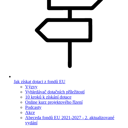
Jak získat dotaci z fondů EU
Výzvy
Vyhledávač dotačních příležitostí
10 kroků k získání dotace
Online kurz projektového řízení
Podcasty
Akce
Abeceda fondů EU 2021-2027 - 2. aktualizované
vydání