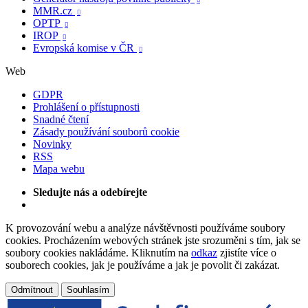
MMR.cz

OPTP

IROP

Evropská komise v ČR

Web
GDPR
Prohlášení o přístupnosti
Snadné čtení
Zásady používání souborů cookie
Novinky
RSS
Mapa webu
Sledujte nás a odebírejte
K provozování webu a analýze návštěvnosti používáme soubory
cookies. Procházením webových stránek jste srozuměni s tím, jak se
soubory cookies nakládáme. Kliknutím na
odkaz
zjistíte více o
souborech cookies, jak je používáme a jak je povolit či zakázat.
Odmítnout
Souhlasím