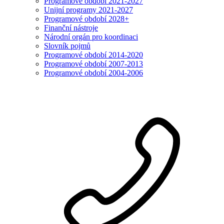
Programové období 2021-2027
Unijní programy 2021-2027
Programové období 2028+
Finanční nástroje
Národní orgán pro koordinaci
Slovník pojmů
Programové období 2014-2020
Programové období 2007-2013
Programové období 2004-2006