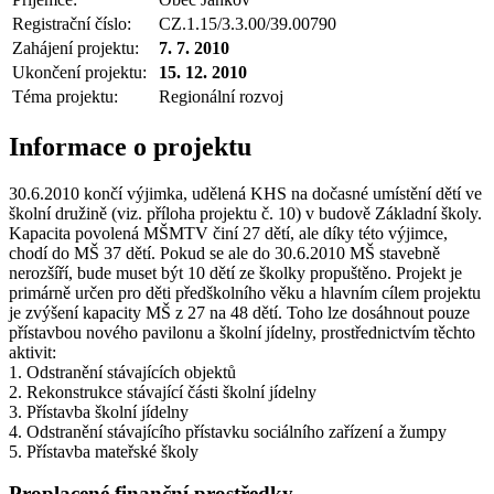
Registrační číslo:
CZ.1.15/3.3.00/39.00790
Zahájení projektu:
7. 7. 2010
Ukončení projektu:
15. 12. 2010
Téma projektu:
Regionální rozvoj
Informace o projektu
30.6.2010 končí výjimka, udělená KHS na dočasné umístění dětí ve
školní družině (viz. příloha projektu č. 10) v budově Základní školy.
Kapacita povolená MŠMTV činí 27 dětí, ale díky této výjimce,
chodí do MŠ 37 dětí. Pokud se ale do 30.6.2010 MŠ stavebně
nerozšíří, bude muset být 10 dětí ze školky propuštěno. Projekt je
primárně určen pro děti předškolního věku a hlavním cílem projektu
je zvýšení kapacity MŠ z 27 na 48 dětí. Toho lze dosáhnout pouze
přístavbou nového pavilonu a školní jídelny, prostřednictvím těchto
aktivit:
1. Odstranění stávajících objektů
2. Rekonstrukce stávající části školní jídelny
3. Přístavba školní jídelny
4. Odstranění stávajícího přístavku sociálního zařízení a žumpy
5. Přístavba mateřské školy
Proplacené finanční prostředky