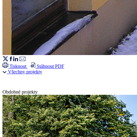
Tisknout
Stáhnout PDF
Všechny projekty
Obdobné projekty