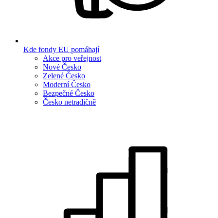
Kde fondy EU pomáhají
Akce pro veřejnost
Nové Česko
Zelené Česko
Moderní Česko
Bezpečné Česko
Česko netradičně