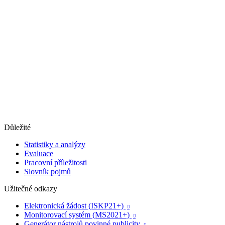
Důležité
Statistiky a analýzy
Evaluace
Pracovní příležitosti
Slovník pojmů
Užitečné odkazy
Elektronická žádost (ISKP21+)

Monitorovací systém (MS2021+)

Generátor nástrojů povinné publicity
