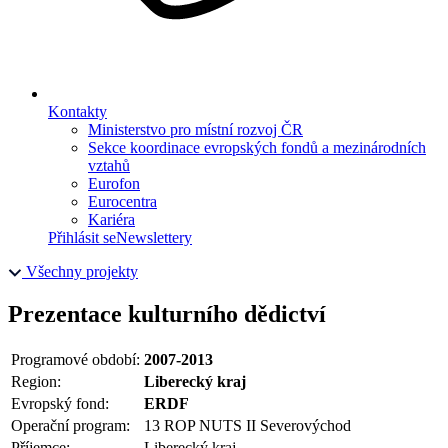
Kontakty
Ministerstvo pro místní rozvoj ČR
Sekce koordinace evropských fondů a mezinárodních
vztahů
Eurofon
Eurocentra
Kariéra
Přihlásit se
Newslettery
Všechny projekty
Prezentace kulturního dědictví
Programové období:
2007-2013
Region:
Liberecký kraj
Evropský fond:
ERDF
Operační program:
13 ROP NUTS II Severovýchod
Příjemce:
Liberecký kraj