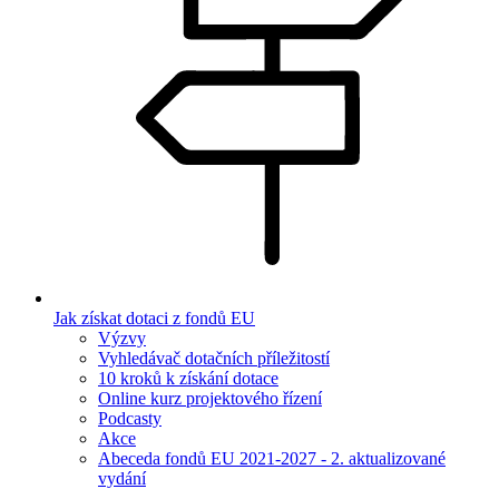
Jak získat dotaci z fondů EU
Výzvy
Vyhledávač dotačních příležitostí
10 kroků k získání dotace
Online kurz projektového řízení
Podcasty
Akce
Abeceda fondů EU 2021-2027 - 2. aktualizované
vydání