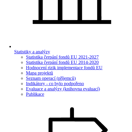
Statistiky a analýzy
Statistika čerpání fondů EU 2021-2027
Statistika čerpání fondů EU 2014-2020
Hodnocení rizik implementace fondů EU
Mapa projektů
Seznam operací (příjemců)
Indikátory - co bylo podpořeno
Evaluace a analýzy (knihovna evaluací)
Publikace