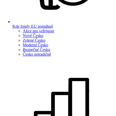
Kde fondy EU pomáhají
Akce pro veřejnost
Nové Česko
Zelené Česko
Moderní Česko
Bezpečné Česko
Česko netradičně