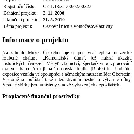
Registrační číslo:
CZ.1.13/3.1.00/02.00327
Zahájení projektu:
3. 11. 2008
Ukončení projektu:
21. 5. 2010
Téma projektu:
Cestovní ruch a volnočasové aktivity
Informace o projektu
Na zahradě Muzea Českého ráje se postavila replika pojizerské
roubené chalupy „Kamenářský dům“, jež nabízí ukázku
historických řemesel. Vždyť zlatnictví, šperkařství a zpracování
drahých kamenů mají na Turnovsku tradici již 400 let. Unikátní
expozice vznikla ve spolupráci s německým muzeem Idar Oberstein.
V domě se pořádají také interaktivní řemeslné a výtvarné dílny.
Vzácné sbírky jsou umístěny v nově vybavených depozitářích.
Proplacené finanční prostředky