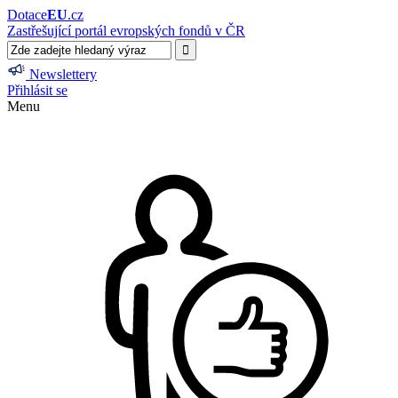
Dotace
EU
.cz
Zastřešující portál evropských fondů v ČR
Newslettery
Přihlásit se
Menu