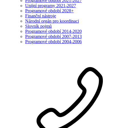
Programové období 2021-2027
Unijní programy 2021-2027
Programové období 2028+
Finanční nástroje
Národní orgán pro koordinaci
Slovník pojmů
Programové období 2014-2020
Programové období 2007-2013
Programové období 2004-2006