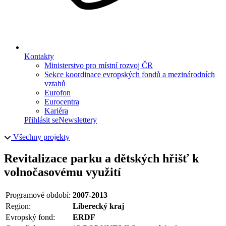
Kontakty
Ministerstvo pro místní rozvoj ČR
Sekce koordinace evropských fondů a mezinárodních
vztahů
Eurofon
Eurocentra
Kariéra
Přihlásit se
Newslettery
Všechny projekty
Revitalizace parku a dětských hřišť k
volnočasovému využití
Programové období:
2007-2013
Region:
Liberecký kraj
Evropský fond:
ERDF