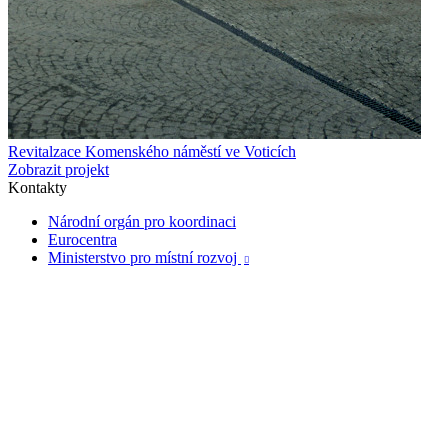
Revitalzace Komenského náměstí ve Voticích
Zobrazit projekt
Kontakty
Národní orgán pro koordinaci
Eurocentra
Ministerstvo pro místní rozvoj
