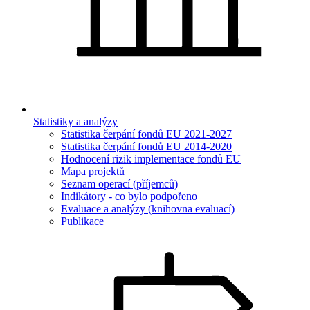
Statistiky a analýzy
Statistika čerpání fondů EU 2021-2027
Statistika čerpání fondů EU 2014-2020
Hodnocení rizik implementace fondů EU
Mapa projektů
Seznam operací (příjemců)
Indikátory - co bylo podpořeno
Evaluace a analýzy (knihovna evaluací)
Publikace