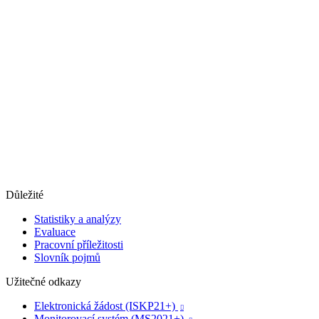
Důležité
Statistiky a analýzy
Evaluace
Pracovní příležitosti
Slovník pojmů
Užitečné odkazy
Elektronická žádost (ISKP21+)

Monitorovací systém (MS2021+)