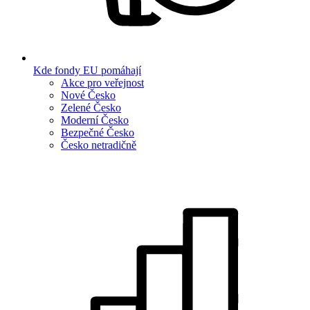
Kde fondy EU pomáhají
Akce pro veřejnost
Nové Česko
Zelené Česko
Moderní Česko
Bezpečné Česko
Česko netradičně