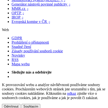

Generátor nástrojů povinné publicity

MMR.cz

OPTP

IROP

Evropská komise v ČR

Web
GDPR
Prohlášení o přístupnosti
Snadné čtení
Zásady používání souborů cookie
Novinky
RSS
Mapa webu
Sledujte nás a odebírejte
K provozování webu a analýze návštěvnosti používáme soubory
cookies. Procházením webových stránek jste srozuměni s tím, jak se
soubory cookies nakládáme. Kliknutím na
odkaz
zjistíte více o
souborech cookies, jak je používáme a jak je povolit či zakázat.
Odmítnout
Souhlasím