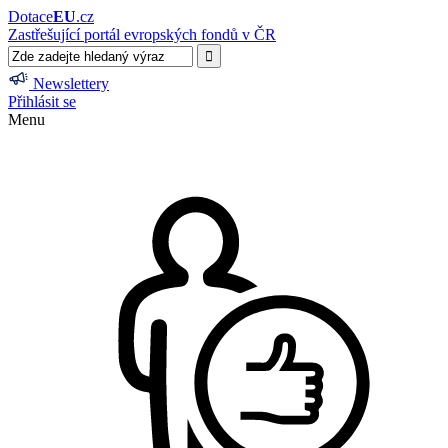
Dotace
EU
.cz
Zastřešující portál evropských fondů v ČR
Newslettery
Přihlásit se
Menu