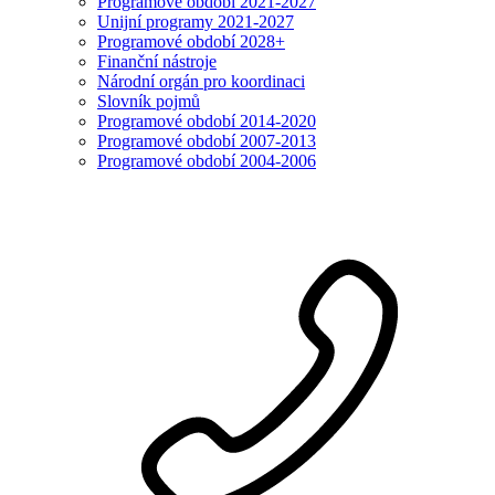
Programové období 2021-2027
Unijní programy 2021-2027
Programové období 2028+
Finanční nástroje
Národní orgán pro koordinaci
Slovník pojmů
Programové období 2014-2020
Programové období 2007-2013
Programové období 2004-2006