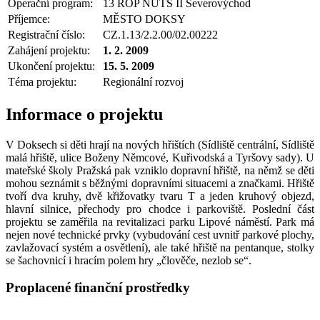
Operační program:
13 ROP NUTS II Severovýchod
Příjemce:
MĚSTO DOKSY
Registrační číslo:
CZ.1.13/2.2.00/02.00222
Zahájení projektu:
1. 2. 2009
Ukončení projektu:
15. 5. 2009
Téma projektu:
Regionální rozvoj
Informace o projektu
V Doksech si děti hrají na nových hřištích (Sídliště centrální, Sídliště
malá hřiště, ulice Boženy Němcové, Kuřivodská a Tyršovy sady). U
mateřské školy Pražská pak vzniklo dopravní hřiště, na němž se děti
mohou seznámit s běžnými dopravními situacemi a značkami. Hřiště
tvoří dva kruhy, dvě křižovatky tvaru T a jeden kruhový objezd,
hlavní silnice, přechody pro chodce i parkoviště. Poslední část
projektu se zaměřila na revitalizaci parku Lipové náměstí. Park má
nejen nové technické prvky (vybudování cest uvnitř parkové plochy,
zavlažovací systém a osvětlení), ale také hřiště na pentanque, stolky
se šachovnicí i hracím polem hry „člověče, nezlob se“.
Proplacené finanční prostředky