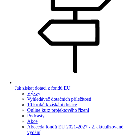
Jak získat dotaci z fondů EU
Výzvy
Vyhledávač dotačních příležitostí
10 kroků k získání dotace
Online kurz projektového řízení
Podcasty
Akce
Abeceda fondů EU 2021-2027 - 2. aktualizované
vydání