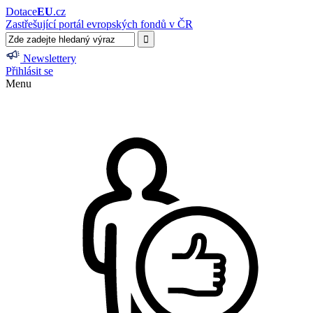
Dotace
EU
.cz
Zastřešující portál evropských fondů v ČR
Newslettery
Přihlásit se
Menu