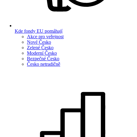
Kde fondy EU pomáhají
Akce pro veřejnost
Nové Česko
Zelené Česko
Moderní Česko
Bezpečné Česko
Česko netradičně