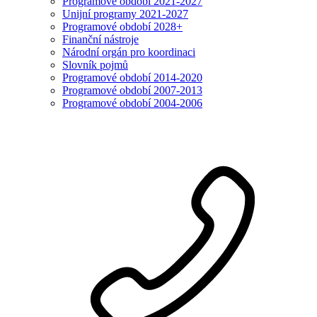
Programové období 2021-2027
Unijní programy 2021-2027
Programové období 2028+
Finanční nástroje
Národní orgán pro koordinaci
Slovník pojmů
Programové období 2014-2020
Programové období 2007-2013
Programové období 2004-2006