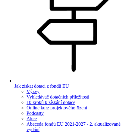
Jak získat dotaci z fondů EU
Výzvy
Vyhledávač dotačních příležitostí
10 kroků k získání dotace
Online kurz projektového řízení
Podcasty
Akce
Abeceda fondů EU 2021-2027 - 2. aktualizované
vydání