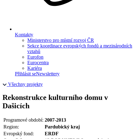
Kontakty
Ministerstvo pro místní rozvoj ČR
Sekce koordinace evropských fondů a mezinárodních
vztahů
Eurofon
Eurocentra
Kariéra
Přihlásit se
Newslettery
Všechny projekty
Rekonstrukce kulturního domu v
Dašicích
Programové období:
2007-2013
Region:
Pardubický kraj
Evropský fond:
ERDF