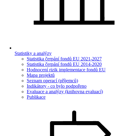
Statistiky a analýzy
Statistika čerpání fondů EU 2021-2027
Statistika čerpání fondů EU 2014-2020
Hodnocení rizik implementace fondů EU
Mapa projektů
Seznam operací (příjemců)
Indikátory - co bylo podpořeno
Evaluace a analýzy (knihovna evaluací)
Publikace