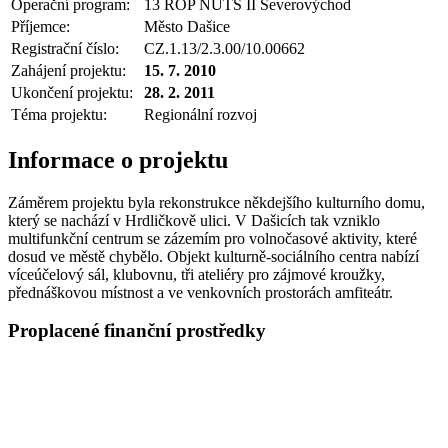
Operační program:
13 ROP NUTS II Severovýchod
Příjemce:
Město Dašice
Registrační číslo:
CZ.1.13/2.3.00/10.00662
Zahájení projektu:
15. 7. 2010
Ukončení projektu:
28. 2. 2011
Téma projektu:
Regionální rozvoj
Informace o projektu
Záměrem projektu byla rekonstrukce někdejšího kulturního domu,
který se nachází v Hrdličkově ulici. V Dašicích tak vzniklo
multifunkční centrum se zázemím pro volnočasové aktivity, které
dosud ve městě chybělo. Objekt kulturně-sociálního centra nabízí
víceúčelový sál, klubovnu, tři ateliéry pro zájmové kroužky,
přednáškovou místnost a ve venkovních prostorách amfiteátr.
Proplacené finanční prostředky