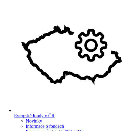
Evropské fondy v ČR
Novinky
Informace o fondech