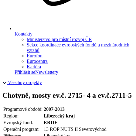
Kontakty
Ministerstvo pro místní rozvoj ČR
Sekce koordinace evropských fondů a mezinárodních
vztahů
Eurofon
Eurocentra
Kariéra
Přihlásit se
Newslettery
Všechny projekty
Chotyně, mosty ev.č. 2715- 4 a ev.č.2711-5
Programové období:
2007-2013
Region:
Liberecký kraj
Evropský fond:
ERDF
Operační program:
13 ROP NUTS II Severovýchod
Příjemce:
Liberecký kraj