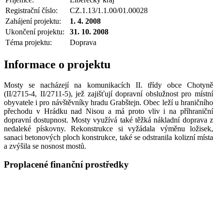
Registrační číslo:
CZ.1.13/1.1.00/01.00028
Zahájení projektu:
1. 4. 2008
Ukončení projektu:
31. 10. 2008
Téma projektu:
Doprava
Informace o projektu
Mosty se nacházejí na komunikacích II. třídy obce Chotyně
(II/2715-4, II/2711-5), jež zajišťují dopravní obslužnost pro místní
obyvatele i pro návštěvníky hradu Grabštejn. Obec leží u hraničního
přechodu v Hrádku nad Nisou a má proto vliv i na příhraniční
dopravní dostupnost. Mosty využívá také těžká nákladní doprava z
nedaleké pískovny. Rekonstrukce si vyžádala výměnu ložisek,
sanaci betonových ploch konstrukce, také se odstranila kolizní místa
a zvýšila se nosnost mostů.
Proplacené finanční prostředky