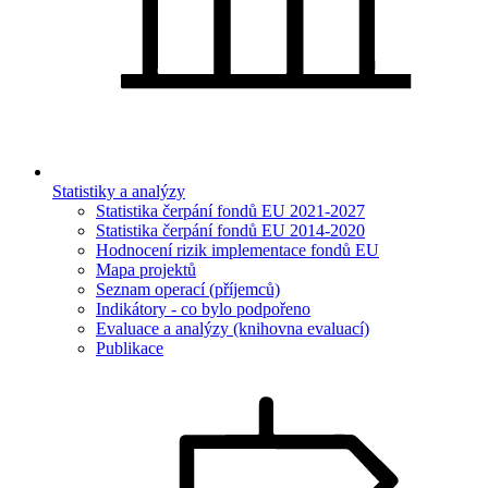
Statistiky a analýzy
Statistika čerpání fondů EU 2021-2027
Statistika čerpání fondů EU 2014-2020
Hodnocení rizik implementace fondů EU
Mapa projektů
Seznam operací (příjemců)
Indikátory - co bylo podpořeno
Evaluace a analýzy (knihovna evaluací)
Publikace