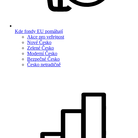
Kde fondy EU pomáhají
Akce pro veřejnost
Nové Česko
Zelené Česko
Moderní Česko
Bezpečné Česko
Česko netradičně