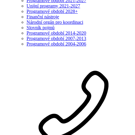
Programové období 2021-2027
Unijní programy 2021-2027
Programové období 2028+
Finanční nástroje
Národní orgán pro koordinaci
Slovník pojmů
Programové období 2014-2020
Programové období 2007-2013
Programové období 2004-2006