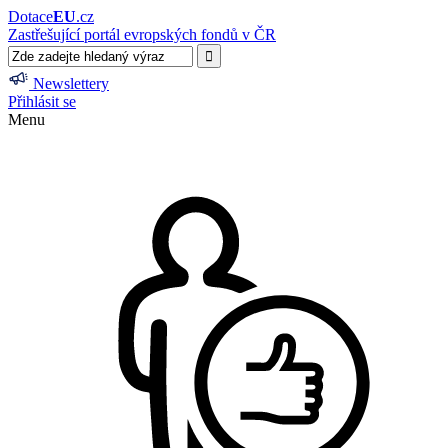
Dotace
EU
.cz
Zastřešující portál evropských fondů v ČR
Newslettery
Přihlásit se
Menu