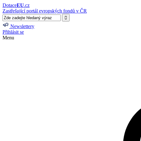
Dotace
EU
.cz
Zastřešující portál evropských fondů v ČR
Newslettery
Přihlásit se
Menu