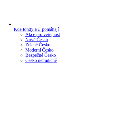
Kde fondy EU pomáhají
Akce pro veřejnost
Nové Česko
Zelené Česko
Moderní Česko
Bezpečné Česko
Česko netradičně