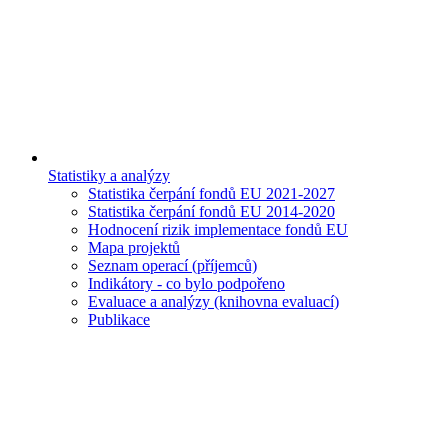
Statistiky a analýzy
Statistika čerpání fondů EU 2021-2027
Statistika čerpání fondů EU 2014-2020
Hodnocení rizik implementace fondů EU
Mapa projektů
Seznam operací (příjemců)
Indikátory - co bylo podpořeno
Evaluace a analýzy (knihovna evaluací)
Publikace