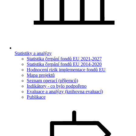
Statistiky a analýzy
Statistika čerpání fondů EU 2021-2027
Statistika čerpání fondů EU 2014-2020
Hodnocení rizik implementace fondů EU
Mapa projektů
Seznam operací (příjemců)
Indikátory - co bylo podpořeno
Evaluace a analýzy (knihovna evaluací)
Publikace