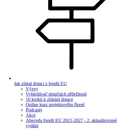
Jak získat dotaci z fondů EU
Výzvy
Vyhledávač dotačních příležitostí
10 kroků k získání dotace
Online kurz projektového řízení
Podcasty
Akce
Abeceda fondů EU 2021-2027 - 2. aktualizované
vydání