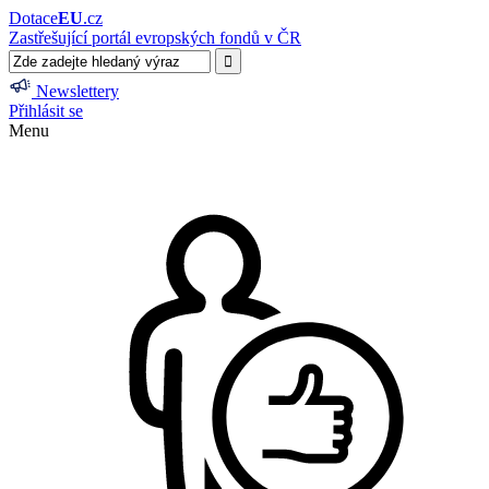
Dotace
EU
.cz
Zastřešující portál evropských fondů v ČR
Newslettery
Přihlásit se
Menu