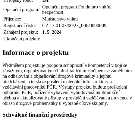
Evropský fond:
ISF
Operační program Fondu pro vnitřní
Operační program:
bezpečnost
Příjemce:
Ministerstvo vnitra
Registrační číslo:
CZ.13.01.03/00/23_006/0000009
Zahájení projektu:
1. 5. 2024
Ukončení projektu:
Informace o projektu
Předmětem projektu je podpora schopností a kompetencí v boji se
závažným, organizovaným či přeshraničním zločinem se zaměřením
na odhalování a objasňování drogové kriminality a jejímu
předcházení, a to skrze posílení materiální infrastruktury a
vzdělávání pracovníků PČR. Výstupy projektu budou: proškolení
odborníci PČR, pořízené vybavení, vybudovaná multifunkční
učebna a aktualizovaný přístup v provádění vzdělávání a prevence v
oblasti drogové problematiky u vybrané cílové skupiny.
Schválené finanční prostředky