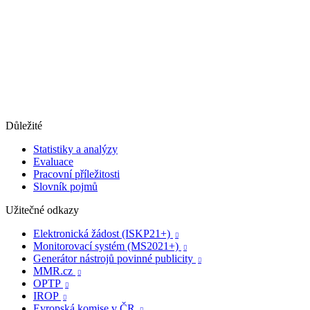
Důležité
Statistiky a analýzy
Evaluace
Pracovní příležitosti
Slovník pojmů
Užitečné odkazy
Elektronická žádost (ISKP21+)

Monitorovací systém (MS2021+)

Generátor nástrojů povinné publicity

MMR.cz

OPTP

IROP

Evropská komise v ČR
