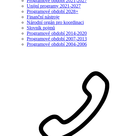
Programové období 2021-2027
Unijní programy 2021-2027
Programové období 2028+
Finanční nástroje
Národní orgán pro koordinaci
Slovník pojmů
Programové období 2014-2020
Programové období 2007-2013
Programové období 2004-2006