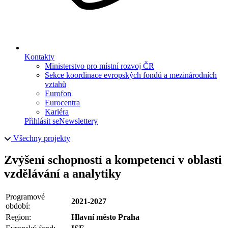
Kontakty
Ministerstvo pro místní rozvoj ČR
Sekce koordinace evropských fondů a mezinárodních
vztahů
Eurofon
Eurocentra
Kariéra
Přihlásit se
Newslettery
Všechny projekty
Zvýšení schopností a kompetencí v oblasti
vzdělávání a analytiky
Programové
2021-2027
období:
Region:
Hlavní město Praha