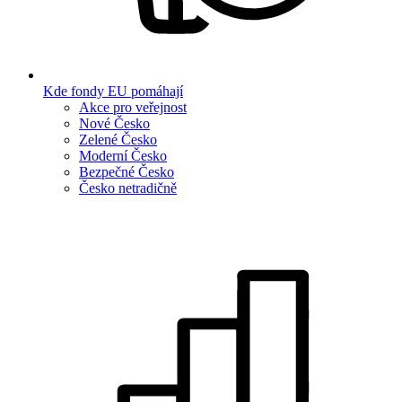
Kde fondy EU pomáhají
Akce pro veřejnost
Nové Česko
Zelené Česko
Moderní Česko
Bezpečné Česko
Česko netradičně