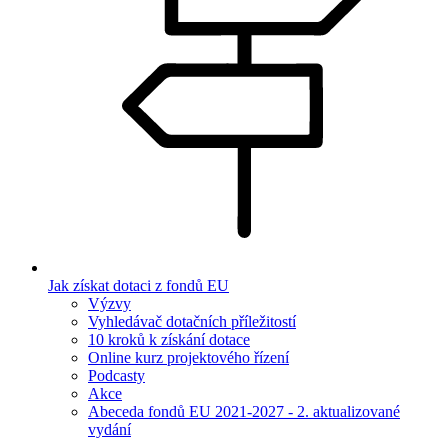
Jak získat dotaci z fondů EU
Výzvy
Vyhledávač dotačních příležitostí
10 kroků k získání dotace
Online kurz projektového řízení
Podcasty
Akce
Abeceda fondů EU 2021-2027 - 2. aktualizované
vydání