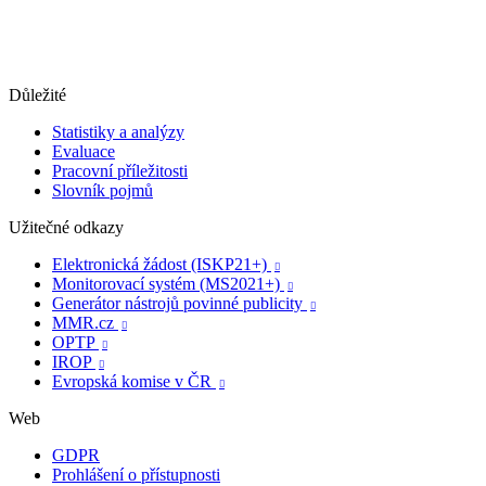
Důležité
Statistiky a analýzy
Evaluace
Pracovní příležitosti
Slovník pojmů
Užitečné odkazy
Elektronická žádost (ISKP21+)

Monitorovací systém (MS2021+)

Generátor nástrojů povinné publicity

MMR.cz

OPTP

IROP

Evropská komise v ČR

Web
GDPR
Prohlášení o přístupnosti