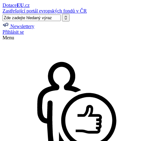
Dotace
EU
.cz
Zastřešující portál evropských fondů v ČR
Newslettery
Přihlásit se
Menu