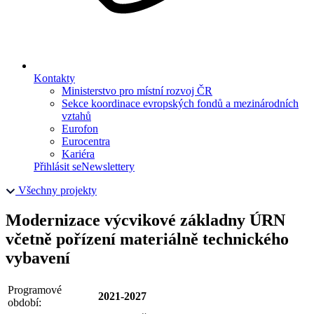
Kontakty
Ministerstvo pro místní rozvoj ČR
Sekce koordinace evropských fondů a mezinárodních
vztahů
Eurofon
Eurocentra
Kariéra
Přihlásit se
Newslettery
Všechny projekty
Modernizace výcvikové základny ÚRN
včetně pořízení materiálně technického
vybavení
Programové
2021-2027
období: