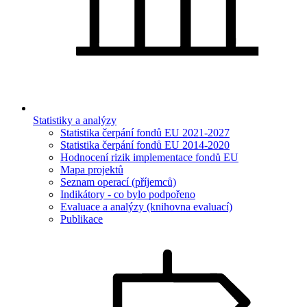
Statistiky a analýzy
Statistika čerpání fondů EU 2021-2027
Statistika čerpání fondů EU 2014-2020
Hodnocení rizik implementace fondů EU
Mapa projektů
Seznam operací (příjemců)
Indikátory - co bylo podpořeno
Evaluace a analýzy (knihovna evaluací)
Publikace