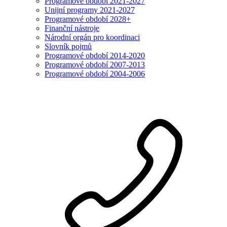
Programové období 2021-2027
Unijní programy 2021-2027
Programové období 2028+
Finanční nástroje
Národní orgán pro koordinaci
Slovník pojmů
Programové období 2014-2020
Programové období 2007-2013
Programové období 2004-2006