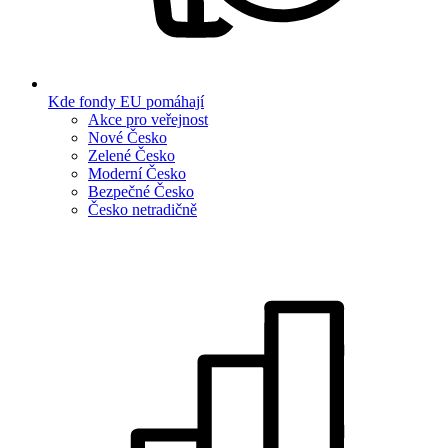
Kde fondy EU pomáhají
Akce pro veřejnost
Nové Česko
Zelené Česko
Moderní Česko
Bezpečné Česko
Česko netradičně