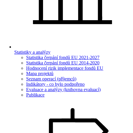
Statistiky a analýzy
Statistika čerpání fondů EU 2021-2027
Statistika čerpání fondů EU 2014-2020
Hodnocení rizik implementace fondů EU
Mapa projektů
Seznam operací (příjemců)
Indikátory - co bylo podpořeno
Evaluace a analýzy (knihovna evaluací)
Publikace