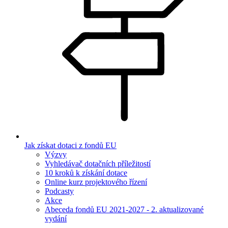
Jak získat dotaci z fondů EU
Výzvy
Vyhledávač dotačních příležitostí
10 kroků k získání dotace
Online kurz projektového řízení
Podcasty
Akce
Abeceda fondů EU 2021-2027 - 2. aktualizované
vydání