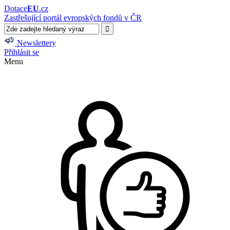
Dotace
EU
.cz
Zastřešující portál evropských fondů v ČR
Newslettery
Přihlásit se
Menu