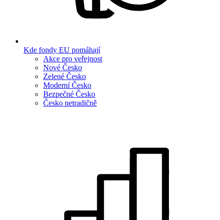
Kde fondy EU pomáhají
Akce pro veřejnost
Nové Česko
Zelené Česko
Moderní Česko
Bezpečné Česko
Česko netradičně