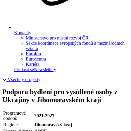
Kontakty
Ministerstvo pro místní rozvoj ČR
Sekce koordinace evropských fondů a mezinárodních
vztahů
Eurofon
Eurocentra
Kariéra
Přihlásit se
Newslettery
Všechny projekty
Podpora bydlení pro vysídlené osoby z
Ukrajiny v Jihomoravském kraji
Programové
2021-2027
období:
Region:
Jihomoravský kraj