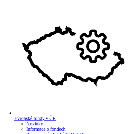
Evropské fondy v ČR
Novinky
Informace o fondech