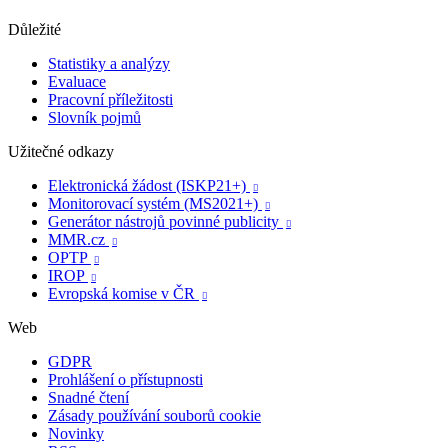
Důležité
Statistiky a analýzy
Evaluace
Pracovní příležitosti
Slovník pojmů
Užitečné odkazy
Elektronická žádost (ISKP21+)

Monitorovací systém (MS2021+)

Generátor nástrojů povinné publicity

MMR.cz

OPTP

IROP

Evropská komise v ČR

Web
GDPR
Prohlášení o přístupnosti
Snadné čtení
Zásady používání souborů cookie
Novinky