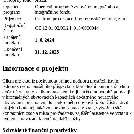
Evropský fond:
AMIF
Operační
Operační program Azylového, migračního a
program:
integračního fondu
Příjemce:
Centrum pro cizince Jihomoravského kraje, z. ú.
Registrační
CZ.12.01.02/00/24_018/0000044
číslo:
Zahájení
1. 6. 2024
projektu:
Ukončení
31. 12. 2025
projektu:
Informace o projektu
Cílem projektu je poskytnout přímou podporu prostřednictvím
jednorázového paušálního příspěvku a komplexní pomoc držitelům
dočasné ochrany v Jihomoravském kraji, kteří dlouhodobě pobývají
v hromadných ubytovacích kapacitách dočasného nouzového
ubytování s přechodem do soukromého ubytování. Součástí aktivit
projektu bude mj. také zmapování situace v kraji, vytvoření sítě
kontaktních osob a místa pro žadatele, zajištění asistence ve vztahu k
bydlení a navázání klientů na další služby.
Schválené finanční prostředky