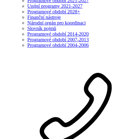
Programové období 2021-2027
Unijní programy 2021-2027
Programové období 2028+
Finanční nástroje
Národní orgán pro koordinaci
Slovník pojmů
Programové období 2014-2020
Programové období 2007-2013
Programové období 2004-2006