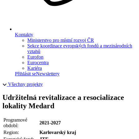
Kontakty
Ministerstvo pro místní rozvoj ČR
Sekce koordinace evropských fondů a mezinárodních
vztahů
Eurofon
Eurocentra
Kariéra
Přihlásit se
Newslettery
Všechny projekty
Udržitelná revitalizace a resocializace
lokality Medard
Programové
2021-2027
období:
Region:
Karlovarský kraj