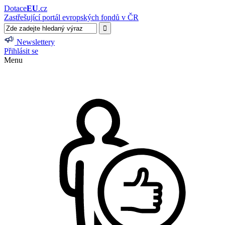
Dotace
EU
.cz
Zastřešující portál evropských fondů v ČR
Newslettery
Přihlásit se
Menu