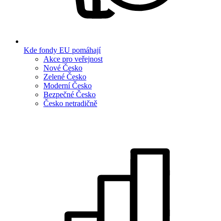
Kde fondy EU pomáhají
Akce pro veřejnost
Nové Česko
Zelené Česko
Moderní Česko
Bezpečné Česko
Česko netradičně