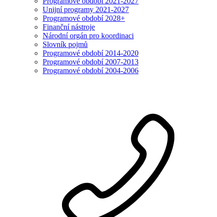
Programové období 2021-2027
Unijní programy 2021-2027
Programové období 2028+
Finanční nástroje
Národní orgán pro koordinaci
Slovník pojmů
Programové období 2014-2020
Programové období 2007-2013
Programové období 2004-2006