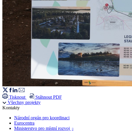
Tisknout
Stáhnout PDF
Všechny projekty
Kontakty
Národní orgán pro koordinaci
Eurocentra
Ministerstvo pro místní rozvoj
