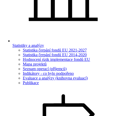
Statistiky a analýzy
Statistika čerpání fondů EU 2021-2027
Statistika čerpání fondů EU 2014-2020
Hodnocení rizik implementace fondů EU
Mapa projektů
Seznam operací (příjemců)
Indikátory - co bylo podpořeno
Evaluace a analýzy (knihovna evaluací)
Publikace