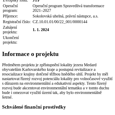
Evropský fond:
JTF
Operační
Operační program Spravedlivá transformace
program:
2021–2027
Příjemce:
Sokolovská uhelná, právní nástupce, a.s.
Registrační číslo:
CZ.10.01.01/00/22_001/0000144
Zahájení
1. 1. 2024
projektu:
Ukončení
projektu:
Informace o projektu
Předmětem projektu je zpřístupnění lokality jezera Medard
obyvatelům Karlovarského kraje a postupná revitalizace a
resocializace krajiny dotčené těžbou hnědého uhlí. Projekt by měl
nastartovat řízený rozvoj potenciálu lokality pro volnočasové využití
s důrazem na environmentální a edukativní aspekty. Tento řízený
rozvoj bude akcentovat environmentální tematiku a v tomto duchu
bude i omezovat využití území tak, aby bylo environmentálně
šetrné.
Schválené finanční prostředky