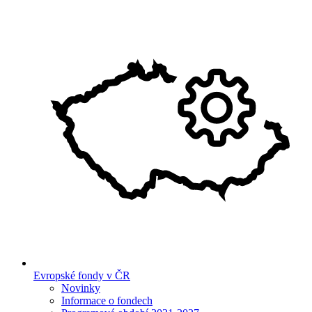
Evropské fondy v ČR
Novinky
Informace o fondech