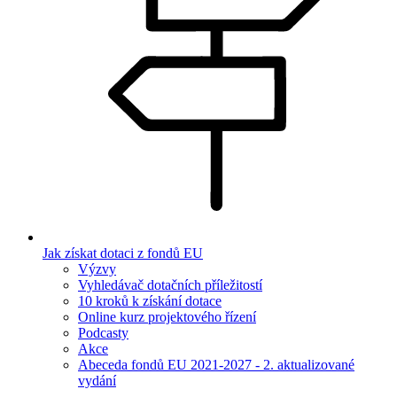
Jak získat dotaci z fondů EU
Výzvy
Vyhledávač dotačních příležitostí
10 kroků k získání dotace
Online kurz projektového řízení
Podcasty
Akce
Abeceda fondů EU 2021-2027 - 2. aktualizované
vydání