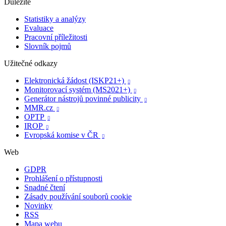
Důležité
Statistiky a analýzy
Evaluace
Pracovní příležitosti
Slovník pojmů
Užitečné odkazy
Elektronická žádost (ISKP21+)

Monitorovací systém (MS2021+)

Generátor nástrojů povinné publicity

MMR.cz

OPTP

IROP

Evropská komise v ČR

Web
GDPR
Prohlášení o přístupnosti
Snadné čtení
Zásady používání souborů cookie
Novinky
RSS
Mapa webu