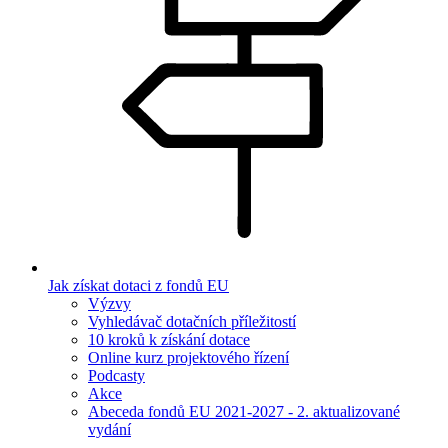
Jak získat dotaci z fondů EU
Výzvy
Vyhledávač dotačních příležitostí
10 kroků k získání dotace
Online kurz projektového řízení
Podcasty
Akce
Abeceda fondů EU 2021-2027 - 2. aktualizované
vydání