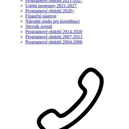
Programové období 2021-2027
Unijní programy 2021-2027
Programové období 2028+
Finanční nástroje
Národní orgán pro koordinaci
Slovník pojmů
Programové období 2014-2020
Programové období 2007-2013
Programové období 2004-2006