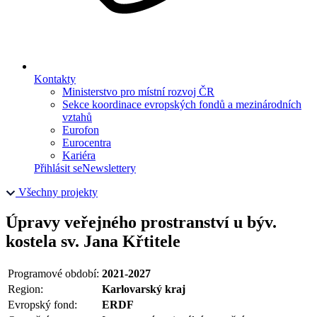
Kontakty
Ministerstvo pro místní rozvoj ČR
Sekce koordinace evropských fondů a mezinárodních
vztahů
Eurofon
Eurocentra
Kariéra
Přihlásit se
Newslettery
Všechny projekty
Úpravy veřejného prostranství u býv.
kostela sv. Jana Křtitele
Programové období:
2021-2027
Region:
Karlovarský kraj
Evropský fond:
ERDF