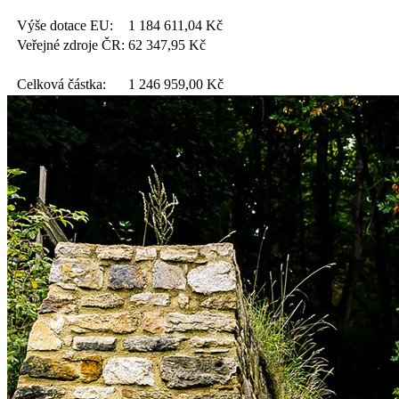
Výše dotace EU:
1 184 611,04
Kč
Veřejné zdroje ČR:
62 347,95
Kč
Celková částka:
1 246 959,00
Kč