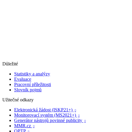
Důležité
Statistiky a analýzy
Evaluace
Pracovní příležitosti
Slovník pojmů
Užitečné odkazy
Elektronická žádost (ISKP21+)

Monitorovací systém (MS2021+)

Generátor nástrojů povinné publicity

MMR.cz

OPTP
