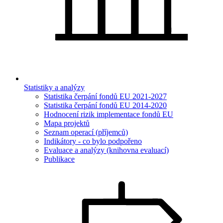
Statistiky a analýzy
Statistika čerpání fondů EU 2021-2027
Statistika čerpání fondů EU 2014-2020
Hodnocení rizik implementace fondů EU
Mapa projektů
Seznam operací (příjemců)
Indikátory - co bylo podpořeno
Evaluace a analýzy (knihovna evaluací)
Publikace