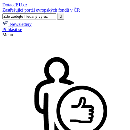
Dotace
EU
.cz
Zastřešující portál evropských fondů v ČR
Newslettery
Přihlásit se
Menu