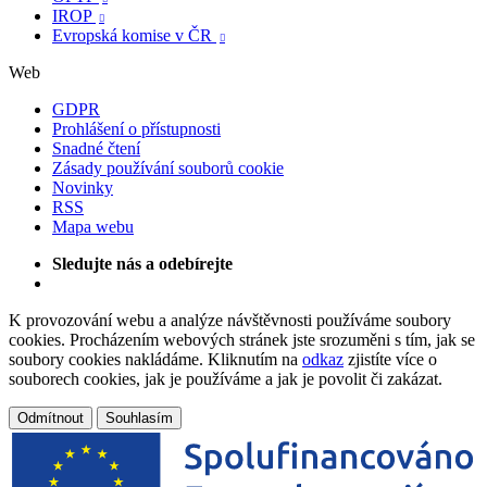
IROP

Evropská komise v ČR

Web
GDPR
Prohlášení o přístupnosti
Snadné čtení
Zásady používání souborů cookie
Novinky
RSS
Mapa webu
Sledujte nás a odebírejte
K provozování webu a analýze návštěvnosti používáme soubory
cookies. Procházením webových stránek jste srozuměni s tím, jak se
soubory cookies nakládáme. Kliknutím na
odkaz
zjistíte více o
souborech cookies, jak je používáme a jak je povolit či zakázat.
Odmítnout
Souhlasím