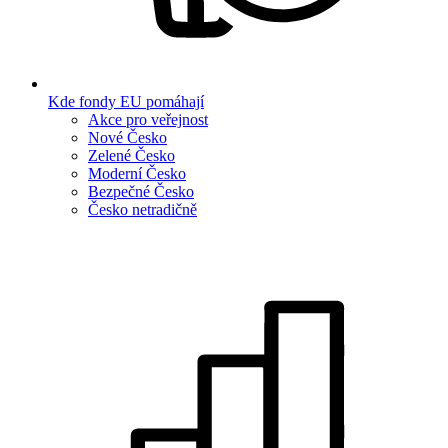
Kde fondy EU pomáhají
Akce pro veřejnost
Nové Česko
Zelené Česko
Moderní Česko
Bezpečné Česko
Česko netradičně