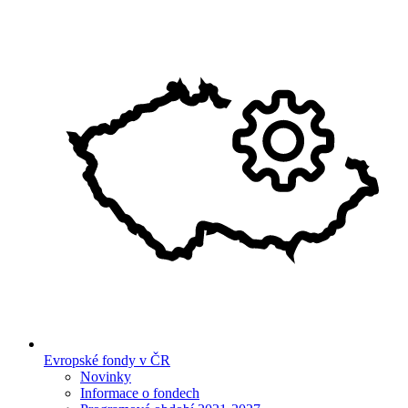
Evropské fondy v ČR
Novinky
Informace o fondech