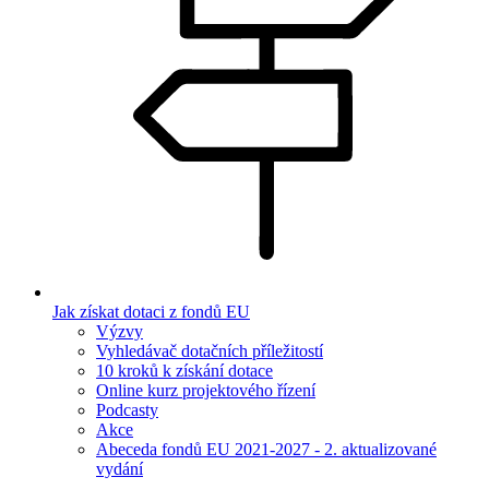
Jak získat dotaci z fondů EU
Výzvy
Vyhledávač dotačních příležitostí
10 kroků k získání dotace
Online kurz projektového řízení
Podcasty
Akce
Abeceda fondů EU 2021-2027 - 2. aktualizované
vydání