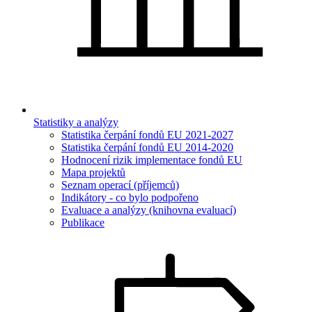
Statistiky a analýzy
Statistika čerpání fondů EU 2021-2027
Statistika čerpání fondů EU 2014-2020
Hodnocení rizik implementace fondů EU
Mapa projektů
Seznam operací (příjemců)
Indikátory - co bylo podpořeno
Evaluace a analýzy (knihovna evaluací)
Publikace