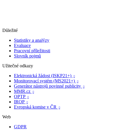
Důležité
Statistiky a analýzy
Evaluace
Pracovní příležitosti
Slovník pojmů
Užitečné odkazy
Elektronická žádost (ISKP21+)

Monitorovací systém (MS2021+)

Generátor nástrojů povinné publicity

MMR.cz

OPTP

IROP

Evropská komise v ČR

Web
GDPR