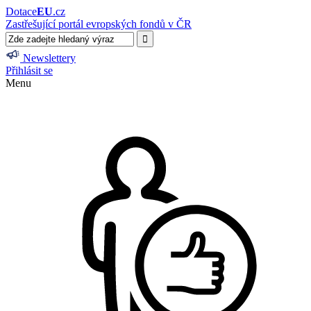
Dotace
EU
.cz
Zastřešující portál evropských fondů v ČR
Newslettery
Přihlásit se
Menu