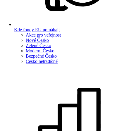
Kde fondy EU pomáhají
Akce pro veřejnost
Nové Česko
Zelené Česko
Moderní Česko
Bezpečné Česko
Česko netradičně