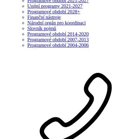
Programové období 2021-2027
Unijní programy 2021-2027
Programové období 2028+
Finanční nástroje
Národní orgán pro koordinaci
Slovník pojmů
Programové období 2014-2020
Programové období 2007-2013
Programové období 2004-2006