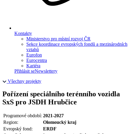
Kontakty
Ministerstvo pro místní rozvoj ČR
Sekce koordinace evropských fondů a mezinárodních
vztahů
Eurofon
Eurocentra
Kariéra
Přihlásit se
Newslettery
Všechny projekty
Pořízení speciálního terénního vozidla
SxS pro JSDH Hrubčice
Programové období:
2021-2027
Region:
Olomoucký kraj
Evropský fond:
ERDF