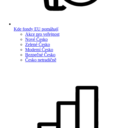
Kde fondy EU pomáhají
Akce pro veřejnost
Nové Česko
Zelené Česko
Moderní Česko
Bezpečné Česko
Česko netradičně