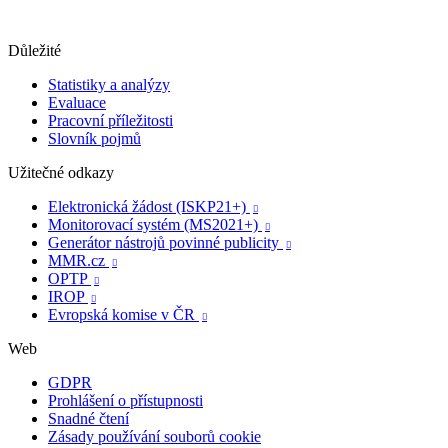
Důležité
Statistiky a analýzy
Evaluace
Pracovní příležitosti
Slovník pojmů
Užitečné odkazy
Elektronická žádost (ISKP21+)

Monitorovací systém (MS2021+)

Generátor nástrojů povinné publicity

MMR.cz

OPTP

IROP

Evropská komise v ČR

Web
GDPR
Prohlášení o přístupnosti
Snadné čtení
Zásady používání souborů cookie