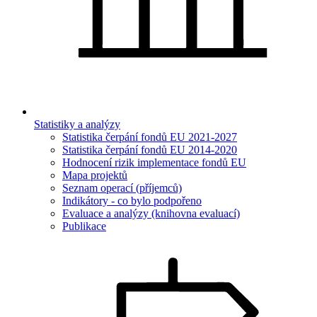
Statistiky a analýzy
Statistika čerpání fondů EU 2021-2027
Statistika čerpání fondů EU 2014-2020
Hodnocení rizik implementace fondů EU
Mapa projektů
Seznam operací (příjemců)
Indikátory - co bylo podpořeno
Evaluace a analýzy (knihovna evaluací)
Publikace