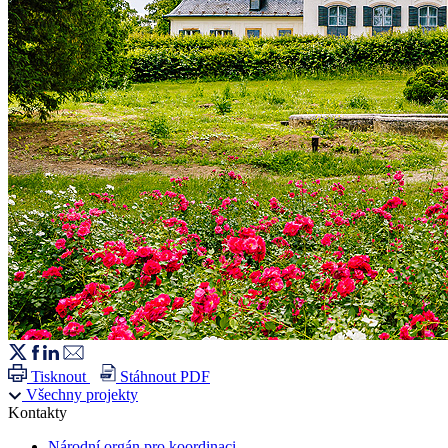
Tisknout
Stáhnout PDF
Všechny projekty
Kontakty
Národní orgán pro koordinaci