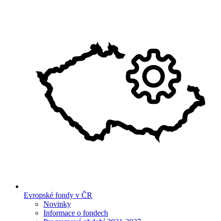
Evropské fondy v ČR
Novinky
Informace o fondech