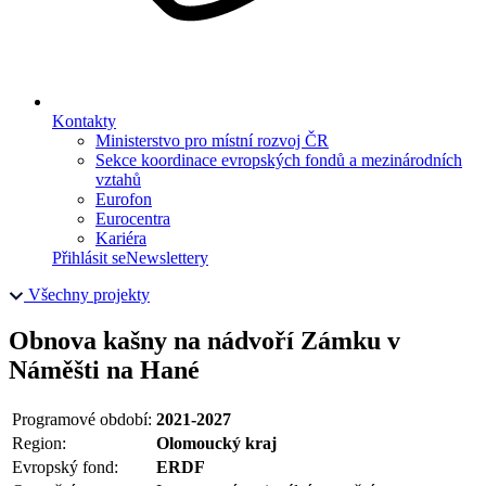
Kontakty
Ministerstvo pro místní rozvoj ČR
Sekce koordinace evropských fondů a mezinárodních
vztahů
Eurofon
Eurocentra
Kariéra
Přihlásit se
Newslettery
Všechny projekty
Obnova kašny na nádvoří Zámku v
Náměšti na Hané
Programové období:
2021-2027
Region:
Olomoucký kraj
Evropský fond:
ERDF