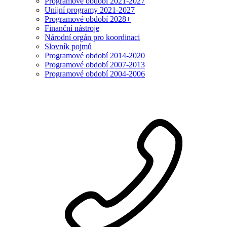
Programové období 2021-2027
Unijní programy 2021-2027
Programové období 2028+
Finanční nástroje
Národní orgán pro koordinaci
Slovník pojmů
Programové období 2014-2020
Programové období 2007-2013
Programové období 2004-2006