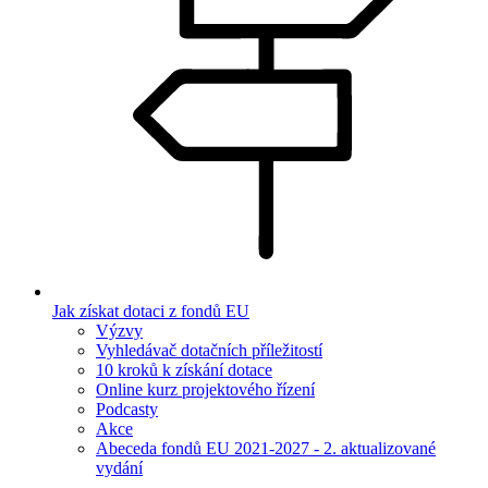
Jak získat dotaci z fondů EU
Výzvy
Vyhledávač dotačních příležitostí
10 kroků k získání dotace
Online kurz projektového řízení
Podcasty
Akce
Abeceda fondů EU 2021-2027 - 2. aktualizované
vydání