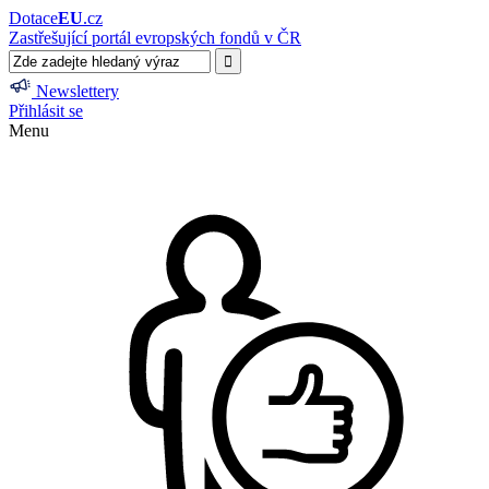
Dotace
EU
.cz
Zastřešující portál evropských fondů v ČR
Newslettery
Přihlásit se
Menu