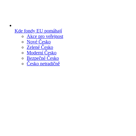
Kde fondy EU pomáhají
Akce pro veřejnost
Nové Česko
Zelené Česko
Moderní Česko
Bezpečné Česko
Česko netradičně