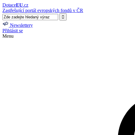
Dotace
EU
.cz
Zastřešující portál evropských fondů v ČR
Newslettery
Přihlásit se
Menu