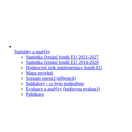
Statistiky a analýzy
Statistika čerpání fondů EU 2021-2027
Statistika čerpání fondů EU 2014-2020
Hodnocení rizik implementace fondů EU
Mapa projektů
Seznam operací (příjemců)
Indikátory - co bylo podpořeno
Evaluace a analýzy (knihovna evaluací)
Publikace