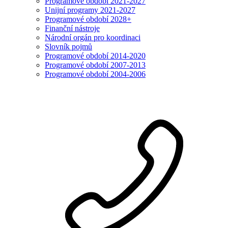
Programové období 2021-2027
Unijní programy 2021-2027
Programové období 2028+
Finanční nástroje
Národní orgán pro koordinaci
Slovník pojmů
Programové období 2014-2020
Programové období 2007-2013
Programové období 2004-2006