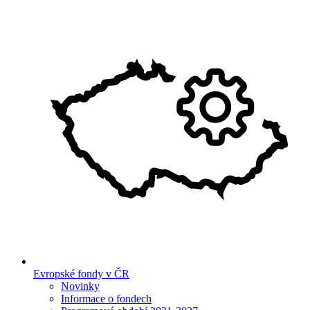
Evropské fondy v ČR
Novinky
Informace o fondech