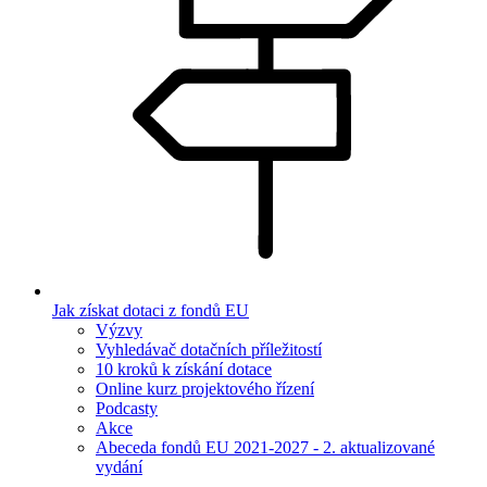
Jak získat dotaci z fondů EU
Výzvy
Vyhledávač dotačních příležitostí
10 kroků k získání dotace
Online kurz projektového řízení
Podcasty
Akce
Abeceda fondů EU 2021-2027 - 2. aktualizované
vydání