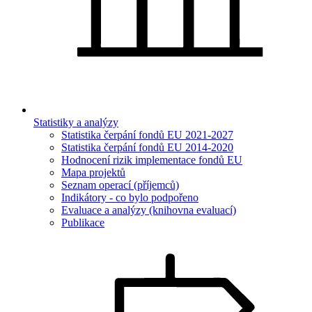
Statistiky a analýzy
Statistika čerpání fondů EU 2021-2027
Statistika čerpání fondů EU 2014-2020
Hodnocení rizik implementace fondů EU
Mapa projektů
Seznam operací (příjemců)
Indikátory - co bylo podpořeno
Evaluace a analýzy (knihovna evaluací)
Publikace