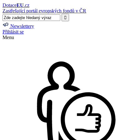
Dotace
EU
.cz
Zastřešující portál evropských fondů v ČR
Newslettery
Přihlásit se
Menu