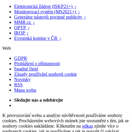
Elektronická žádost (ISKP21+)

Monitorovací systém (MS2021+)

Generátor nástrojů povinné publicity

MMR.cz

OPTP

IROP

Evropská komise v ČR

Web
GDPR
Prohlášení o přístupnosti
Snadné čtení
Zásady používání souborů cookie
Novinky
RSS
Mapa webu
Sledujte nás a odebírejte
K provozování webu a analýze návštěvnosti používáme soubory
cookies. Procházením webových stránek jste srozuměni s tím, jak se
soubory cookies nakládáme. Kliknutím na
odkaz
zjistíte více o
souborech cookies, jak je používáme a jak je povolit či zakázat.