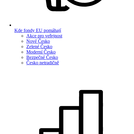
Kde fondy EU pomáhají
Akce pro veřejnost
Nové Česko
Zelené Česko
Moderní Česko
Bezpečné Česko
Česko netradičně