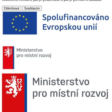
Odmítnout
Souhlasím