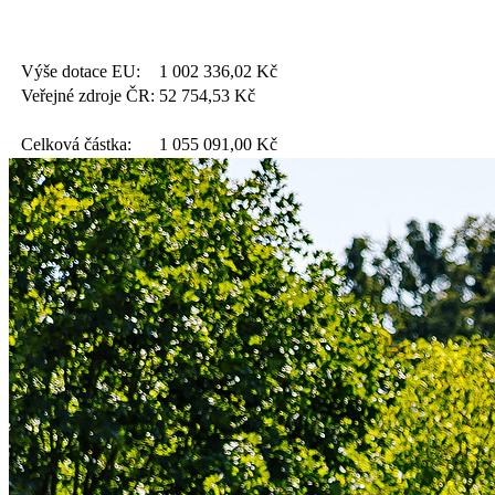
Výše dotace EU:
1 002 336,02
Kč
Veřejné zdroje ČR:
52 754,53
Kč
Celková částka:
1 055 091,00
Kč