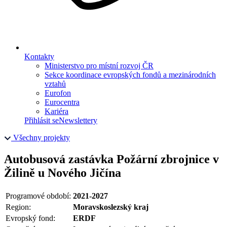
Kontakty
Ministerstvo pro místní rozvoj ČR
Sekce koordinace evropských fondů a mezinárodních
vztahů
Eurofon
Eurocentra
Kariéra
Přihlásit se
Newslettery
Všechny projekty
Autobusová zastávka Požární zbrojnice v
Žilině u Nového Jičína
Programové období:
2021-2027
Region:
Moravskoslezský kraj
Evropský fond:
ERDF