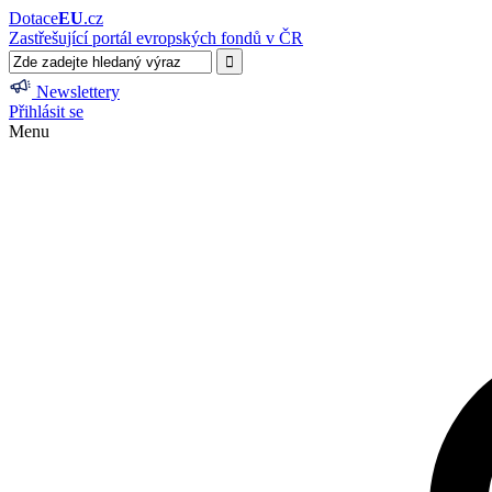
Dotace
EU
.cz
Zastřešující portál evropských fondů v ČR
Newslettery
Přihlásit se
Menu