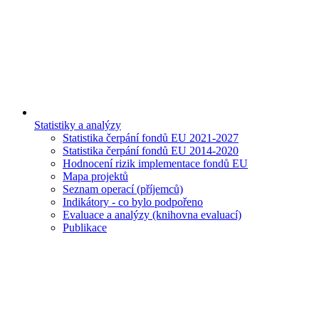
Statistiky a analýzy
Statistika čerpání fondů EU 2021-2027
Statistika čerpání fondů EU 2014-2020
Hodnocení rizik implementace fondů EU
Mapa projektů
Seznam operací (příjemců)
Indikátory - co bylo podpořeno
Evaluace a analýzy (knihovna evaluací)
Publikace