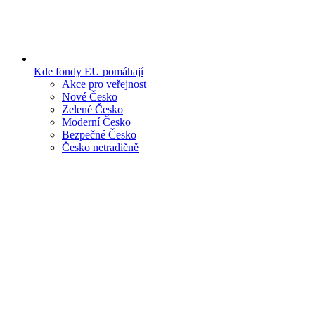
Kde fondy EU pomáhají
Akce pro veřejnost
Nové Česko
Zelené Česko
Moderní Česko
Bezpečné Česko
Česko netradičně