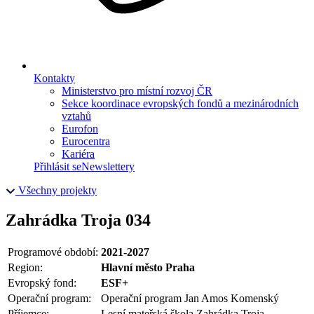
Kontakty
Ministerstvo pro místní rozvoj ČR
Sekce koordinace evropských fondů a mezinárodních
vztahů
Eurofon
Eurocentra
Kariéra
Přihlásit se
Newslettery
Všechny projekty
Zahrádka Troja 034
Programové období:
2021-2027
Region:
Hlavní město Praha
Evropský fond:
ESF+
Operační program:
Operační program Jan Amos Komenský
Příjemce:
Lesní mateřská škola Zahrádka Troja