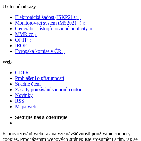
Užitečné odkazy
Elektronická žádost (ISKP21+)

Monitorovací systém (MS2021+)

Generátor nástrojů povinné publicity

MMR.cz

OPTP

IROP

Evropská komise v ČR

Web
GDPR
Prohlášení o přístupnosti
Snadné čtení
Zásady používání souborů cookie
Novinky
RSS
Mapa webu
Sledujte nás a odebírejte
K provozování webu a analýze návštěvnosti používáme soubory
cookies. Procházením webových stránek jste srozuměni s tím, jak se