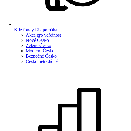
Kde fondy EU pomáhají
Akce pro veřejnost
Nové Česko
Zelené Česko
Moderní Česko
Bezpečné Česko
Česko netradičně