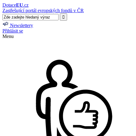
Dotace
EU
.cz
Zastřešující portál evropských fondů v ČR
Newslettery
Přihlásit se
Menu