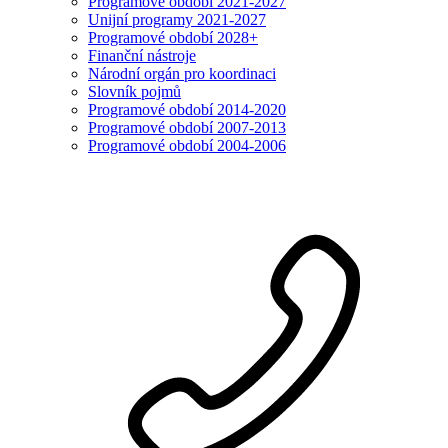
Programové období 2021-2027
Unijní programy 2021-2027
Programové období 2028+
Finanční nástroje
Národní orgán pro koordinaci
Slovník pojmů
Programové období 2014-2020
Programové období 2007-2013
Programové období 2004-2006