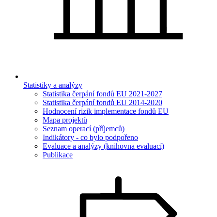
Statistiky a analýzy
Statistika čerpání fondů EU 2021-2027
Statistika čerpání fondů EU 2014-2020
Hodnocení rizik implementace fondů EU
Mapa projektů
Seznam operací (příjemců)
Indikátory - co bylo podpořeno
Evaluace a analýzy (knihovna evaluací)
Publikace