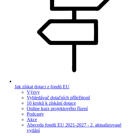
Jak získat dotaci z fondů EU
Výzvy
Vyhledávač dotačních příležitostí
10 kroků k získání dotace
Online kurz projektového řízení
Podcasty
Akce
Abeceda fondů EU 2021-2027 - 2. aktualizované
vydání