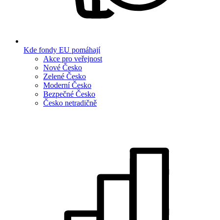
Kde fondy EU pomáhají
Akce pro veřejnost
Nové Česko
Zelené Česko
Moderní Česko
Bezpečné Česko
Česko netradičně