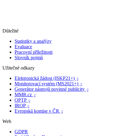
Důležité
Statistiky a analýzy
Evaluace
Pracovní příležitosti
Slovník pojmů
Užitečné odkazy
Elektronická žádost (ISKP21+)

Monitorovací systém (MS2021+)

Generátor nástrojů povinné publicity

MMR.cz

OPTP

IROP

Evropská komise v ČR

Web
GDPR