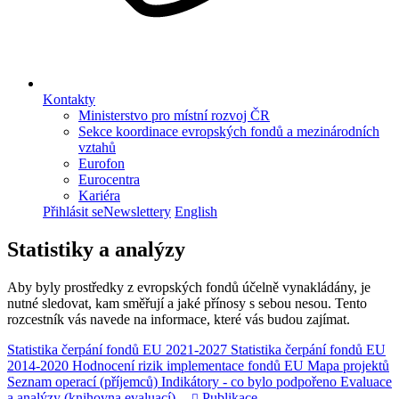
Kontakty
Ministerstvo pro místní rozvoj ČR
Sekce koordinace evropských fondů a mezinárodních
vztahů
Eurofon
Eurocentra
Kariéra
Přihlásit se
Newslettery
English
Statistiky a analýzy
Aby byly prostředky z evropských fondů účelně vynakládány, je
nutné sledovat, kam směřují a jaké přínosy s sebou nesou. Tento
rozcestník vás navede na informace, které vás budou zajímat.
Statistika čerpání fondů EU 2021-2027
Statistika čerpání fondů EU
2014-2020
Hodnocení rizik implementace fondů EU
Mapa projektů
Seznam operací (příjemců)
Indikátory - co bylo podpořeno
Evaluace
a analýzy (knihovna evaluací)
Publikace
