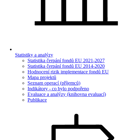
Statistiky a analýzy
Statistika čerpání fondů EU 2021-2027
Statistika čerpání fondů EU 2014-2020
Hodnocení rizik implementace fondů EU
Mapa projektů
Seznam operací (příjemců)
Indikátory - co bylo podpořeno
Evaluace a analýzy (knihovna evaluací)
Publikace