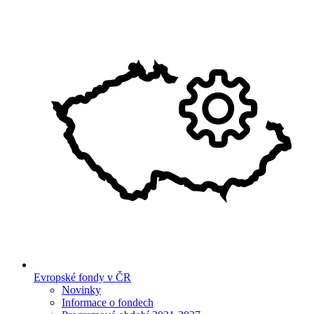
Evropské fondy v ČR
Novinky
Informace o fondech