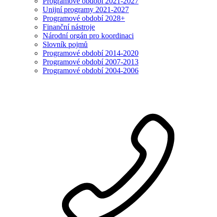
Programové období 2021-2027
Unijní programy 2021-2027
Programové období 2028+
Finanční nástroje
Národní orgán pro koordinaci
Slovník pojmů
Programové období 2014-2020
Programové období 2007-2013
Programové období 2004-2006