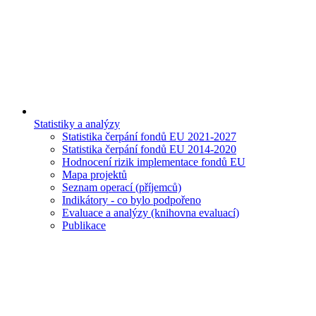
Statistiky a analýzy
Statistika čerpání fondů EU 2021-2027
Statistika čerpání fondů EU 2014-2020
Hodnocení rizik implementace fondů EU
Mapa projektů
Seznam operací (příjemců)
Indikátory - co bylo podpořeno
Evaluace a analýzy (knihovna evaluací)
Publikace