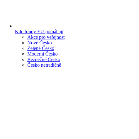
Kde fondy EU pomáhají
Akce pro veřejnost
Nové Česko
Zelené Česko
Moderní Česko
Bezpečné Česko
Česko netradičně