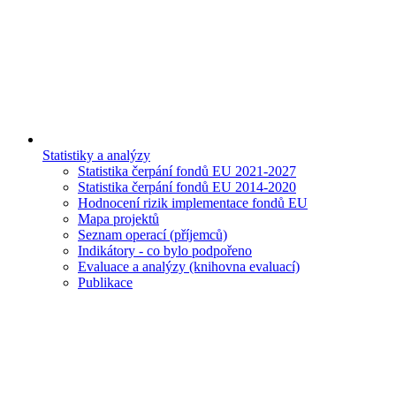
Statistiky a analýzy
Statistika čerpání fondů EU 2021-2027
Statistika čerpání fondů EU 2014-2020
Hodnocení rizik implementace fondů EU
Mapa projektů
Seznam operací (příjemců)
Indikátory - co bylo podpořeno
Evaluace a analýzy (knihovna evaluací)
Publikace