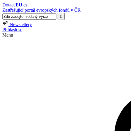
Dotace
EU
.cz
Zastřešující portál evropských fondů v ČR
Newslettery
Přihlásit se
Menu