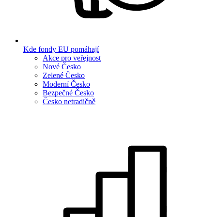
Kde fondy EU pomáhají
Akce pro veřejnost
Nové Česko
Zelené Česko
Moderní Česko
Bezpečné Česko
Česko netradičně