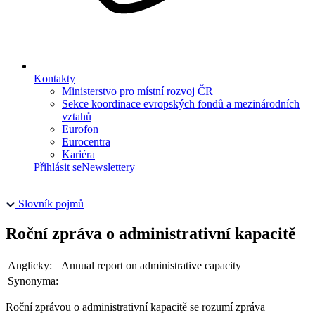
Kontakty
Ministerstvo pro místní rozvoj ČR
Sekce koordinace evropských fondů a mezinárodních
vztahů
Eurofon
Eurocentra
Kariéra
Přihlásit se
Newslettery
Slovník pojmů
Roční zpráva o administrativní kapacitě
Anglicky:
Annual report on administrative capacity
Synonyma:
Roční zprávou o administrativní kapacitě se rozumí zpráva