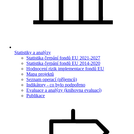
Statistiky a analýzy
Statistika čerpání fondů EU 2021-2027
Statistika čerpání fondů EU 2014-2020
Hodnocení rizik implementace fondů EU
Mapa projektů
Seznam operací (příjemců)
Indikátory - co bylo podpořeno
Evaluace a analýzy (knihovna evaluací)
Publikace