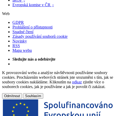
IROP

Evropská komise v ČR

Web
GDPR
Prohlášení o přístupnosti
Snadné čtení
Zásady používání souborů cookie
Novinky
RSS
Mapa webu
Sledujte nás a odebírejte
K provozování webu a analýze návštěvnosti používáme soubory
cookies. Procházením webových stránek jste srozuměni s tím, jak se
soubory cookies nakládáme. Kliknutím na
odkaz
zjistíte více o
souborech cookies, jak je používáme a jak je povolit či zakázat.
Odmítnout
Souhlasím