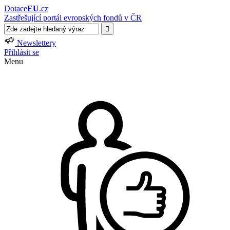
Dotace
EU
.cz
Zastřešující portál evropských fondů v ČR
Newslettery
Přihlásit se
Menu