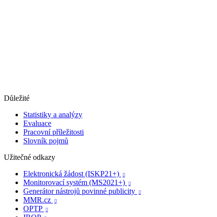
Důležité
Statistiky a analýzy
Evaluace
Pracovní příležitosti
Slovník pojmů
Užitečné odkazy
Elektronická žádost (ISKP21+)

Monitorovací systém (MS2021+)

Generátor nástrojů povinné publicity

MMR.cz

OPTP
