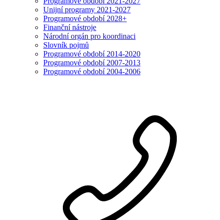
Programové období 2021-2027
Unijní programy 2021-2027
Programové období 2028+
Finanční nástroje
Národní orgán pro koordinaci
Slovník pojmů
Programové období 2014-2020
Programové období 2007-2013
Programové období 2004-2006