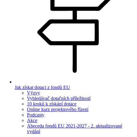
Jak získat dotaci z fondů EU
Výzvy
Vyhledávač dotačních příležitostí
10 kroků k získání dotace
Online kurz projektového řízení
Podcasty
Akce
Abeceda fondů EU 2021-2027 - 2. aktualizované
vydání