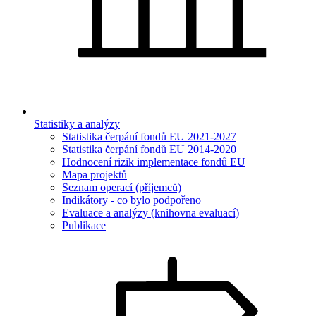
Statistiky a analýzy
Statistika čerpání fondů EU 2021-2027
Statistika čerpání fondů EU 2014-2020
Hodnocení rizik implementace fondů EU
Mapa projektů
Seznam operací (příjemců)
Indikátory - co bylo podpořeno
Evaluace a analýzy (knihovna evaluací)
Publikace