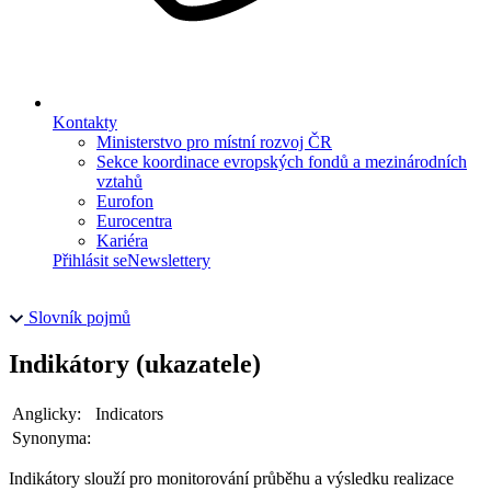
Kontakty
Ministerstvo pro místní rozvoj ČR
Sekce koordinace evropských fondů a mezinárodních
vztahů
Eurofon
Eurocentra
Kariéra
Přihlásit se
Newslettery
Slovník pojmů
Indikátory (ukazatele)
Anglicky:
Indicators
Synonyma:
Indikátory slouží pro monitorování průběhu a výsledku realizace