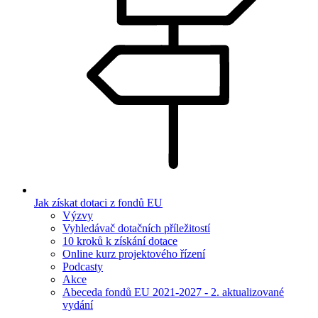
Jak získat dotaci z fondů EU
Výzvy
Vyhledávač dotačních příležitostí
10 kroků k získání dotace
Online kurz projektového řízení
Podcasty
Akce
Abeceda fondů EU 2021-2027 - 2. aktualizované
vydání