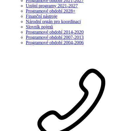
Programové období 2021-2027
Unijní programy 2021-2027
Programové období 2028+
Finanční nástroje
Národní orgán pro koordinaci
Slovník pojmů
Programové období 2014-2020
Programové období 2007-2013
Programové období 2004-2006