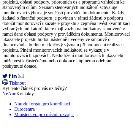
projektů, oblastí podpory, priorotních os a programů vzhledem ke
stanoveným cílům. Seznam sledovaných indikátorů schvaluje
monitorovací výbor a je součástí prováděcího dokumentu. Každý
žadatel o finanční podporu je povinen v rámci žádosti o podporu
doložit monitorovací ukazatele projektu a zejména uvést kvantifikaci
vybraných indikátorů, které mají vazbu na indikátory stanovené v
rámci dané oblasti podpory v prováděcím dokumentu. Monitorovací
ukazatele projektu budou následně uvedeny ve smlouvě o
financování a budou mít klíčový význam při hodnocení realizace
projektu. Plnění monitorovacích indikátorů se vykazuje v
monitorovacích zprávách. Nedodržení monitorovacích ukazatelů
může vést k částečnému nebo dokonce i úplnému odebrání
poskytnuté dotace.
Tisknout
Byl tento článěk pro vás užitečný?
Ne
Ano
Kontakty
Národní orgán pro koordinaci
Eurocentra
Ministerstvo pro místní rozvoj
