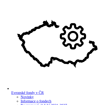
Evropské fondy v ČR
Novinky
Informace o fondech