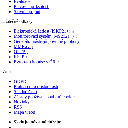
Evaluace
Pracovní příležitosti
Slovník pojmů
Užitečné odkazy
Elektronická žádost (ISKP21+)

Monitorovací systém (MS2021+)

Generátor nástrojů povinné publicity

MMR.cz

OPTP

IROP

Evropská komise v ČR

Web
GDPR
Prohlášení o přístupnosti
Snadné čtení
Zásady používání souborů cookie
Novinky
RSS
Mapa webu
Sledujte nás a odebírejte