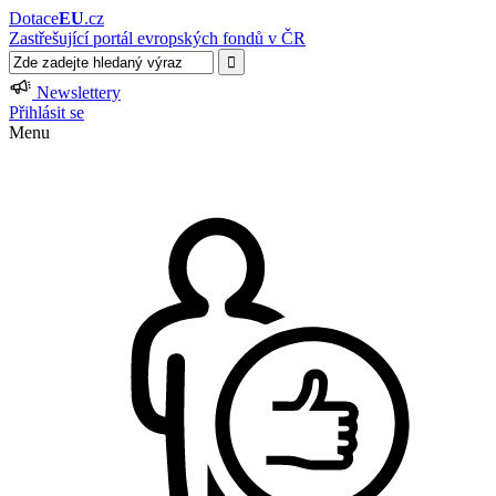
Dotace
EU
.cz
Zastřešující portál evropských fondů v ČR
Newslettery
Přihlásit se
Menu