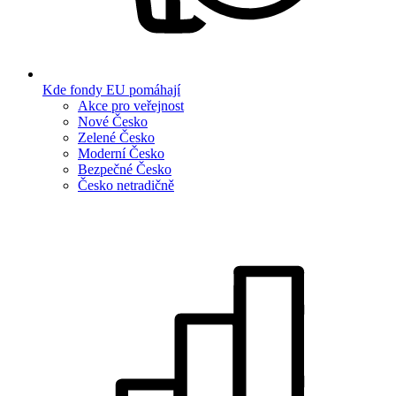
Kde fondy EU pomáhají
Akce pro veřejnost
Nové Česko
Zelené Česko
Moderní Česko
Bezpečné Česko
Česko netradičně