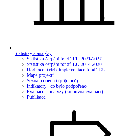
Statistiky a analýzy
Statistika čerpání fondů EU 2021-2027
Statistika čerpání fondů EU 2014-2020
Hodnocení rizik implementace fondů EU
Mapa projektů
Seznam operací (příjemců)
Indikátory - co bylo podpořeno
Evaluace a analýzy (knihovna evaluací)
Publikace