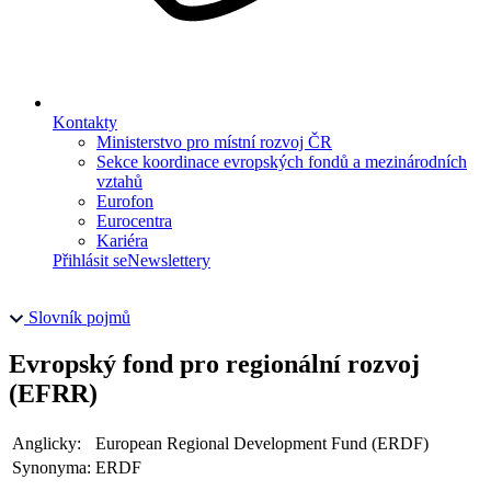
Kontakty
Ministerstvo pro místní rozvoj ČR
Sekce koordinace evropských fondů a mezinárodních
vztahů
Eurofon
Eurocentra
Kariéra
Přihlásit se
Newslettery
Slovník pojmů
Evropský fond pro regionální rozvoj
(EFRR)
Anglicky:
European Regional Development Fund (ERDF)
Synonyma:
ERDF