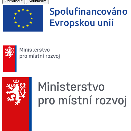
Odmítnout
Souhlasím