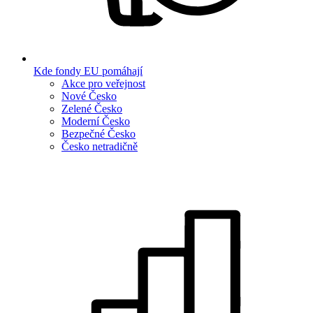
Kde fondy EU pomáhají
Akce pro veřejnost
Nové Česko
Zelené Česko
Moderní Česko
Bezpečné Česko
Česko netradičně