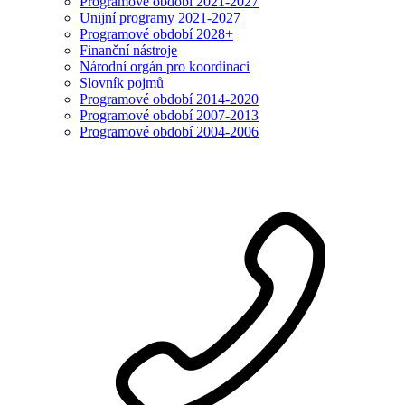
Programové období 2021-2027
Unijní programy 2021-2027
Programové období 2028+
Finanční nástroje
Národní orgán pro koordinaci
Slovník pojmů
Programové období 2014-2020
Programové období 2007-2013
Programové období 2004-2006