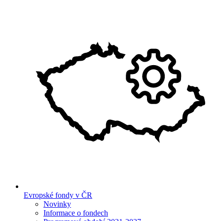
Evropské fondy v ČR
Novinky
Informace o fondech