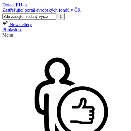
Dotace
EU
.cz
Zastřešující portál evropských fondů v ČR
Newslettery
Přihlásit se
Menu