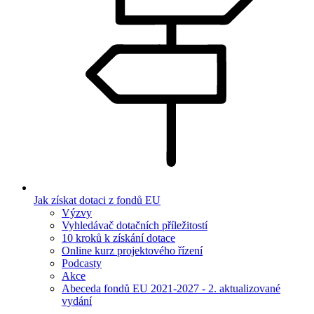
Jak získat dotaci z fondů EU
Výzvy
Vyhledávač dotačních příležitostí
10 kroků k získání dotace
Online kurz projektového řízení
Podcasty
Akce
Abeceda fondů EU 2021-2027 - 2. aktualizované
vydání