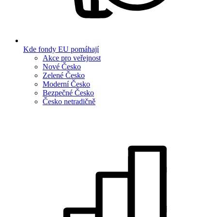
Kde fondy EU pomáhají
Akce pro veřejnost
Nové Česko
Zelené Česko
Moderní Česko
Bezpečné Česko
Česko netradičně