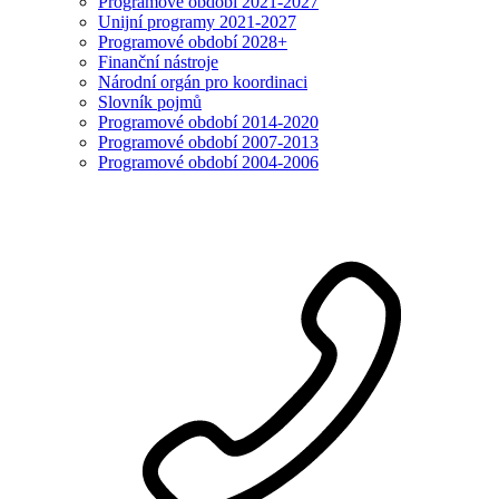
Programové období 2021-2027
Unijní programy 2021-2027
Programové období 2028+
Finanční nástroje
Národní orgán pro koordinaci
Slovník pojmů
Programové období 2014-2020
Programové období 2007-2013
Programové období 2004-2006