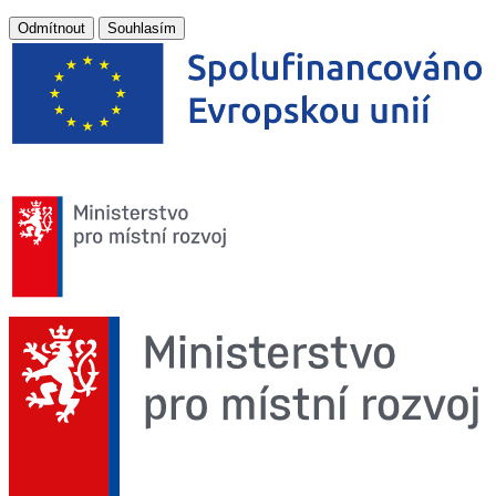
Odmítnout
Souhlasím