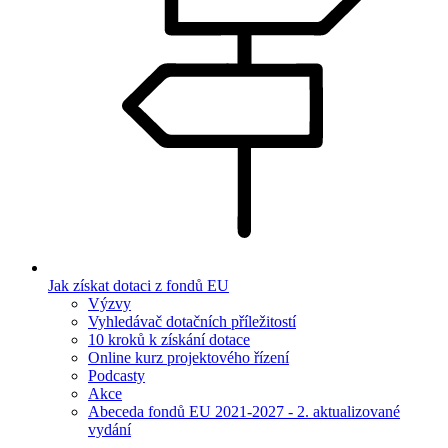
Jak získat dotaci z fondů EU
Výzvy
Vyhledávač dotačních příležitostí
10 kroků k získání dotace
Online kurz projektového řízení
Podcasty
Akce
Abeceda fondů EU 2021-2027 - 2. aktualizované
vydání