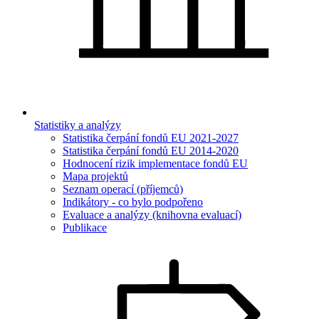
Statistiky a analýzy
Statistika čerpání fondů EU 2021-2027
Statistika čerpání fondů EU 2014-2020
Hodnocení rizik implementace fondů EU
Mapa projektů
Seznam operací (příjemců)
Indikátory - co bylo podpořeno
Evaluace a analýzy (knihovna evaluací)
Publikace