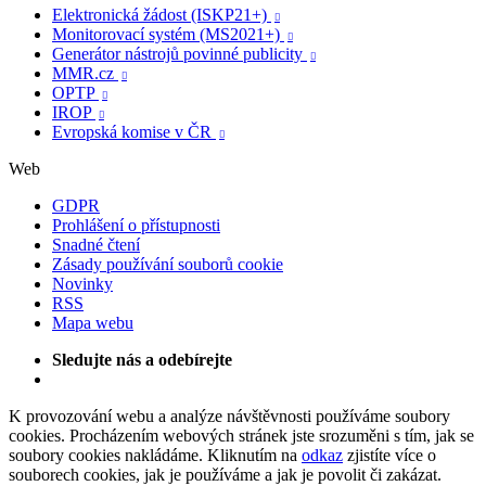
Elektronická žádost (ISKP21+)

Monitorovací systém (MS2021+)

Generátor nástrojů povinné publicity

MMR.cz

OPTP

IROP

Evropská komise v ČR

Web
GDPR
Prohlášení o přístupnosti
Snadné čtení
Zásady používání souborů cookie
Novinky
RSS
Mapa webu
Sledujte nás a odebírejte
K provozování webu a analýze návštěvnosti používáme soubory
cookies. Procházením webových stránek jste srozuměni s tím, jak se
soubory cookies nakládáme. Kliknutím na
odkaz
zjistíte více o
souborech cookies, jak je používáme a jak je povolit či zakázat.