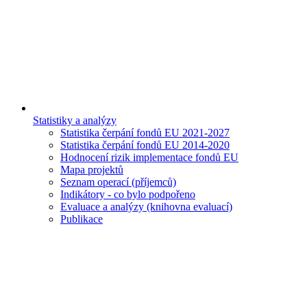
Statistiky a analýzy
Statistika čerpání fondů EU 2021-2027
Statistika čerpání fondů EU 2014-2020
Hodnocení rizik implementace fondů EU
Mapa projektů
Seznam operací (příjemců)
Indikátory - co bylo podpořeno
Evaluace a analýzy (knihovna evaluací)
Publikace