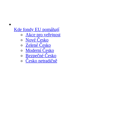
Kde fondy EU pomáhají
Akce pro veřejnost
Nové Česko
Zelené Česko
Moderní Česko
Bezpečné Česko
Česko netradičně