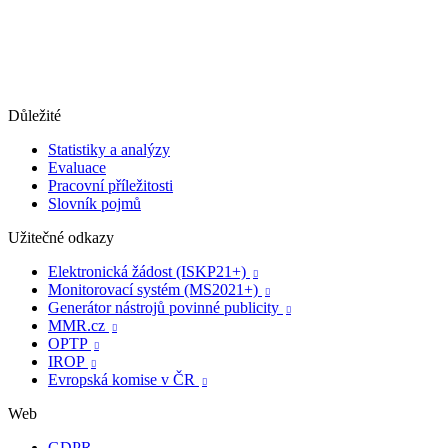
Důležité
Statistiky a analýzy
Evaluace
Pracovní příležitosti
Slovník pojmů
Užitečné odkazy
Elektronická žádost (ISKP21+)

Monitorovací systém (MS2021+)

Generátor nástrojů povinné publicity

MMR.cz

OPTP

IROP

Evropská komise v ČR

Web
GDPR