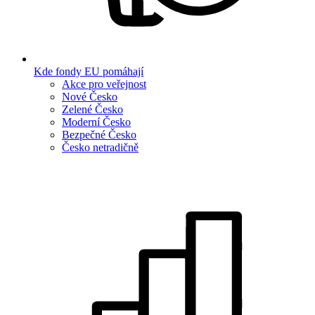
Kde fondy EU pomáhají
Akce pro veřejnost
Nové Česko
Zelené Česko
Moderní Česko
Bezpečné Česko
Česko netradičně