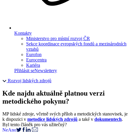
Kontakty
Ministerstvo pro místní rozvoj ČR
Sekce koordinace evropských fondů a mezinárodních
vztahů
Eurofon
Eurocentra
Kariéra
Přihlásit se
Newslettery
Rozvoj lidských zdrojů
Kde najdu aktuálně platnou verzi
metodického pokynu?
MP lidské zdroje, včetně svých příloh a metodických stanovisek, je
k dispozici v
metodice lidských zdrojů
a také v
dokumentech
.
Byl tento článěk pro vás užitečný?
Ne
Ano