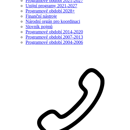
Programové období 2021-2027
Unijní programy 2021-2027
Programové období 2028+
Finanční nástroje
Národní orgán pro koordinaci
Slovník pojmů
Programové období 2014-2020
Programové období 2007-2013
Programové období 2004-2006