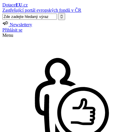
Dotace
EU
.cz
Zastřešující portál evropských fondů v ČR
Newslettery
Přihlásit se
Menu