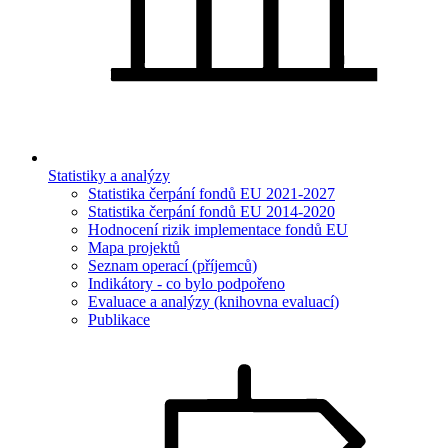
Statistiky a analýzy
Statistika čerpání fondů EU 2021-2027
Statistika čerpání fondů EU 2014-2020
Hodnocení rizik implementace fondů EU
Mapa projektů
Seznam operací (příjemců)
Indikátory - co bylo podpořeno
Evaluace a analýzy (knihovna evaluací)
Publikace