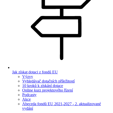
Jak získat dotaci z fondů EU
Výzvy
Vyhledávač dotačních příležitostí
10 kroků k získání dotace
Online kurz projektového řízení
Podcasty
Akce
Abeceda fondů EU 2021-2027 - 2. aktualizované
vydání