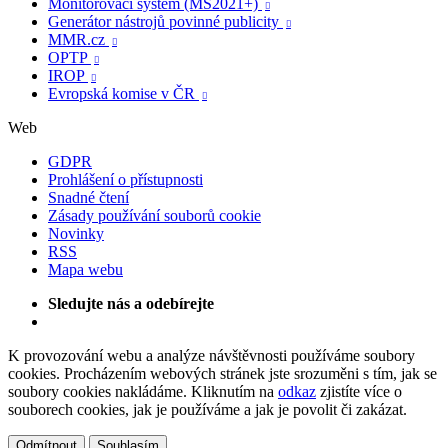
Monitorovací systém (MS2021+)

Generátor nástrojů povinné publicity

MMR.cz

OPTP

IROP

Evropská komise v ČR

Web
GDPR
Prohlášení o přístupnosti
Snadné čtení
Zásady používání souborů cookie
Novinky
RSS
Mapa webu
Sledujte nás a odebírejte
K provozování webu a analýze návštěvnosti používáme soubory
cookies. Procházením webových stránek jste srozuměni s tím, jak se
soubory cookies nakládáme. Kliknutím na
odkaz
zjistíte více o
souborech cookies, jak je používáme a jak je povolit či zakázat.
Odmítnout
Souhlasím