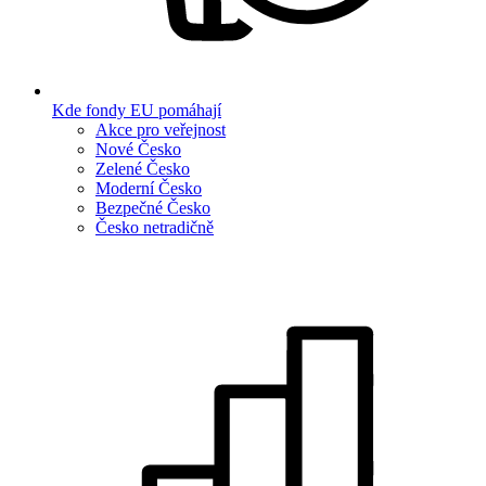
Kde fondy EU pomáhají
Akce pro veřejnost
Nové Česko
Zelené Česko
Moderní Česko
Bezpečné Česko
Česko netradičně