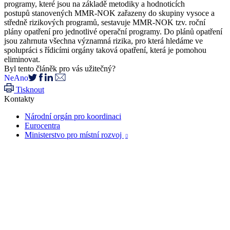
programy, které jsou na základě metodiky a hodnoticích
postupů stanovených MMR-NOK zařazeny do skupiny vysoce a
středně rizikových programů, sestavuje MMR-NOK tzv. roční
plány opatření pro jednotlivé operační programy. Do plánů opatření
jsou zahrnuta všechna významná rizika, pro která hledáme ve
spolupráci s řídicími orgány taková opatření, která je pomohou
eliminovat.
Byl tento článěk pro vás užitečný?
Ne
Ano
Tisknout
Kontakty
Národní orgán pro koordinaci
Eurocentra
Ministerstvo pro místní rozvoj
