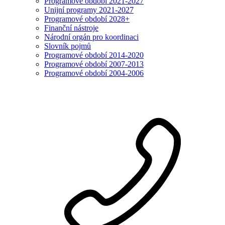
Programové období 2021-2027
Unijní programy 2021-2027
Programové období 2028+
Finanční nástroje
Národní orgán pro koordinaci
Slovník pojmů
Programové období 2014-2020
Programové období 2007-2013
Programové období 2004-2006