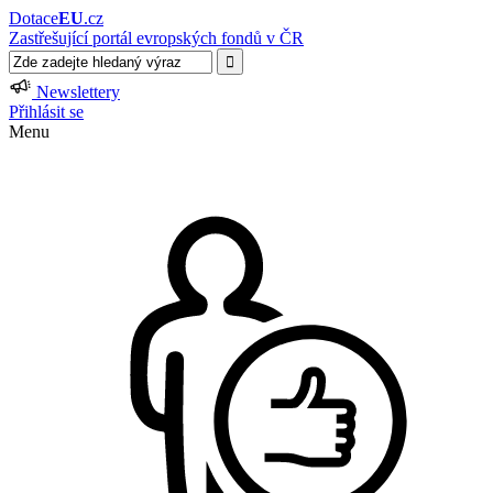
Dotace
EU
.cz
Zastřešující portál evropských fondů v ČR
Newslettery
Přihlásit se
Menu