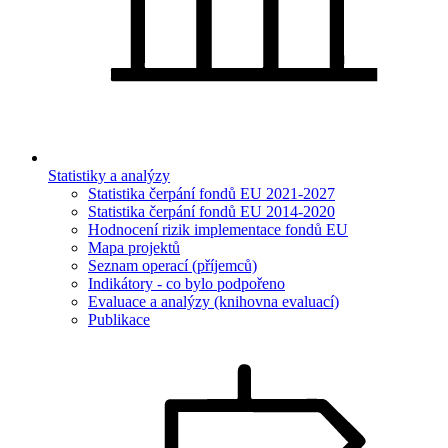
Statistiky a analýzy
Statistika čerpání fondů EU 2021-2027
Statistika čerpání fondů EU 2014-2020
Hodnocení rizik implementace fondů EU
Mapa projektů
Seznam operací (příjemců)
Indikátory - co bylo podpořeno
Evaluace a analýzy (knihovna evaluací)
Publikace