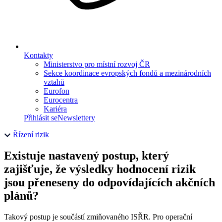
Kontakty
Ministerstvo pro místní rozvoj ČR
Sekce koordinace evropských fondů a mezinárodních
vztahů
Eurofon
Eurocentra
Kariéra
Přihlásit se
Newslettery
Řízení rizik
Existuje nastavený postup, který
zajišťuje, že výsledky hodnocení rizik
jsou přeneseny do odpovídajících akčních
plánů?
Takový postup je součástí zmiňovaného ISŘR. Pro operační