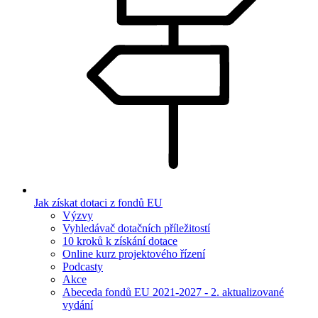
Jak získat dotaci z fondů EU
Výzvy
Vyhledávač dotačních příležitostí
10 kroků k získání dotace
Online kurz projektového řízení
Podcasty
Akce
Abeceda fondů EU 2021-2027 - 2. aktualizované
vydání