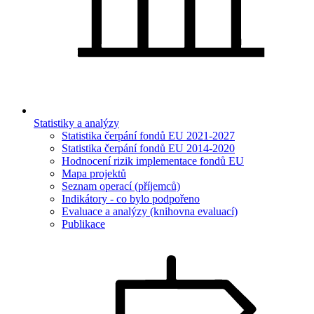
Statistiky a analýzy
Statistika čerpání fondů EU 2021-2027
Statistika čerpání fondů EU 2014-2020
Hodnocení rizik implementace fondů EU
Mapa projektů
Seznam operací (příjemců)
Indikátory - co bylo podpořeno
Evaluace a analýzy (knihovna evaluací)
Publikace