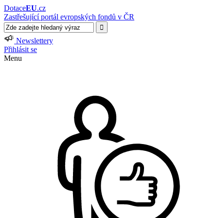
Dotace
EU
.cz
Zastřešující portál evropských fondů v ČR
Newslettery
Přihlásit se
Menu