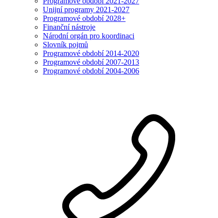
Programové období 2021-2027
Unijní programy 2021-2027
Programové období 2028+
Finanční nástroje
Národní orgán pro koordinaci
Slovník pojmů
Programové období 2014-2020
Programové období 2007-2013
Programové období 2004-2006