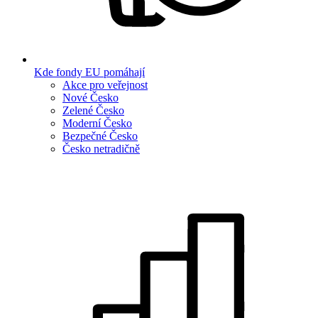
Kde fondy EU pomáhají
Akce pro veřejnost
Nové Česko
Zelené Česko
Moderní Česko
Bezpečné Česko
Česko netradičně