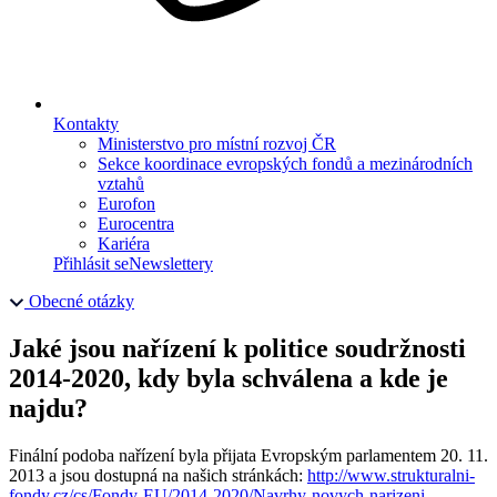
Kontakty
Ministerstvo pro místní rozvoj ČR
Sekce koordinace evropských fondů a mezinárodních
vztahů
Eurofon
Eurocentra
Kariéra
Přihlásit se
Newslettery
Obecné otázky
Jaké jsou nařízení k politice soudržnosti
2014-2020, kdy byla schválena a kde je
najdu?
Finální podoba nařízení byla přijata Evropským parlamentem 20. 11.
2013 a jsou dostupná na našich stránkách:
http://www.strukturalni-
fondy.cz/cs/Fondy-EU/2014-2020/Navrhy-novych-narizeni-