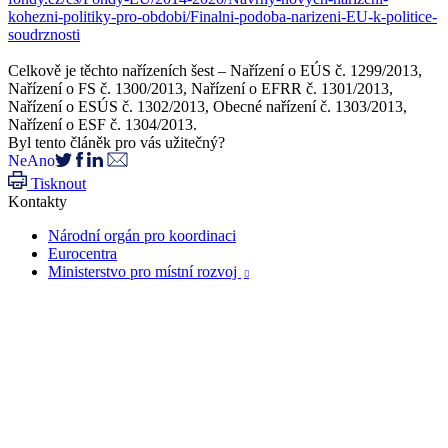
kohezni-politiky-pro-obdobi/Finalni-podoba-narizeni-EU-k-politice-
soudrznosti
Celkově je těchto nařízeních šest – Nařízení o EÚS č. 1299/2013,
Nařízení o FS č. 1300/2013, Nařízení o EFRR č. 1301/2013,
Nařízení o ESÚS č. 1302/2013, Obecné nařízení č. 1303/2013,
Nařízení o ESF č. 1304/2013.
Byl tento článěk pro vás užitečný?
Ne
Ano
Tisknout
Kontakty
Národní orgán pro koordinaci
Eurocentra
Ministerstvo pro místní rozvoj
