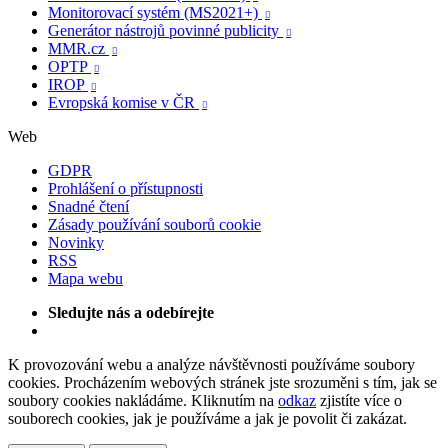
Monitorovací systém (MS2021+)

Generátor nástrojů povinné publicity

MMR.cz

OPTP

IROP

Evropská komise v ČR

Web
GDPR
Prohlášení o přístupnosti
Snadné čtení
Zásady používání souborů cookie
Novinky
RSS
Mapa webu
Sledujte nás a odebírejte
K provozování webu a analýze návštěvnosti používáme soubory
cookies. Procházením webových stránek jste srozuměni s tím, jak se
soubory cookies nakládáme. Kliknutím na
odkaz
zjistíte více o
souborech cookies, jak je používáme a jak je povolit či zakázat.