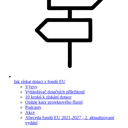
Jak získat dotaci z fondů EU
Výzvy
Vyhledávač dotačních příležitostí
10 kroků k získání dotace
Online kurz projektového řízení
Podcasty
Akce
Abeceda fondů EU 2021-2027 - 2. aktualizované
vydání