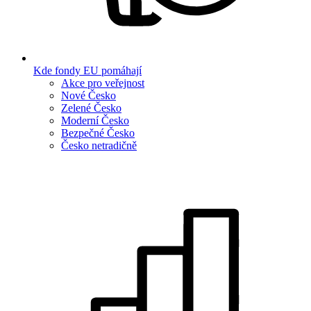
Kde fondy EU pomáhají
Akce pro veřejnost
Nové Česko
Zelené Česko
Moderní Česko
Bezpečné Česko
Česko netradičně