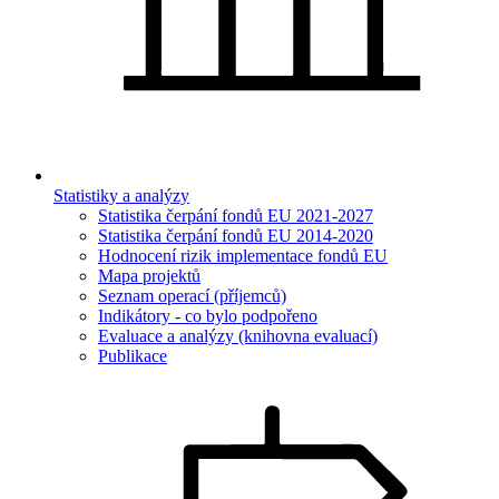
Statistiky a analýzy
Statistika čerpání fondů EU 2021-2027
Statistika čerpání fondů EU 2014-2020
Hodnocení rizik implementace fondů EU
Mapa projektů
Seznam operací (příjemců)
Indikátory - co bylo podpořeno
Evaluace a analýzy (knihovna evaluací)
Publikace