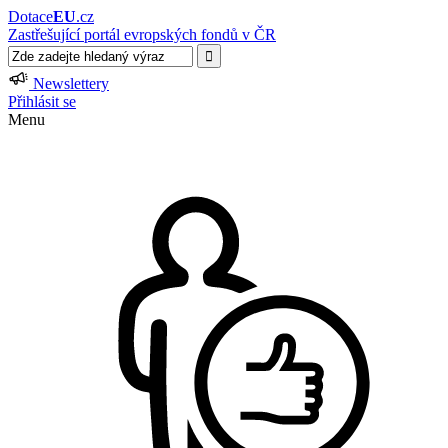
Dotace
EU
.cz
Zastřešující portál evropských fondů v ČR
Newslettery
Přihlásit se
Menu