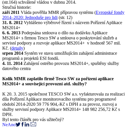
(str.164) schválené vládou v dubnu 2014.
Stručná historie:
září 2011
Vláda pověřila MMR přípravou systému (
Evropské fondy
2014–2020: Jednoduše pro lidi
(str. 12)
31. 8. 2012
Vyhlášeno výběrové řízení s názvem Pořízení Aplikace
MS2014+
6. 6. 2013
Podepsána smlouva o dílo na dodávku Aplikace
MS2014+ s firmou Tesco SW a smlouva o poskytování služeb a
servisní podpory a rozvoje aplikace MS2014+ v hodnotě 567 mil.
Kč. (
detaily
)
srpen 2014
Systém ve stavu umožňujícím zahájení administrace
programů a projektů ESI fondů.
4. 11. 2014
Zahájení ostrého provozu MS2014+, spuštěny služby
datového centra
Kolik MMR zaplatilo firmě Tesco SW za pořízení aplikace
MS2014+ a související provozní atd. služby?
K 20. 3. 2015 společnost TESCO SW a.s. vyfakturovala za realizaci
díla Pořízení Aplikace monitorovacího systému pro programové
období 2014-2020 59 776 904,-Kč s DPH a za provoz, rozvoj a
služby servisní podpory Aplikace MS2014+ 148 982 256,72 Kč s
DPH.
Byl tento článěk pro vás užitečný?
Ne
Ano