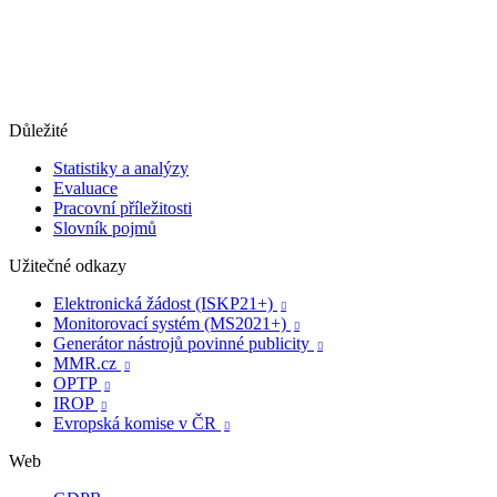
Důležité
Statistiky a analýzy
Evaluace
Pracovní příležitosti
Slovník pojmů
Užitečné odkazy
Elektronická žádost (ISKP21+)

Monitorovací systém (MS2021+)

Generátor nástrojů povinné publicity

MMR.cz

OPTP

IROP

Evropská komise v ČR

Web