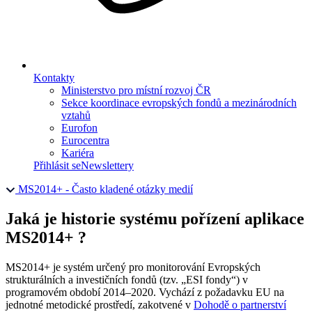
Kontakty
Ministerstvo pro místní rozvoj ČR
Sekce koordinace evropských fondů a mezinárodních
vztahů
Eurofon
Eurocentra
Kariéra
Přihlásit se
Newslettery
MS2014+ - Často kladené otázky medií
Jaká je historie systému pořízení aplikace
MS2014+ ?
MS2014+ je systém určený pro monitorování Evropských
strukturálních a investičních fondů (tzv. „ESI fondy“) v
programovém období 2014–2020. Vychází z požadavku EU na
jednotné metodické prostředí, zakotvené v
Dohodě o partnerství