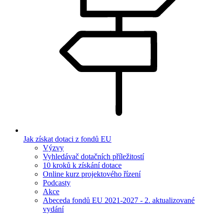
Jak získat dotaci z fondů EU
Výzvy
Vyhledávač dotačních příležitostí
10 kroků k získání dotace
Online kurz projektového řízení
Podcasty
Akce
Abeceda fondů EU 2021-2027 - 2. aktualizované
vydání