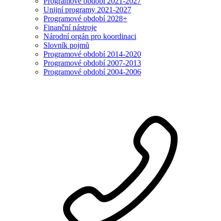
Programové období 2021-2027
Unijní programy 2021-2027
Programové období 2028+
Finanční nástroje
Národní orgán pro koordinaci
Slovník pojmů
Programové období 2014-2020
Programové období 2007-2013
Programové období 2004-2006