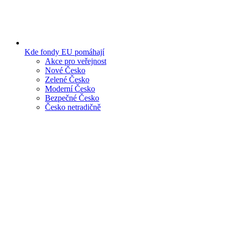
Kde fondy EU pomáhají
Akce pro veřejnost
Nové Česko
Zelené Česko
Moderní Česko
Bezpečné Česko
Česko netradičně