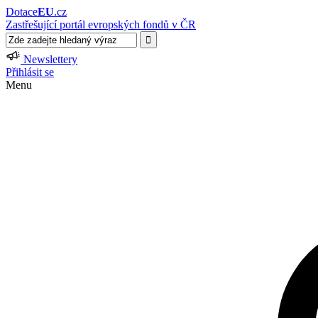
Dotace
EU
.cz
Zastřešující portál evropských fondů v ČR
Newslettery
Přihlásit se
Menu