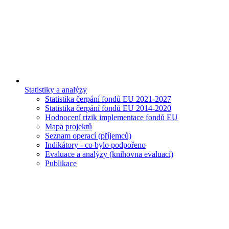
Statistiky a analýzy
Statistika čerpání fondů EU 2021-2027
Statistika čerpání fondů EU 2014-2020
Hodnocení rizik implementace fondů EU
Mapa projektů
Seznam operací (příjemců)
Indikátory - co bylo podpořeno
Evaluace a analýzy (knihovna evaluací)
Publikace