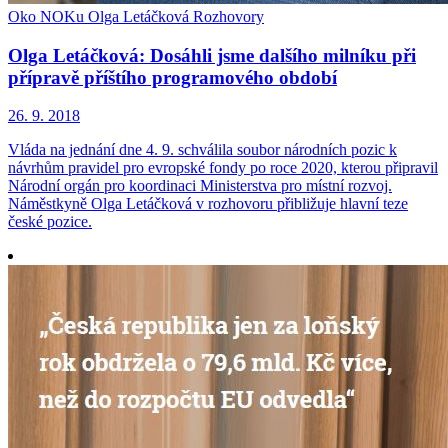
Oko NOKu
Olga Letáčková
Rozhovory
Olga Letáčková: Dosáhli jsme dalšího milníku při
přípravě příštího programového období
26. 9. 2018
Vláda na jednání dne 4. 9. schválila soubor národních pozic k
návrhům pravidel pro evropské fondy po roce 2020, kterou připravil
Národní orgán pro koordinaci Ministerstva pro místní rozvoj.
Náměstkyně Olga Letáčková v rozhovoru přibližuje hlavní teze
české pozice.