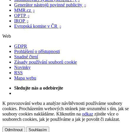

Generátor nástrojů povinné publicity

MMR.cz

OPTP

IROP

Evropská komise v ČR

Web
GDPR
Prohlášení o přístupnosti
Snadné čtení
Zásady používání souborů cookie
Novinky
RSS
Mapa webu
Sledujte nás a odebírejte
K provozování webu a analýze návštěvnosti používáme soubory
cookies. Procházením webových stránek jste srozuměni s tím, jak se
soubory cookies nakládáme. Kliknutím na
odkaz
zjistíte více o
souborech cookies, jak je používáme a jak je povolit či zakázat.
Odmítnout
Souhlasím