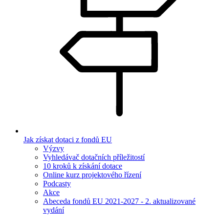
Jak získat dotaci z fondů EU
Výzvy
Vyhledávač dotačních příležitostí
10 kroků k získání dotace
Online kurz projektového řízení
Podcasty
Akce
Abeceda fondů EU 2021-2027 - 2. aktualizované
vydání