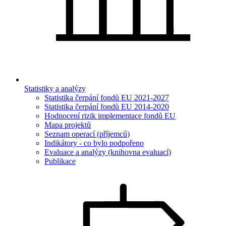
Statistiky a analýzy
Statistika čerpání fondů EU 2021-2027
Statistika čerpání fondů EU 2014-2020
Hodnocení rizik implementace fondů EU
Mapa projektů
Seznam operací (příjemců)
Indikátory - co bylo podpořeno
Evaluace a analýzy (knihovna evaluací)
Publikace