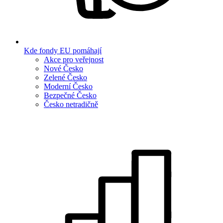
Kde fondy EU pomáhají
Akce pro veřejnost
Nové Česko
Zelené Česko
Moderní Česko
Bezpečné Česko
Česko netradičně