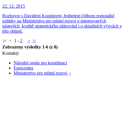
22. 12. 2015
Rozhovor s Davidem Koppitzem, ředitelem Odboru regionální
politiky na Ministerstvu pro místní rozvoj o integrovaných
nástrojích, kvalitě strategického plánování i o aktuálních výzvách v
této oblasti.
|<
<
1
-
2
>
>|
Zobrazeny výsledky 1-6 (z 8)
Kontakty
Národní orgán pro koordinaci
Eurocentra
Ministerstvo pro místní rozvoj
