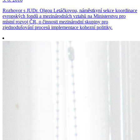
Rozhovor s JUDr. Olgou Letáčkovou, náměstkyní sekce koordinace
evropských fondů a mezinárodních vztahů na Ministerstvu pro
místní rozvoj ČR, o činnosti mezinárodní skupiny pro
zjednodušování procesů implementace kohezní politiky.