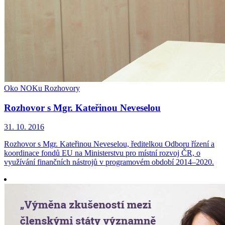
Oko NOKu
Rozhovory
Rozhovor s Mgr. Kateřinou Neveselou
31. 10. 2016
Rozhovor s Mgr. Kateřinou Neveselou, ředitelkou Odboru řízení a
koordinace fondů EU na Ministerstvu pro místní rozvoj ČR, o
využívání finančních nástrojů v programovém období 2014–2020.