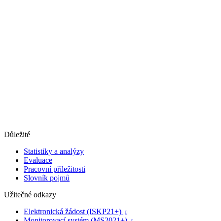
Důležité
Statistiky a analýzy
Evaluace
Pracovní příležitosti
Slovník pojmů
Užitečné odkazy
Elektronická žádost (ISKP21+)

Monitorovací systém (MS2021+)