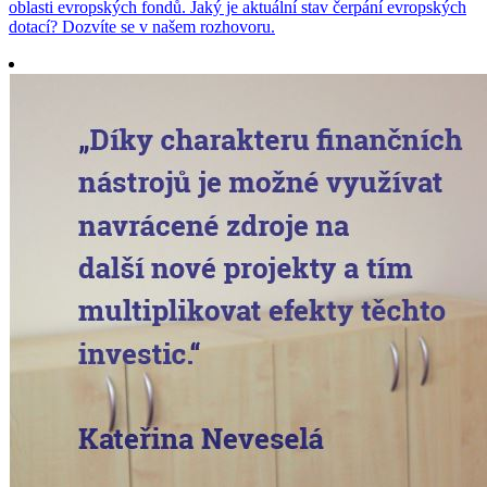
oblasti evropských fondů. Jaký je aktuální stav čerpání evropských
dotací? Dozvíte se v našem rozhovoru.