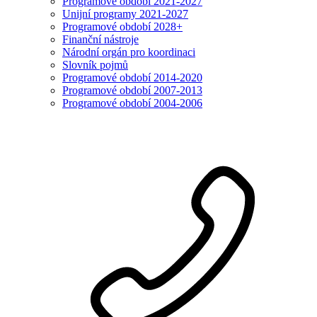
Programové období 2021-2027
Unijní programy 2021-2027
Programové období 2028+
Finanční nástroje
Národní orgán pro koordinaci
Slovník pojmů
Programové období 2014-2020
Programové období 2007-2013
Programové období 2004-2006