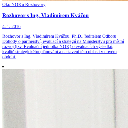
Oko NOKu
Rozhovory
Rozhovor s Ing. Vladimírem Kváčou
4. 1. 2016
Rozhovor s Ing. Vladimírem Kváčou, Ph.D., ředitelem Odboru
Dohody o partnerství, evaluací a strategií na Ministerstvu pro místní
rozvoj (tzv. Evaluační jednotka NOK) o evaluacích výsledků,
kvalitě strategického plánování a nastavení této oblasti v novém
období.