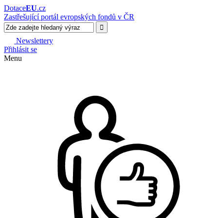
Dotace
EU
.cz
Zastřešující portál evropských fondů v ČR
Newslettery
Přihlásit se
Menu