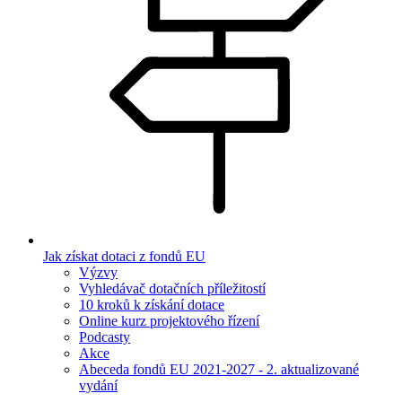
Jak získat dotaci z fondů EU
Výzvy
Vyhledávač dotačních příležitostí
10 kroků k získání dotace
Online kurz projektového řízení
Podcasty
Akce
Abeceda fondů EU 2021-2027 - 2. aktualizované
vydání