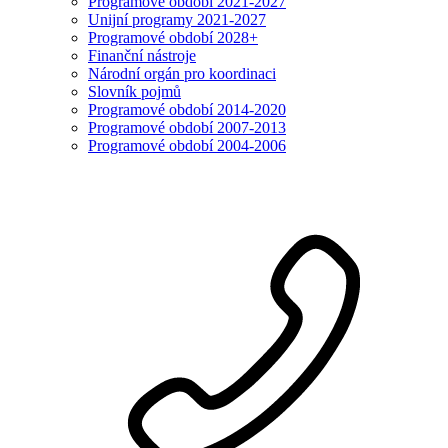
Programové období 2021-2027
Unijní programy 2021-2027
Programové období 2028+
Finanční nástroje
Národní orgán pro koordinaci
Slovník pojmů
Programové období 2014-2020
Programové období 2007-2013
Programové období 2004-2006