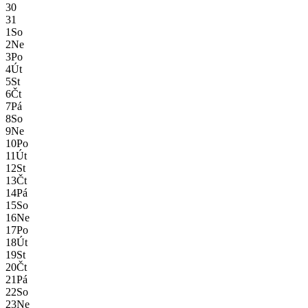
30
31
1
So
2
Ne
3
Po
4
Út
5
St
6
Čt
7
Pá
8
So
9
Ne
10
Po
11
Út
12
St
13
Čt
14
Pá
15
So
16
Ne
17
Po
18
Út
19
St
20
Čt
21
Pá
22
So
23
Ne