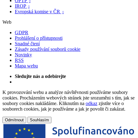
OPTP

IROP

Evropská komise v ČR

Web
GDPR
Prohlášení o přístupnosti
Snadné čtení
Zásady používání souborů cookie
Novinky
RSS
Mapa webu
Sledujte nás a odebírejte
K provozování webu a analýze návštěvnosti používáme soubory
cookies. Procházením webových stránek jste srozuměni s tím, jak se
soubory cookies nakládáme. Kliknutím na
odkaz
zjistíte více o
souborech cookies, jak je používáme a jak je povolit či zakázat.
Odmítnout
Souhlasím