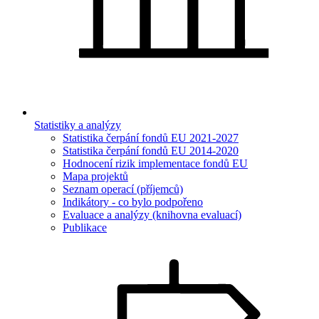
Statistiky a analýzy
Statistika čerpání fondů EU 2021-2027
Statistika čerpání fondů EU 2014-2020
Hodnocení rizik implementace fondů EU
Mapa projektů
Seznam operací (příjemců)
Indikátory - co bylo podpořeno
Evaluace a analýzy (knihovna evaluací)
Publikace