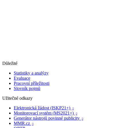
Důležité
Statistiky a analýzy
Evaluace
Pracovní příležitosti
Slovník pojmů
Užitečné odkazy
Elektronická žádost (ISKP21+)

Monitorovací systém (MS2021+)

Generátor nástrojů povinné publicity

MMR.cz
