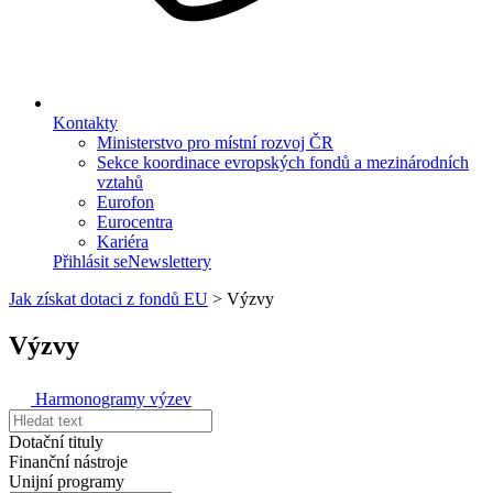
Kontakty
Ministerstvo pro místní rozvoj ČR
Sekce koordinace evropských fondů a mezinárodních
vztahů
Eurofon
Eurocentra
Kariéra
Přihlásit se
Newslettery
Jak získat dotaci z fondů EU
>
Výzvy
Výzvy
Harmonogramy výzev
Dotační tituly
Finanční nástroje
Unijní programy