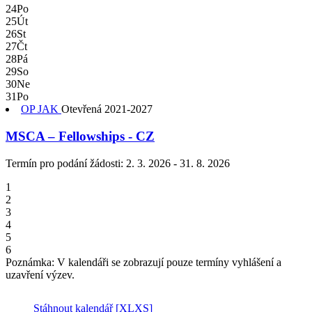
24
Po
25
Út
26
St
27
Čt
28
Pá
29
So
30
Ne
31
Po
OP JAK
Otevřená
2021-2027
MSCA – Fellowships - CZ
Termín pro podání žádosti:
2. 3. 2026 - 31. 8. 2026
1
2
3
4
5
6
Poznámka: V kalendáři se zobrazují pouze termíny vyhlášení a
uzavření výzev.
Stáhnout kalendář
[XLXS]