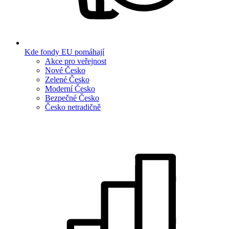
Kde fondy EU pomáhají
Akce pro veřejnost
Nové Česko
Zelené Česko
Moderní Česko
Bezpečné Česko
Česko netradičně