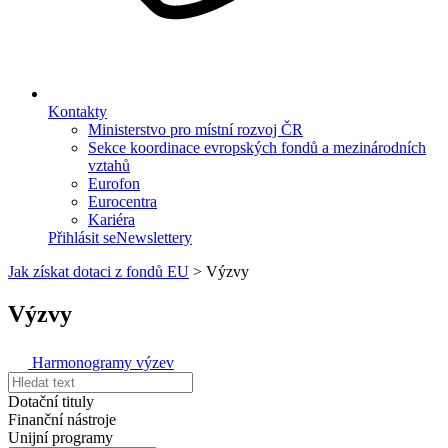
Kontakty
Ministerstvo pro místní rozvoj ČR
Sekce koordinace evropských fondů a mezinárodních
vztahů
Eurofon
Eurocentra
Kariéra
Přihlásit se
Newslettery
Jak získat dotaci z fondů EU
>
Výzvy
Výzvy
Harmonogramy výzev
Dotační tituly
Finanční nástroje
Unijní programy