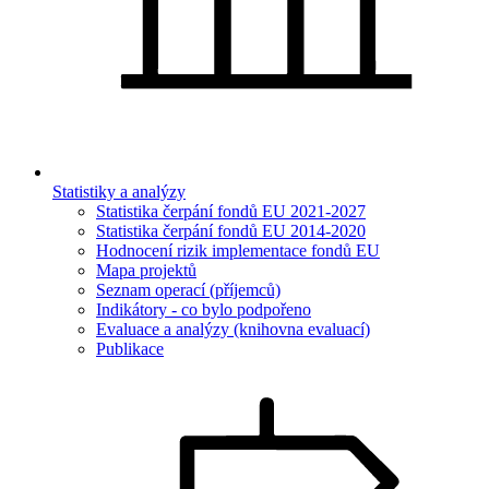
Statistiky a analýzy
Statistika čerpání fondů EU 2021-2027
Statistika čerpání fondů EU 2014-2020
Hodnocení rizik implementace fondů EU
Mapa projektů
Seznam operací (příjemců)
Indikátory - co bylo podpořeno
Evaluace a analýzy (knihovna evaluací)
Publikace