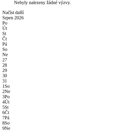
Nebyly nalezeny žádné výzvy.
Načíst další
Srpen
2026
Po
Út
St
Čt
Pá
So
Ne
27
28
29
30
31
1
So
2
Ne
3
Po
4
Út
5
St
6
Čt
7
Pá
8
So
9
Ne