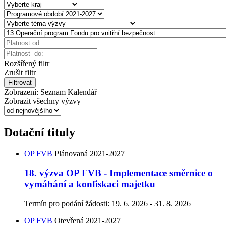
Rozšířený filtr
Zrušit filtr
Filtrovat
Zobrazení:
Seznam
Kalendář
Zobrazit všechny výzvy
Dotační tituly
OP FVB
Plánovaná
2021-2027
18. výzva OP FVB - Implementace směrnice o
vymáhání a konfiskaci majetku
Termín pro podání žádosti:
19. 6. 2026 - 31. 8. 2026
OP FVB
Otevřená
2021-2027