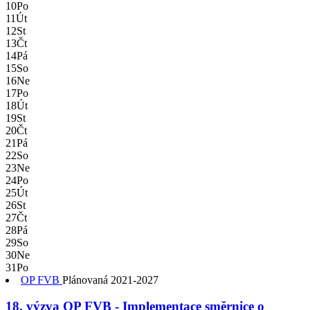
10
Po
11
Út
12
St
13
Čt
14
Pá
15
So
16
Ne
17
Po
18
Út
19
St
20
Čt
21
Pá
22
So
23
Ne
24
Po
25
Út
26
St
27
Čt
28
Pá
29
So
30
Ne
31
Po
OP FVB
Plánovaná
2021-2027
18. výzva OP FVB - Implementace směrnice o