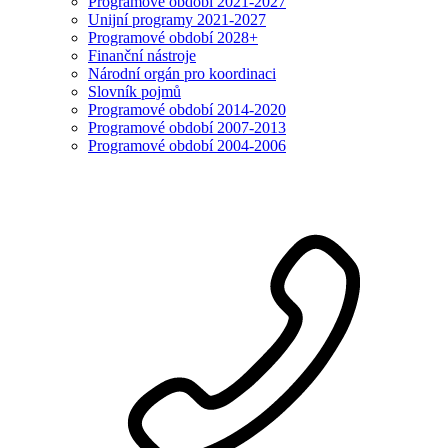
Programové období 2021-2027
Unijní programy 2021-2027
Programové období 2028+
Finanční nástroje
Národní orgán pro koordinaci
Slovník pojmů
Programové období 2014-2020
Programové období 2007-2013
Programové období 2004-2006