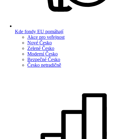
Kde fondy EU pomáhají
Akce pro veřejnost
Nové Česko
Zelené Česko
Moderní Česko
Bezpečné Česko
Česko netradičně