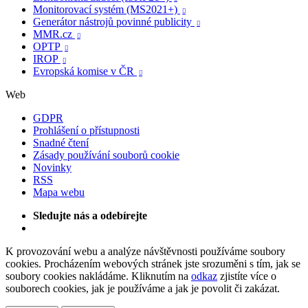
Monitorovací systém (MS2021+)

Generátor nástrojů povinné publicity

MMR.cz

OPTP

IROP

Evropská komise v ČR

Web
GDPR
Prohlášení o přístupnosti
Snadné čtení
Zásady používání souborů cookie
Novinky
RSS
Mapa webu
Sledujte nás a odebírejte
K provozování webu a analýze návštěvnosti používáme soubory
cookies. Procházením webových stránek jste srozuměni s tím, jak se
soubory cookies nakládáme. Kliknutím na
odkaz
zjistíte více o
souborech cookies, jak je používáme a jak je povolit či zakázat.