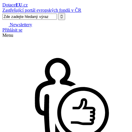
Dotace
EU
.cz
Zastřešující portál evropských fondů v ČR
Newslettery
Přihlásit se
Menu