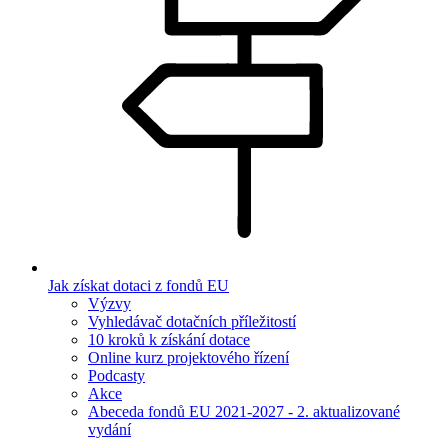
Jak získat dotaci z fondů EU
Výzvy
Vyhledávač dotačních příležitostí
10 kroků k získání dotace
Online kurz projektového řízení
Podcasty
Akce
Abeceda fondů EU 2021-2027 - 2. aktualizované
vydání