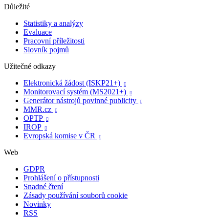
Důležité
Statistiky a analýzy
Evaluace
Pracovní příležitosti
Slovník pojmů
Užitečné odkazy
Elektronická žádost (ISKP21+)

Monitorovací systém (MS2021+)

Generátor nástrojů povinné publicity

MMR.cz

OPTP

IROP

Evropská komise v ČR

Web
GDPR
Prohlášení o přístupnosti
Snadné čtení
Zásady používání souborů cookie
Novinky
RSS