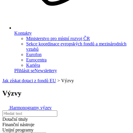
Kontakty
Ministerstvo pro místní rozvoj ČR
Sekce koordinace evropských fondů a mezinárodních
vztahů
Eurofon
Eurocentra
Kariéra
Přihlásit se
Newslettery
Jak získat dotaci z fondů EU
>
Výzvy
Výzvy
Harmonogramy výzev
Dotační tituly
Finanční nástroje
Unijní programy