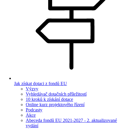
Jak získat dotaci z fondů EU
Výzvy
Vyhledávač dotačních příležitostí
10 kroků k získání dotace
Online kurz projektového řízení
Podcasty
Akce
Abeceda fondů EU 2021-2027 - 2. aktualizované
vydání