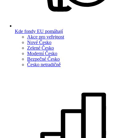
Kde fondy EU pomáhají
Akce pro veřejnost
Nové Česko
Zelené Česko
Moderní Česko
Bezpečné Česko
Česko netradičně