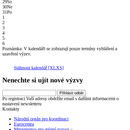
29
So
30
Ne
31
Po
1
2
3
4
5
6
Poznámka: V kalendáři se zobrazují pouze termíny vyhlášení a
uzavření výzev.
Stáhnout kalendář
[XLXS]
Nenechte si ujít nové výzvy
Po registraci Vaší adresy obdržíte email s dalšími informacemi o
nastavení newsletteru
Kontakty
Národní orgán pro koordinaci
Eurocentra
Ministerstvo pro místní rozvoj