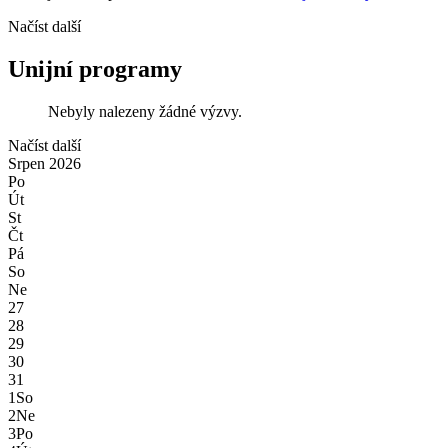
Načíst další
Unijní programy
Nebyly nalezeny žádné výzvy.
Načíst další
Srpen
2026
Po
Út
St
Čt
Pá
So
Ne
27
28
29
30
31
1
So
2
Ne
3
Po