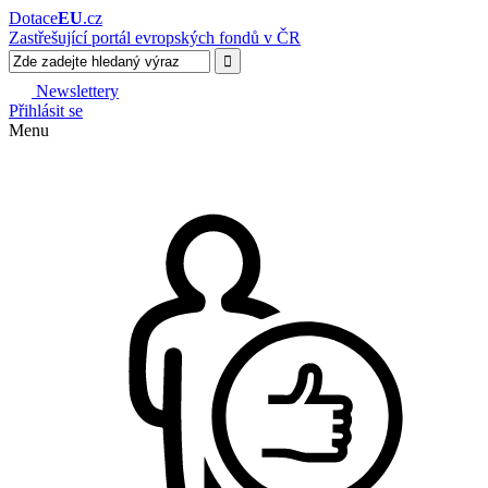
Dotace
EU
.cz
Zastřešující portál evropských fondů v ČR
Newslettery
Přihlásit se
Menu