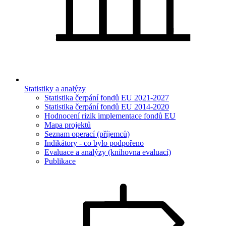
Statistiky a analýzy
Statistika čerpání fondů EU 2021-2027
Statistika čerpání fondů EU 2014-2020
Hodnocení rizik implementace fondů EU
Mapa projektů
Seznam operací (příjemců)
Indikátory - co bylo podpořeno
Evaluace a analýzy (knihovna evaluací)
Publikace