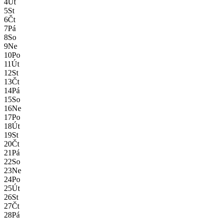
4
Út
5
St
6
Čt
7
Pá
8
So
9
Ne
10
Po
11
Út
12
St
13
Čt
14
Pá
15
So
16
Ne
17
Po
18
Út
19
St
20
Čt
21
Pá
22
So
23
Ne
24
Po
25
Út
26
St
27
Čt
28
Pá