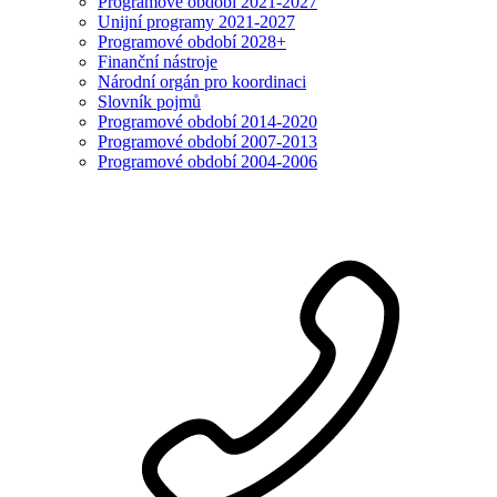
Programové období 2021-2027
Unijní programy 2021-2027
Programové období 2028+
Finanční nástroje
Národní orgán pro koordinaci
Slovník pojmů
Programové období 2014-2020
Programové období 2007-2013
Programové období 2004-2006