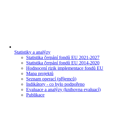
Statistiky a analýzy
Statistika čerpání fondů EU 2021-2027
Statistika čerpání fondů EU 2014-2020
Hodnocení rizik implementace fondů EU
Mapa projektů
Seznam operací (příjemců)
Indikátory - co bylo podpořeno
Evaluace a analýzy (knihovna evaluací)
Publikace