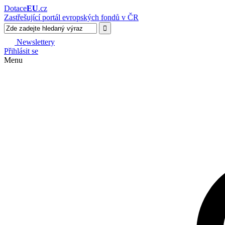
Dotace
EU
.cz
Zastřešující portál evropských fondů v ČR
Newslettery
Přihlásit se
Menu