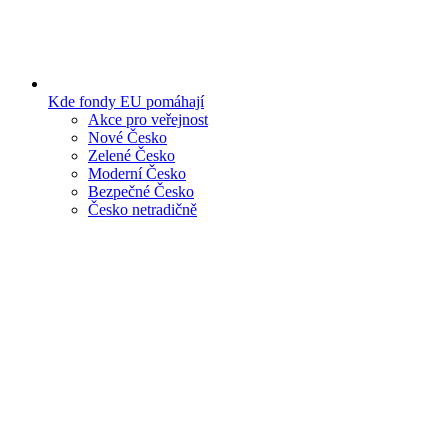
Kde fondy EU pomáhají
Akce pro veřejnost
Nové Česko
Zelené Česko
Moderní Česko
Bezpečné Česko
Česko netradičně