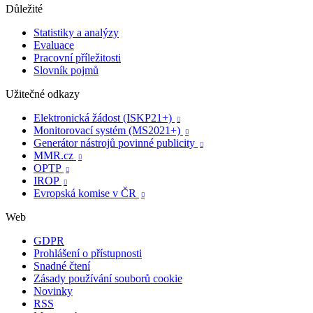
Důležité
Statistiky a analýzy
Evaluace
Pracovní příležitosti
Slovník pojmů
Užitečné odkazy
Elektronická žádost (ISKP21+)

Monitorovací systém (MS2021+)

Generátor nástrojů povinné publicity

MMR.cz

OPTP

IROP

Evropská komise v ČR

Web
GDPR
Prohlášení o přístupnosti
Snadné čtení
Zásady používání souborů cookie
Novinky
RSS