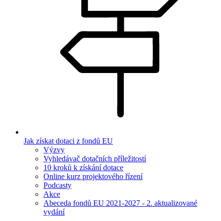
Jak získat dotaci z fondů EU
Výzvy
Vyhledávač dotačních příležitostí
10 kroků k získání dotace
Online kurz projektového řízení
Podcasty
Akce
Abeceda fondů EU 2021-2027 - 2. aktualizované
vydání