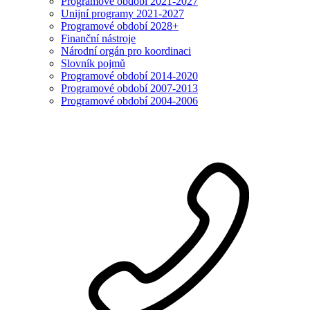
Programové období 2021-2027
Unijní programy 2021-2027
Programové období 2028+
Finanční nástroje
Národní orgán pro koordinaci
Slovník pojmů
Programové období 2014-2020
Programové období 2007-2013
Programové období 2004-2006