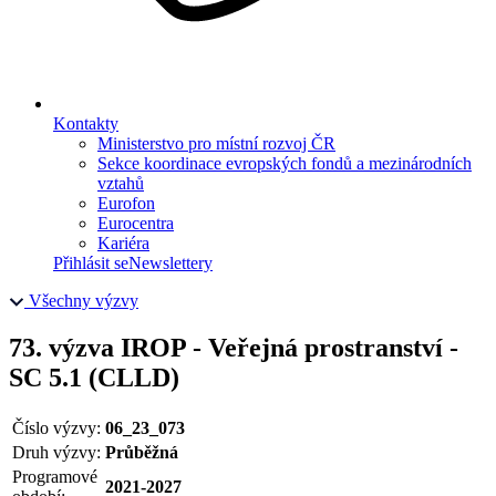
Kontakty
Ministerstvo pro místní rozvoj ČR
Sekce koordinace evropských fondů a mezinárodních
vztahů
Eurofon
Eurocentra
Kariéra
Přihlásit se
Newslettery
Všechny výzvy
73. výzva IROP - Veřejná prostranství -
SC 5.1 (CLLD)
Číslo výzvy:
06_23_073
Druh výzvy:
Průběžná
Programové
2021-2027