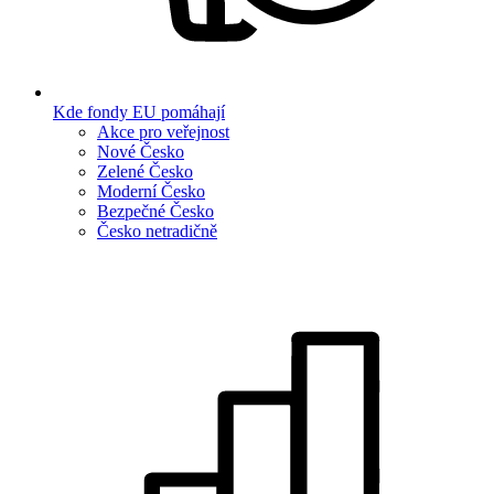
Kde fondy EU pomáhají
Akce pro veřejnost
Nové Česko
Zelené Česko
Moderní Česko
Bezpečné Česko
Česko netradičně