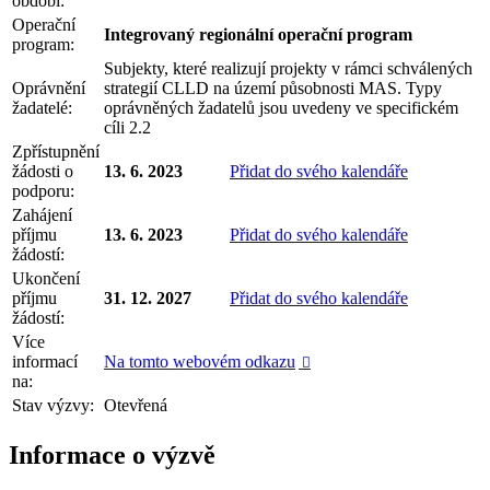
období:
Operační
Integrovaný regionální operační program
program:
Subjekty, které realizují projekty v rámci schválených
Oprávnění
strategií CLLD na území působnosti MAS. Typy
žadatelé:
oprávněných žadatelů jsou uvedeny ve specifickém
cíli 2.2
Zpřístupnění
žádosti o
13. 6. 2023
Přidat do svého kalendáře
podporu:
Zahájení
příjmu
13. 6. 2023
Přidat do svého kalendáře
žádostí:
Ukončení
příjmu
31. 12. 2027
Přidat do svého kalendáře
žádostí:
Více
informací
Na tomto webovém odkazu

na:
Stav výzvy:
Otevřená
Informace o výzvě