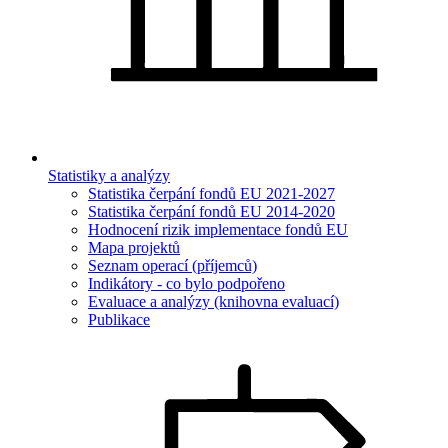
Statistiky a analýzy
Statistika čerpání fondů EU 2021-2027
Statistika čerpání fondů EU 2014-2020
Hodnocení rizik implementace fondů EU
Mapa projektů
Seznam operací (příjemců)
Indikátory - co bylo podpořeno
Evaluace a analýzy (knihovna evaluací)
Publikace