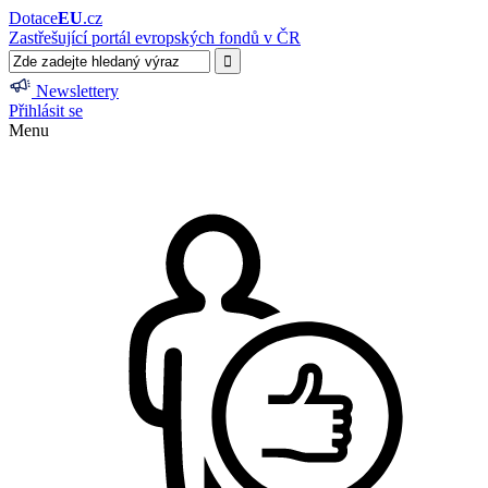
Dotace
EU
.cz
Zastřešující portál evropských fondů v ČR
Newslettery
Přihlásit se
Menu