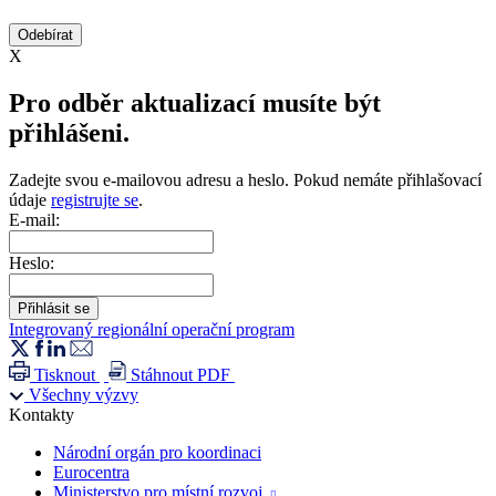
X
Pro odběr aktualizací musíte být
přihlášeni.
Zadejte svou e-mailovou adresu a heslo. Pokud nemáte přihlašovací
údaje
registrujte se
.
E-mail:
Heslo:
Integrovaný regionální operační program
Tisknout
Stáhnout PDF
Všechny výzvy
Kontakty
Národní orgán pro koordinaci
Eurocentra
Ministerstvo pro místní rozvoj
