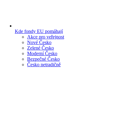
Kde fondy EU pomáhají
Akce pro veřejnost
Nové Česko
Zelené Česko
Moderní Česko
Bezpečné Česko
Česko netradičně