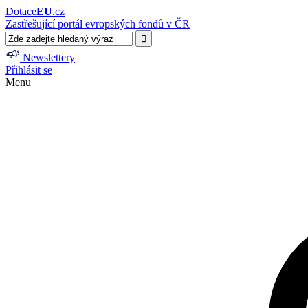
Dotace
EU
.cz
Zastřešující portál evropských fondů v ČR
Newslettery
Přihlásit se
Menu