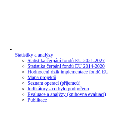
Statistiky a analýzy
Statistika čerpání fondů EU 2021-2027
Statistika čerpání fondů EU 2014-2020
Hodnocení rizik implementace fondů EU
Mapa projektů
Seznam operací (příjemců)
Indikátory - co bylo podpořeno
Evaluace a analýzy (knihovna evaluací)
Publikace