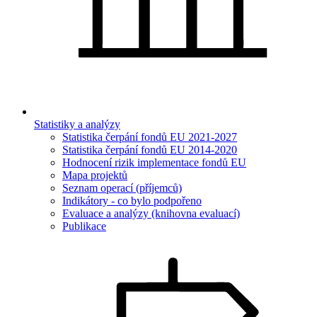
Statistiky a analýzy
Statistika čerpání fondů EU 2021-2027
Statistika čerpání fondů EU 2014-2020
Hodnocení rizik implementace fondů EU
Mapa projektů
Seznam operací (příjemců)
Indikátory - co bylo podpořeno
Evaluace a analýzy (knihovna evaluací)
Publikace