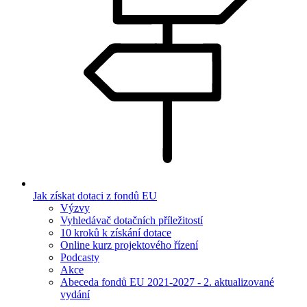
Jak získat dotaci z fondů EU
Výzvy
Vyhledávač dotačních příležitostí
10 kroků k získání dotace
Online kurz projektového řízení
Podcasty
Akce
Abeceda fondů EU 2021-2027 - 2. aktualizované
vydání