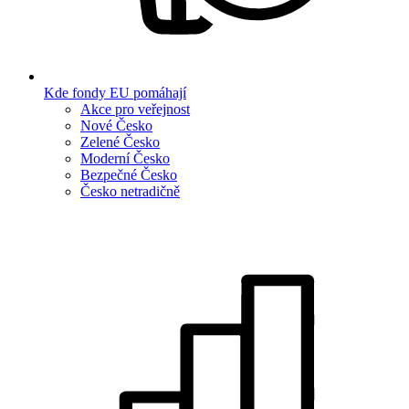
Kde fondy EU pomáhají
Akce pro veřejnost
Nové Česko
Zelené Česko
Moderní Česko
Bezpečné Česko
Česko netradičně