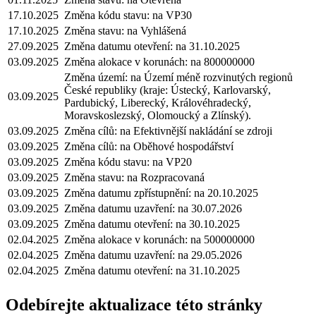
17.10.2025
Změna kódu stavu: na VP30
17.10.2025
Změna stavu: na Vyhlášená
27.09.2025
Změna datumu otevření: na 31.10.2025
03.09.2025
Změna alokace v korunách: na 800000000
Změna území: na Území méně rozvinutých regionů
České republiky (kraje: Ústecký, Karlovarský,
03.09.2025
Pardubický, Liberecký, Královéhradecký,
Moravskoslezský, Olomoucký a Zlínský).
03.09.2025
Změna cílů: na Efektivnější nakládání se zdroji
03.09.2025
Změna cílů: na Oběhové hospodářství
03.09.2025
Změna kódu stavu: na VP20
03.09.2025
Změna stavu: na Rozpracovaná
03.09.2025
Změna datumu zpřístupnění: na 20.10.2025
03.09.2025
Změna datumu uzavření: na 30.07.2026
03.09.2025
Změna datumu otevření: na 30.10.2025
02.04.2025
Změna alokace v korunách: na 500000000
02.04.2025
Změna datumu uzavření: na 29.05.2026
02.04.2025
Změna datumu otevření: na 31.10.2025
Odebírejte aktualizace této stránky