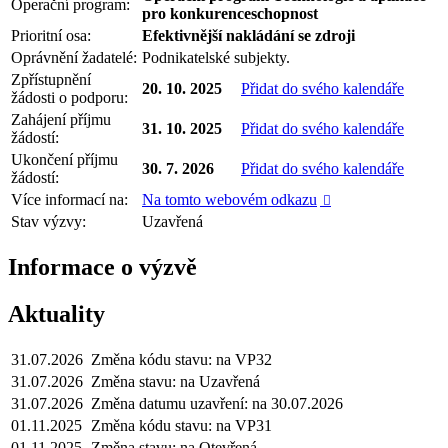
Operační program:
pro konkurenceschopnost
Prioritní osa:
Efektivnější nakládání se zdroji
Oprávnění žadatelé:
Podnikatelské subjekty.
Zpřístupnění
20. 10. 2025
Přidat do svého kalendáře
žádosti o podporu:
Zahájení příjmu
31. 10. 2025
Přidat do svého kalendáře
žádostí:
Ukončení příjmu
30. 7. 2026
Přidat do svého kalendáře
žádostí:
Více informací na:
Na tomto webovém odkazu

Stav výzvy:
Uzavřená
Informace o výzvě
Aktuality
31.07.2026
Změna kódu stavu: na VP32
31.07.2026
Změna stavu: na Uzavřená
31.07.2026
Změna datumu uzavření: na 30.07.2026
01.11.2025
Změna kódu stavu: na VP31
01.11.2025
Změna stavu: na Otevřená