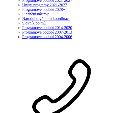
Programové období 2021-2027
Unijní programy 2021-2027
Programové období 2028+
Finanční nástroje
Národní orgán pro koordinaci
Slovník pojmů
Programové období 2014-2020
Programové období 2007-2013
Programové období 2004-2006