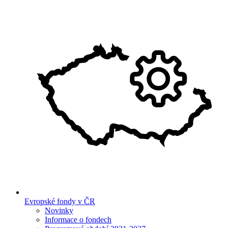
Evropské fondy v ČR
Novinky
Informace o fondech