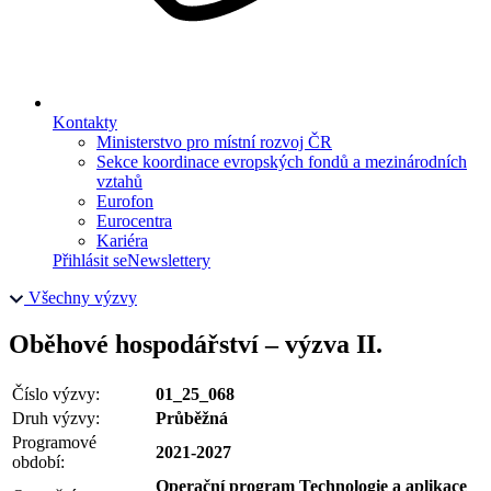
Kontakty
Ministerstvo pro místní rozvoj ČR
Sekce koordinace evropských fondů a mezinárodních
vztahů
Eurofon
Eurocentra
Kariéra
Přihlásit se
Newslettery
Všechny výzvy
Oběhové hospodářství – výzva II.
Číslo výzvy:
01_25_068
Druh výzvy:
Průběžná
Programové
2021-2027
období:
Operační program Technologie a aplikace