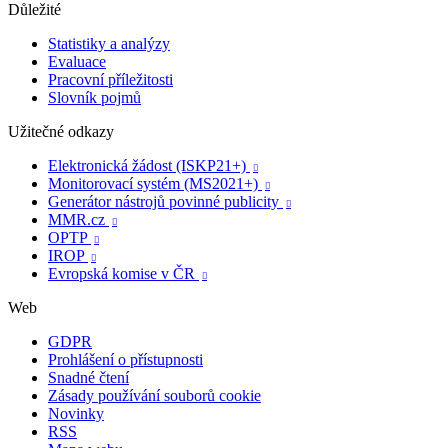
Důležité
Statistiky a analýzy
Evaluace
Pracovní příležitosti
Slovník pojmů
Užitečné odkazy
Elektronická žádost (ISKP21+)

Monitorovací systém (MS2021+)

Generátor nástrojů povinné publicity

MMR.cz

OPTP

IROP

Evropská komise v ČR

Web
GDPR
Prohlášení o přístupnosti
Snadné čtení
Zásady používání souborů cookie
Novinky
RSS