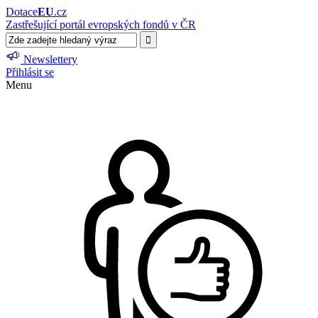
Dotace
EU
.cz
Zastřešující portál evropských fondů v ČR
Newslettery
Přihlásit se
Menu